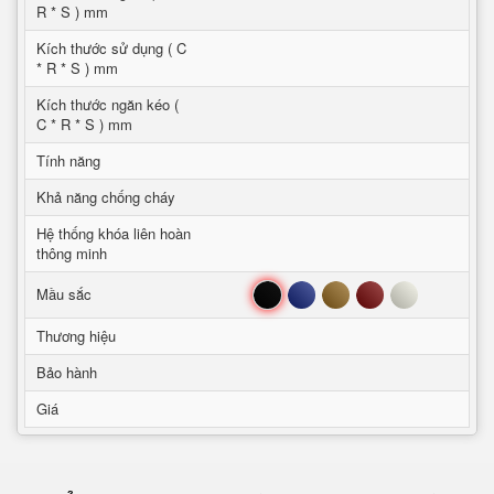
R * S ) mm
Kích thước sử dụng ( C
* R * S ) mm
Kích thước ngăn kéo (
C * R * S ) mm
Tính năng
Khả năng chống cháy
Hệ thống khóa liên hoàn
thông minh
Đen
Xanh
Nâu
Đỏ
Trắng
Mầu sắc
Thương hiệu
Bảo hành
Giá