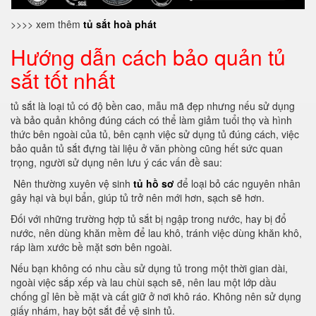
>>>> xem thêm
tủ sắt hoà phát
Hướng dẫn cách bảo quản tủ
sắt tốt nhất
tủ sắt là loại tủ có độ bền cao, mẫu mã đẹp nhưng nếu sử dụng
và bảo quản không đúng cách có thể làm giảm tuổi thọ và hình
thức bên ngoài của tủ, bên cạnh việc sử dụng tủ đúng cách, việc
bảo quản tủ sắt đựng tài liệu ở văn phòng cũng hết sức quan
trọng, người sử dụng nên lưu ý các vấn đề sau:
Nên thường xuyên vệ sinh
tủ hồ sơ
để loại bỏ các nguyên nhân
gây hại và bụi bẩn, giúp tủ trở nên mới hơn, sạch sẽ hơn.
Đối với những trường hợp tủ sắt bị ngập trong nước, hay bị đổ
nước, nên dùng khăn mềm để lau khô, tránh việc dùng khăn khô,
ráp làm xước bề mặt sơn bên ngoài.
Nếu bạn không có nhu cầu sử dụng tủ trong một thời gian dài,
ngoài việc sắp xếp và lau chùi sạch sẽ, nên lau một lớp dầu
chống gỉ lên bề mặt và cất giữ ở nơi khô ráo.
Không nên sử dụng
giấy nhám, hay bột sắt để vệ sinh tủ.