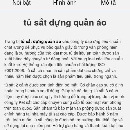
Nổi bật
Hình ảnh
Mô tả
tủ sắt đựng quần áo
Trang bị
tủ sắt đựng quần áo
c
ho công ty đáp ứng tiêu chuẩn
chất lượng để phục vụ bảo quản giấy tờ trong văn phòng hiện
đang là xu hướng của thời đại mới. tủ tài liệu an toàn được sản
xuất bằng dây chuyền tự động hoá. Với hàng loạt các tiêu chuẩn
khắt khe. Hệ thống xác định tiêu chuẩn chất lượng ISO
9001:2008. tủ sắt cá nhân là sản phẩm đạt các chứng chỉ và
nhiều năm liền được chọn là sản phẩm tiêu biểu trong ngành.
tủ sắt 2 cánh được sơn tĩnh điện bề mặt. Có chân cao su cố định
hoặc trang bị bánh xe di động. Giúp kê dễ dàng. tủ sắt 3 cánh
hiện nay được các công ty tin tưởng để trang bị trong đơn vị mình.
công ty Két sắt cao cấp chuyên cung cấp tủ bảo mật văn phòng
trên toàn quốc. Sản phẩm tủ bảo mật văn phòng được sản xuất
chính hãng tại nhà máy tủ sắt cao cấp. Được bảo hành 5 năm
trên toàn quốc. tủ sắt công ty được hỗ trợ hướng dẫn thiết lập và
sử dụng tại nhà miễn phí. Hỗ trợ giao hàng và thanh toán tại nhà.