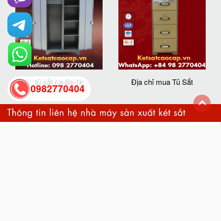
tủ sắt ca-8a-1k
Địa chỉ mua Tủ Sắt
0982770404
back
to
top