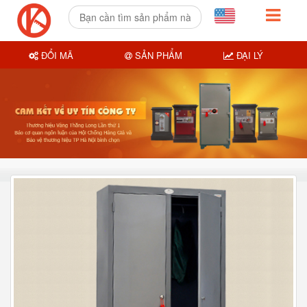
ĐỔI MÃ
SẢN PHẨM
ĐẠI LÝ