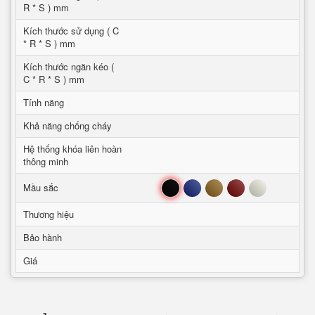
R * S ) mm
Kích thước sử dụng ( C
* R * S ) mm
Kích thước ngăn kéo (
C * R * S ) mm
Tính năng
Khả năng chống cháy
Hệ thống khóa liên hoàn
thông minh
Đen
Xanh
Nâu
Đỏ
Trắng
Mầu sắc
Thương hiệu
Bảo hành
Giá