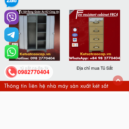
tủ sắt ca-8a-1k
Địa chỉ mua Tủ Sắt
0982770404
back
to
top