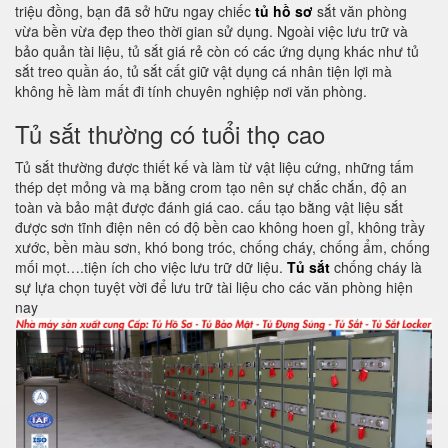
triệu đồng, bạn đã sở hữu ngay chiếc
tủ hồ sơ
sắt văn phòng
vừa bền vừa đẹp theo thời gian sử dụng. Ngoài việc lưu trữ và
bảo quản tài liệu, tủ sắt giá rẻ còn có các ứng dụng khác như tủ
sắt treo quần áo, tủ sắt cất giữ vật dụng cá nhân tiện lợi mà
không hề làm mất đi tính chuyên nghiệp nơi văn phòng.
Tủ sắt thường có tuổi thọ cao
Tủ sắt thường được thiết kế và làm từ vật liệu cứng, những tấm
thép dẹt mỏng và mạ bằng crom tạo nên sự chắc chắn, độ an
toàn và bảo mật được đánh giá cao. cấu tạo bằng vật liệu sắt
được sơn tĩnh điện nên có độ bền cao không hoen gỉ, không trầy
xước, bền màu sơn, khó bong tróc, chống cháy, chống ẩm, chống
mối mọt….tiện ích cho việc lưu trữ dữ liệu.
Tủ sắt
chống cháy là
sự lựa chọn tuyệt vời để lưu trữ tài liệu cho các văn phòng hiện
nay