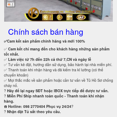
Chính sách bán hàng
✅Cam kết
sản phẩm chính hãng và mới 100%
✅
Cam kết
chỉ mang đến cho khách hàng những sản phẩm
tốt nhất.
✅
Làm việc từ 7h đến 22h cả thứ 7,CN và ngày lễ
✅ Tư vấn kê đặt, hướng dẫn sử dụng, bảo hành tại nhà miễn phí.
✅ Thanh toán khi nhận hàng và đã kiểm tra kĩ lưỡng (có thể
chuyển khoản)
✅ Mọi thắc mắc về sản phẩm hoặc cần tư vấn về Tủ Hồ Sơ chống
cháy nổ.
?
Hãy để lại ngay SĐT hoặc IBOX trực tiếp để được tư vấn.
?
Miễn Phí Ship nhanh toàn quốc - Thanh toán khi nhận
hàng.
☎️
Hotline: 098 2770404 Phục vụ 24/24
?
?
Nhận đặt Tủ sắt theo yêu cầu.