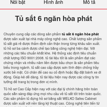
Nổi bật
Hình ảnh
Mô tả
Tủ sắt 6 ngăn hòa phát
Chuyên cung cấp các dòng sản phẩm
tủ sắt 6 ngăn hòa phát
được sản xuất tại nhà máy công nghệ cao. Chất lượng sản phẩm
tủ sắt giá rẻ được thẩm định cẩn thận trong từng khâu sản xuất.
tủ hồ sơ ba cánh được chế tạo bằng công nghệ hiện đại. Với
những các tiêu chuẩn khắt khe. Hệ thống xác định tiêu chuẩn
chất lượng ISO 9001:2008. tủ tài liệu tốt là sản phẩm đạt các
chứng nhận và nhiều năm liền được bầu chọn là sản phẩm tiêu
biểu trong ngành. tủ sắt cao cấp được sơn tĩnh điện chống trầy
xước bề mặt. Có chân đế cao su cố định hoặc lắp đặt bánh xe di
động. Giúp kê dễ dàng. tủ tài liệu hiện nay được các công ty tin
tưởng để trang bị trong đơn vị mình.
Tủ hồ sơ Cao Cấp hiện nay với các đại lý chính hãng trên toàn
quốc sẵn sàng đáp ứng mọi nhu cầu về tủ sắt tốt trên toàn quốc.
Các sản phẩm tủ đựng hồ sơ bằng sắt WELKO Safes Cabinet
được sản xuất với nền tảng kỹ thuật cao. Công nghệ tiên tiến từ