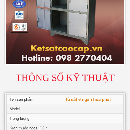
THÔNG SỐ KỸ THUẬT
tủ sắt 6 ngăn hòa phát
Tên sản phẩm
Model
Trọng lượng
Kích thước ngoài ( C *