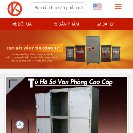
ĐỔI MÃ
SẢN PHẨM
ĐẠI LÝ