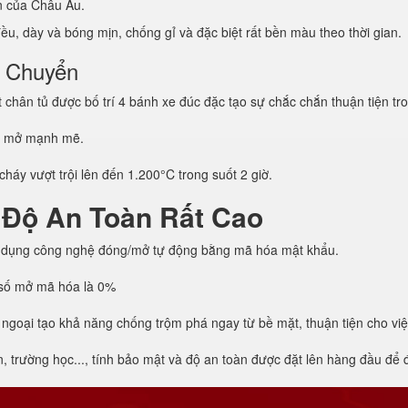
ẩn của Châu Âu.
u, dày và bóng mịn, chống gỉ và đặc biệt rất bền màu theo thời gian.
i Chuyển
hân tủ được bố trí 4 bánh xe đúc đặc tạo sự chắc chắn thuận tiện tro
g mở mạnh mẽ.
háy vượt trội lên đến 1.200°C trong suốt 2 giờ.
 Độ An Toàn Rất Cao
 dụng công nghệ đóng/mở tự động bằng mã hóa mật khẩu.
h số mở mã hóa là 0%
 ngoại tạo khả năng chống trộm phá ngay từ bề mặt, thuận tiện cho vi
trường học..., tính bảo mật và độ an toàn được đặt lên hàng đầu để đả