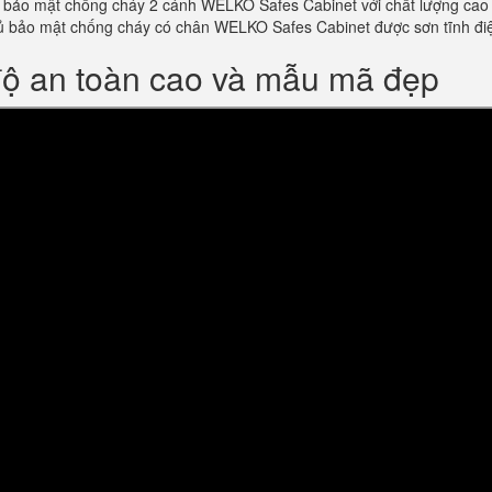
bảo mật chống cháy 2 cánh WELKO Safes Cabinet với chất lượng cao và 
m tủ bảo mật chống cháy có chân WELKO Safes Cabinet được sơn tĩnh 
độ an toàn cao và mẫu mã đẹp