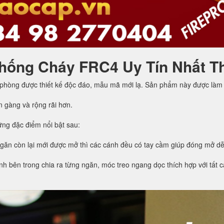
hống Cháy FRC4 Uy Tín Nhất T
 phòng được thiết kế độc đáo, mẫu mã mới lạ. Sản phẩm này được làm 
n gàng và rộng rãi hơn.
ng đặc điểm nổi bật sau:
ngăn còn lại mới được mở thì các cánh đều có tay cầm giúp đóng mở d
h bên trong chia ra từng ngăn, móc treo ngang dọc thích hợp với tất cả 