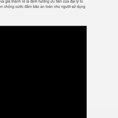
giá thành rẻ là định hướng ưu tiên của đại lý tủ
điện chống xước đảm bảo an toàn cho người sử dụng