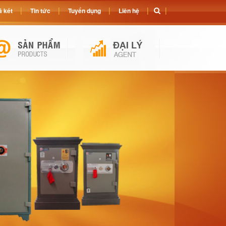
 két
Tin tức
Tuyển dụng
Liên hệ