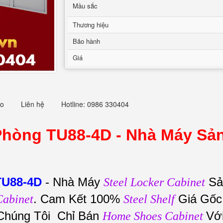
Mầu sắc
Thương hiệu
Bảo hành
Giá
eo
Liên hệ
Hotline: 0986 330404
Phòng TU88-4D -
Nhà Máy Sản
TU88-4D
-
Nhà Máy
Sả
Steel Locker Cabinet
. Cam Kết 100%
Giá Gố
Cabinet
Steel Shelf
Chúng Tôi Chỉ Bán
Vớ
Home Shoes Cabinet