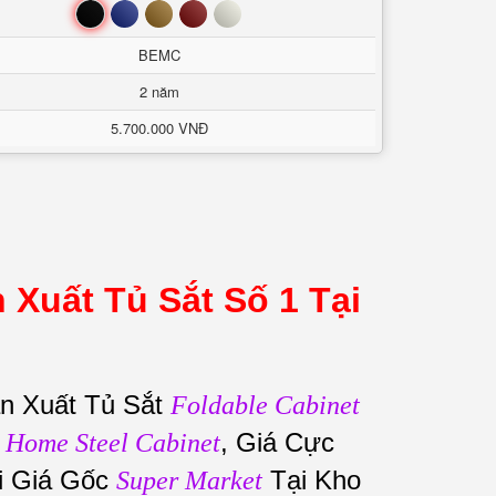
Đen
Xanh
Nâu
Đỏ
Trắng
BEMC
2 năm
5.700.000 VNĐ
 Xuất Tủ Sắt Số 1 Tại
n Xuất Tủ Sắt
Foldable Cabinet
c
, Giá Cực
Home Steel Cabinet
i Giá Gốc
Tại Kho
Super Market