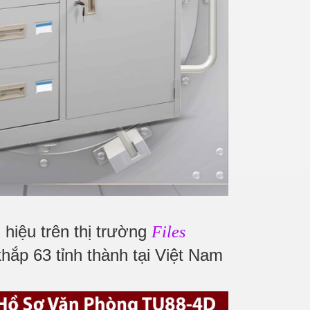
hiệu trên thị trường
Files
hắp 63 tỉnh thành tại Việt Nam