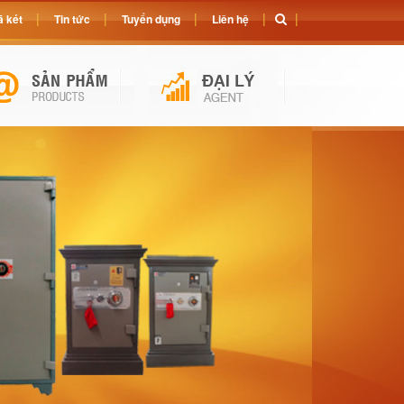
 két
Tin tức
Tuyển dụng
Liên hệ