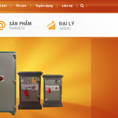
 két
Tin tức
Tuyển dụng
Liên hệ