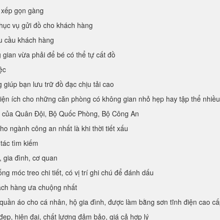
p xếp gọn gàng
hục vụ gửi đồ cho khách hàng
u cầu khách hàng
 gian vừa phải để bé có thể tự cất đồ
ệc
 giúp bạn lưu trữ đồ đạc chịu tải cao
iện ích cho những căn phòng có không gian nhỏ hẹp hay tập thể nhiều
n của Quân Đội, Bộ Quốc Phòng, Bộ Công An
ho ngành công an nhất là khi thời tiết xấu
 tác tìm kiếm
, gia đình, cơ quan
ng móc treo chi tiết, có vị trí ghi chú để đánh dấu
hách hàng ưa chuộng nhất
ần áo cho cá nhân, hộ gia đình, được làm bằng sơn tĩnh điện cao cấ
đẹp, hiện đại, chất lượng đảm bảo, giá cả hợp lý