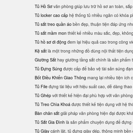
Tủ Hồ Sơ
văn phòng giúp lưu trữ hồ sơ an toàn, sắ
Tủ locker cao cấp
hệ thống tủ nhiều ngăn có khóa p
Tủ sắt treo quần áo
bền đẹp, thuận tiện đáp ứng nh
Tủ sắt mầm mon
thiết kế nhiều màu sắc, đẹp, không
Tủ hồ sơ di động
đem lại hiệu quả cao trong công vi
Kệ sắt
là một trong những đồ dùng nội thất tiện dụng
Giường Sắt
hay giường tầng sắt chính là sản phẩm t
Tủ Đựng Súng
được cấp để bảo vệ tài sản súng đạ
Bốt Điều Khiển Giao Thông
mang lại nhiều tiện ích c
Tủ File
đựng tài liệu với hiệu suất cao, dễ dàng thao
Tủ Ghép
với thiết kế hiện đại phù hợp với văn phòng
Tủ Treo Chìa Khoá
được thiết kế tiện dụng với hệ thố
Bàn chân sắt
giải pháp văn phòng hiện đại được k
Tủ Sắt Gia Đình
là sản phẩm chuyện dụng để đựng qu
Tủ Giày
cánh lật, tủ đựng giày dép, thông minh bền 