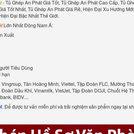
t
-
Tủ Ghép An Phát
Giá Tốt,
Tủ Ghép An Phát
Cao Cấp,
Tủ Gh
iá Tốt Nhất,
Tủ Ghép An Phát
Giá Rẻ, Hiện Đại Xu Hướng Mới
Hiện Đại Bậc Nhất Thế Giới.
t
Lớn Nhất Đông Nam Á:
n Xuất
gười Tiêu Dùng
i hạn
n
Vingroup, Tân Hoàng Minh, Viettel, Tập Đoàn FLC, Mường Than
p Đoàn Dầu Khí, Vinamilk, VietJet, Tập Đoàn DOJI, Chuỗi Hệ
ank, BIDV....
4
. Để được tư vấn miễn phí và trải nghiệm sản phẩm ngay tại 