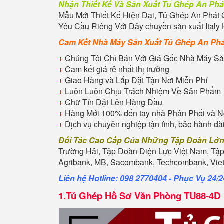
Nhận Thiết Kế Và Sản Xuất
Tủ Ghép An Phá
Mẫu Mới Thiết Kế Hiện Đại,
Tủ Ghép An Phát
G
Yêu Cầu Riêng Với Dây chuyền sản xuất Italy 
Cam Kết Nhà Máy Sản Xuất
Tủ Ghép An Phá
+
Chúng Tôi Chỉ Bán Với Giá Gốc Nhà Máy Sả
+
Cam kết giá rẻ nhất thị trường
+
Giao Hàng và Lắp Đặt Tận Nơi Miễn Phí
+
Luôn Luôn Chịu Trách Nhiệm Về Sản Phẩm
+
Chữ Tín Đặt Lên Hàng Đầu
+
Hàng Mới 100% đến tay nhà Phân Phối và N
+
Dịch vụ chuyên nghiệp tận tình, bảo hành dà
Đối Tác Cao Cấp Của Những Tập Đoàn Lớ
Trường Hải, Tập Đoàn Điện Lực Việt Nam, Tậ
Agribank, MB, Sacombank, Techcombank, Vietb
Liên hệ Hotline: 098 2770404 - Phục Vụ 24/2
1.
Tủ Ghép Hồ Sơ Văn Phòng TU88-4D