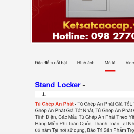
Đặc điểm nổi bật
Hình ảnh
Mô tả
Vid
Stand Locker
-
Tủ
Ghép An Phát
-
Tủ Ghép An Phát
Giá Tốt,
Ghép An Phát
Giá Tốt Nhất,
Tủ Ghép An Phát
Tĩnh Điện, Các Mẫu
Tủ Ghép An Phát
Theo Yêu
Hàng Miễn Phí Toàn Quốc, Thanh Toán Tại Nh
02 năm Tại nơi sử dụng, Bảo Trì Sản Phẩm Tr