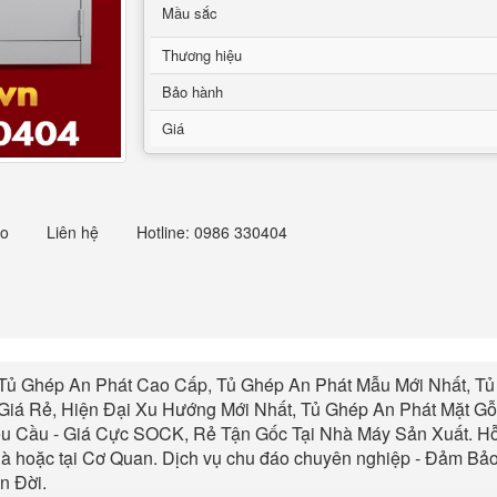
Mầu sắc
Thương hiệu
Bảo hành
Giá
eo
Liên hệ
Hotline: 0986 330404
 Tủ
Ghép
An Phát Cao Cấp,
Tủ Ghép An Phát
Mẫu Mới Nhất,
Tủ
Giá Rẻ, Hiện Đại Xu Hướng Mới Nhất,
Tủ Ghép An Phát
Mặt Gỗ
 Cầu - Giá Cực SOCK, Rẻ Tận Gốc Tại Nhà Máy Sản Xuất. Hỗ
à hoặc tại Cơ Quan. Dịch vụ chu đáo chuyên nghiệp - Đảm B
ọn Đời.