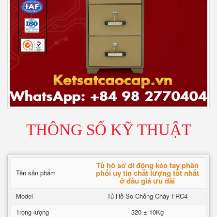
THÔNG SỐ KỸ THUẬT
Tủ hồ sơ di động kéo tay phân
phối uy tín chất lượng tốt nhất
Tên sản phẩm
ở đâu giá ưu đãi
Model
Tủ Hồ Sơ Chống Cháy FRC4
Trọng lượng
320 ± 10Kg