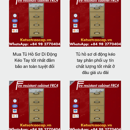
Mua Tủ Hồ Sơ Di Động
Tủ hồ sơ di động kéo
Kéo Tay tốt nhất đảm
tay phân phối uy tín
bảo an toàn tuyệt đối
chất lượng tốt nhất ở
đâu giá ưu đãi