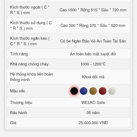
Kích thước ngoài ( C *
Cao 1500 * Rộng 515 * Sâu * 720 mm
R * S ) mm
Kích thước sử dụng ( C
Cao 300 * Rộng 370 * Sâu * 520 mm
* R * S ) mm
Kích thước ngăn kéo (
Có 04 Ngăn Bảo Vệ An Toàn Tài Sản
C * R * S ) mm
Tính năng
An toàn bảo mật tuyệt đối
Khả năng chống cháy
1000 - 1200°C
Hệ thống khóa liên hoàn
Khoá đổi mã
thông minh
Đen
Xanh
Nâu
Đỏ
Trắng
Mầu sắc
Thương hiệu
WELKO Safe
Bảo hành
05 năm
Giá
25,000,000 VNĐ