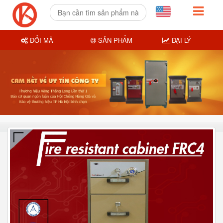
ĐỔI MÃ
SẢN PHẨM
ĐẠI LÝ