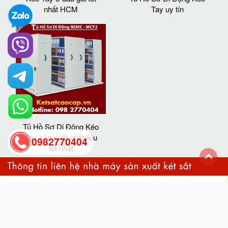
nhất HCM
Tay uy tín
Tủ Hồ Sơ Di Động Kéo
Tay sản xuất chất liệu
0982770404
tốt nhất
back
to
top