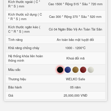
Kích thước ngoài ( C *
Cao 1500 * Rộng 515 * Sâu * 720 mm
R * S ) mm
Kích thước sử dụng ( C
Cao 300 * Rộng 370 * Sâu * 520 mm
* R * S ) mm
Kích thước ngăn kéo (
Có 04 Ngăn Bảo Vệ An Toàn Tài Sản
C * R * S ) mm
Tính năng
An toàn bảo mật tuyệt đối
Khả năng chống cháy
1000 - 1200°C
Hệ thống khóa liên hoàn
Khoá đổi mã
thông minh
Đen
Xanh
Nâu
Đỏ
Trắng
Mầu sắc
Thương hiệu
WELKO Safe
Bảo hành
05 năm
Giá
25,000,000 VNĐ