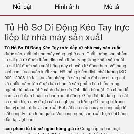
Nổi bật
Hình ảnh
Mô tả
Tủ Hồ Sơ Di Động Kéo Tay trực
tiếp từ nhà máy sản xuất
Tủ Hồ Sơ Di Động Kéo Tay trực tiếp từ nhà máy sản xuất
được sản xuất tại nhà máy công nghệ cao. Chất lượng sản phẩm
tủ sắt giá rẻ được thẩm định cẩn thận trong từng khâu sản xuất.
tủ sắt tốt được sản xuất bằng dây chuyền tự động hoá. Với hàng
loạt các tiêu chuẩn khắt khe. Hệ thống kiểm định chất lượng ISO
9001:2008. tủ tài liệu văn phòng là sản phẩm đạt các chứng chỉ
và nhiều năm liền được lựa chọn là sản phẩm tiêu biểu trong
ngành. tủ bảo mật 2 cánh được sơn tĩnh điện bề mặt. Có chân đế
cao su cố định hoặc có bánh xe di động. Giúp đặt dễ dàng. tủ sắt
cá nhân hiện nay được các xí nghiệp tin tưởng để trang bị trong
đơn vị mình. đơn vị sản xuất Két sắt cao cấp chuyên cung cấp tủ
sắt công ty trên toàn quốc. Với công nghệ sản xuất hiện đại hàng
đầu tại việt nam
sản phẩm tủ hồ sơ ngân hàng giá rẻ
Cung cấp tủ bảo mật