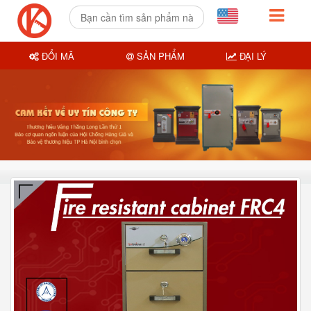
ĐỔI MÃ
SẢN PHẨM
ĐẠI LÝ