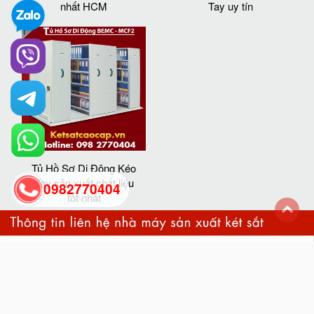
nhất HCM
Tay uy tín
Tủ Hồ Sơ Di Động Kéo
Tay sản xuất chất liệu
0982770404
tốt nhất
back
to
top