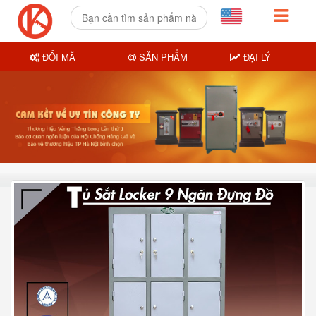
ĐỔI MÃ
SẢN PHẨM
ĐẠI LÝ