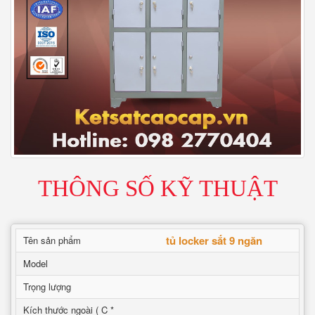
THÔNG SỐ KỸ THUẬT
tủ locker sắt 9 ngăn
Tên sản phẩm
Model
Trọng lượng
Kích thước ngoài ( C *