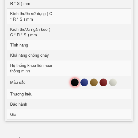
R * S ) mm
Kích thước sử dụng ( C
* R * S ) mm
Kích thước ngăn kéo (
C * R * S ) mm
Tính năng
Khả năng chống cháy
Hệ thống khóa liên hoàn
thông minh
Đen
Xanh
Nâu
Đỏ
Trắng
Mầu sắc
Thương hiệu
Bảo hành
Giá