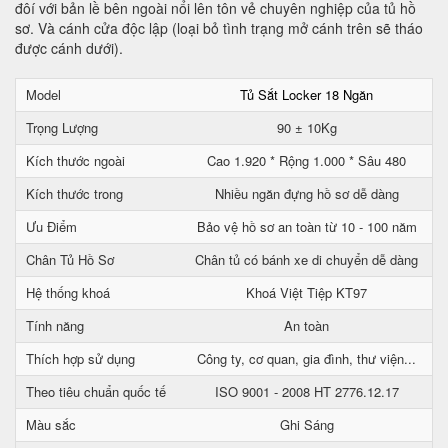
đôí với bản lề bên ngoài nổi lên tôn vẻ chuyên nghiệp của tủ hồ
sơ. Và cánh cửa độc lập (loại bỏ tình trạng mở cánh trên sẽ tháo
được cánh dưới).
Model
Tủ Sắt Locker 18 Ngăn
Trọng Lượng
90 ± 10Kg
Kích thước ngoài
Cao 1.920 * Rộng 1.000 * Sâu 480
Kích thước trong
Nhiều ngăn đựng hồ sơ dễ dàng
Ưu Điểm
Bảo vệ hồ sơ an toàn từ 10 - 100 năm
Chân Tủ Hồ Sơ
Chân tủ có bánh xe di chuyển dễ dàng
Hệ thống khoá
Khoá Việt Tiệp KT97
Tính năng
An toàn
Thích hợp sử dụng
Công ty, cơ quan, gia đình, thư viện...
Theo tiêu chuẩn quốc tế
ISO 9001 - 2008 HT 2776.12.17
Màu sắc
Ghi Sáng