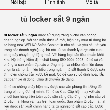
Nổi bật
Hình ảnh
Mô tả
tủ locker sắt 9 ngăn
tủ locker sắt 9 ngăn
được sử dụng trang bị cho văn phòng
doanh nghiệp. Với các mẫu thiết kế mới, hiện nay mua tủ đựng hồ
sơ bằng inox WELKO Safes Cabinet là nhu cầu và yêu cầu tất yếu
trong các doanh nghiệp tại hà nội. tủ sắt thanh lý được sản xuất
bằng dây chuyền tự động hoá. Với hàng loạt các tiêu chuẩn khắt
khe. Hệ thống kiểm định chất lượng ISO 9001:2008. tủ hồ sơ văn
phòng là sản phẩm đạt các chứng nhận và nhiều năm liền được
chọn là sản phẩm tiêu biểu trong ngành. tủ sắt thanh lý được sơn
tĩnh điện chống trầy xước bề mặt. Có đế cao su cố định hoặc lắp
đặt bánh xe di động. Giúp di chuyển dễ dàng.
tủ hồ sơ chống cháy hiện nay được các văn phòng tin tưởng để
trang bị trong đơn vị mình. Tủ hồ sơ Cao Cấp hiện nay với các
chuỗi bán hàng trên toàn quốc sẵn sàng đáp ứng mọi nhu cầu về
tủ bảo mật khoá vân tay trên toàn quốc. Sản phẩm tủ bảo mật tài
liệu được sản xuất chính hãng tại xí nghiệp tủ sắt cao cấp. Được