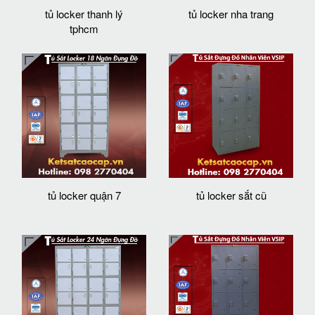
tủ locker thanh lý
tủ locker nha trang
tphcm
tủ locker quận 7
tủ locker sắt cũ