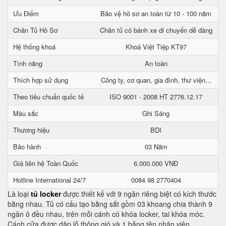
Ưu Điểm
Bảo vệ hồ sơ an toàn từ 10 - 100 năm
Chân Tủ Hồ Sơ
Chân tủ có bánh xe di chuyển dễ dàng
Hệ thống khoá
Khoá Việt Tiệp KT97
Tính năng
An toàn
Thích hợp sử dụng
Công ty, cơ quan, gia đình, thư viện...
Theo tiêu chuẩn quốc tế
ISO 9001 - 2008 HT 2776.12.17
Màu sắc
Ghi Sáng
Thương hiệu
BDI
Bảo hành
03 Năm
Giá liên hệ Toàn Quốc
6.000.000 VNĐ
Hotline International 24/7
0084 98 2770404
Là loại
tủ locker
được thiết kế với 9 ngăn riêng biệt có kích thước
bằng nhau. Tủ có cấu tạo bằng sắt gồm 03 khoang chia thành 9
ngăn ô đều nhau, trên mỗi cánh có khóa locker, tai khóa móc.
Cánh cửa được dập lỗ thông gió và 1 bảng tên nhân viên.