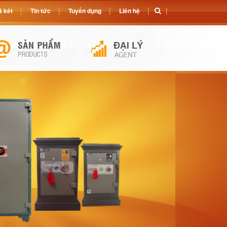
 két
Tin tức
Tuyển dụng
Liên hệ