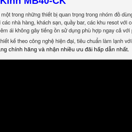
 Kính MB40-CK
 một trong những thiết bị quan trọng trong nhóm đồ dù
ới các nhà hàng, khách sạn, quầy bar, các khu resot với
êm ái không gây tiếng ồn sử dụng phù hợp ngay cả với 
iết kế theo công nghệ hiện đại, tiêu chuẩn làm lạnh với
g chính hãng và nhận nhiều ưu đãi hấp dẫn nhất.