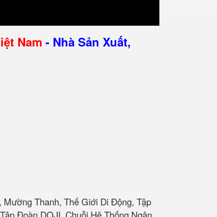
Việt Nam
- Nhà Sản Xuất,
, Mường Thanh, Thế Giới Di Động, Tập
t, Tập Đoàn DOJI, Chuỗi Hệ Thống Ngân