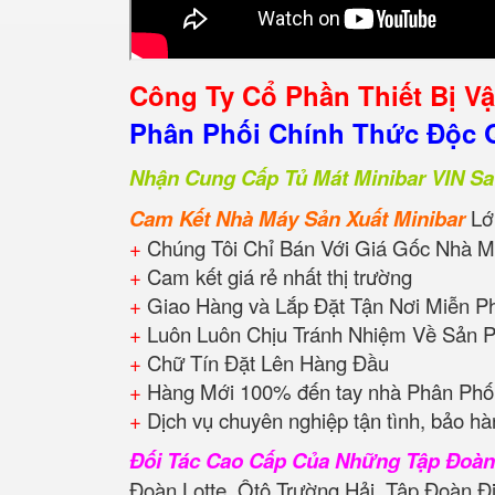
Công Ty Cổ Phần Thiết Bị V
Phân Phối Chính Thức Độc Q
Nhận Cung Cấp Tủ Mát Minibar VIN Sa
Cam Kết Nhà Máy Sản Xuất Minibar
Lớ
+
Chúng Tôi Chỉ Bán Với Giá Gốc Nhà M
+
Cam kết giá rẻ nhất thị trường
+
Giao Hàng và Lắp Đặt Tận Nơi Miễn P
+
Luôn Luôn Chịu Tránh Nhiệm Về Sản 
+
Chữ Tín Đặt Lên Hàng Đầu
+
Hàng Mới 100% đến tay nhà Phân Phối
+
Dịch vụ chuyên nghiệp tận tình, bảo hà
Đối Tác Cao Cấp Của Những Tập Đoà
Đoàn Lotte, Ôtô Trường Hải, Tập Đoàn Đ