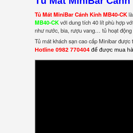
Tủ Mát MiniBar Cánh
Tủ Mát MiniBar Cánh Kính MB40-CK
là
MB40-CK
với dung tích 40 lít phù hợp v
như nước, bia, rượu vang… tủ hoạt động 
Tủ mát khách sạn cao cấp Minibar được th
Hotline 0982 770404
để được mua hàn