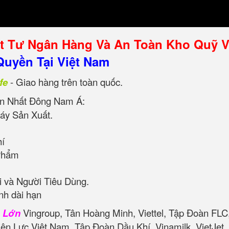
ật Tư Ngân Hàng Và An Toàn Kho Quỹ 
uyền Tại Việt Nam
fe
- Giao hàng trên toàn quốc.
n Nhất Đông Nam Á:
áy Sản Xuất.
hí
Phẩm
 và Người Tiêu Dùng.
nh dài hạn
n Lớn
Vingroup, Tân Hoàng Minh, Viettel, Tập Đoàn FLC
iện Lực Việt Nam, Tập Đoàn Dầu Khí, Vinamilk, VietJe