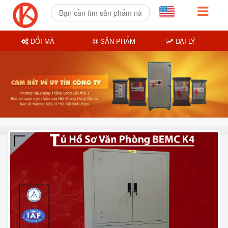
ĐỔI MÃ
SẢN PHẨM
ĐẠI LÝ