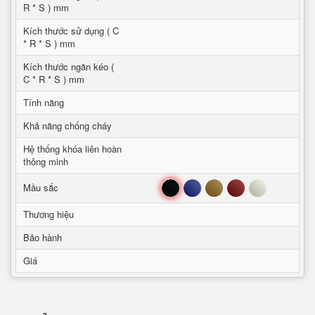
R * S ) mm
Kích thước sử dụng ( C
* R * S ) mm
Kích thước ngăn kéo (
C * R * S ) mm
Tính năng
Khả năng chống cháy
Hệ thống khóa liên hoàn
thông minh
Đen
Xanh
Nâu
Đỏ
Trắng
Mầu sắc
Thương hiệu
Bảo hành
Giá