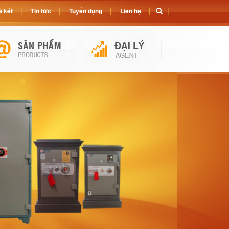
 két
Tin tức
Tuyển dụng
Liên hệ