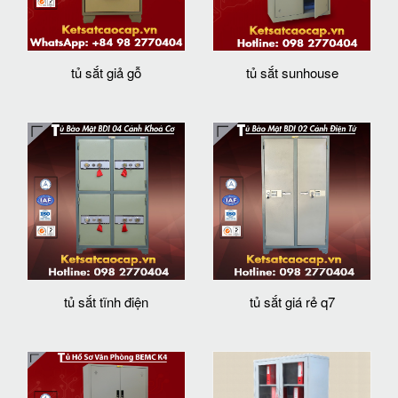
tủ sắt giả gỗ
tủ sắt sunhouse
tủ sắt tĩnh điện
tủ sắt giá rẻ q7