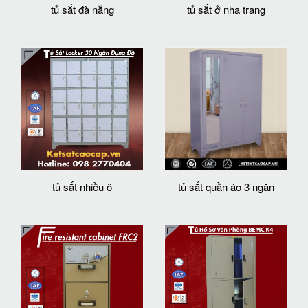
tủ sắt đà nẵng
tủ sắt ở nha trang
tủ sắt nhiều ô
tủ sắt quần áo 3 ngăn