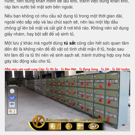
nước, nên dùng khăn mềm để lau khô, tránh việc dùng khăn khô,
ráp làm xước bề mặt sơn bên ngoài.
Nếu bạn không có nhu cầu sử dụng tủ trong một thời gian dài,
ngoài việc sắp xếp và lau chùi sạch sẽ, nên lau một lớp dầu
chống gỉ lên bề mặt và cất giữ ở nơi khô ráo.
Không nên sử dụng
giấy nhám, hay bột sắt để vệ sinh tủ.
Một lưu ý khác mà người dùng
tủ sắt
cũng cần hết sức quan tâm
đến đó là không nên để đồ vật có tính chất mặn ở tủ, hoặc sau
khi làm đổ ra tủ thì nên vệ sinh sạch sẽ, tránh trường hợp oxy hóa
gây tác động xấu cho tủ.