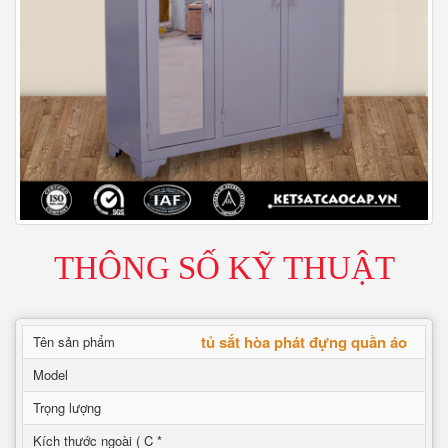
THÔNG SỐ KỸ THUẬT
tủ sắt hòa phát đựng quần áo
Tên sản phẩm
Model
Trọng lượng
Kích thước ngoài ( C *