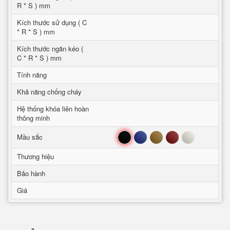
R * S ) mm
Kích thước sử dụng ( C
* R * S ) mm
Kích thước ngăn kéo (
C * R * S ) mm
Tính năng
Khả năng chống cháy
Hệ thống khóa liên hoàn
thông minh
Đen
Xanh
Nâu
Đỏ
Trắng
Mầu sắc
Thương hiệu
Bảo hành
Giá