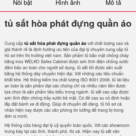
Nổi bật
Hình ảnh
Mô tả
tủ sắt hòa phát đựng quần áo
Cung cấp
tủ sắt hòa phát đựng quần áo
với chất lượng cao và
giá thành rẻ là định hướng ưu tiên của đại lý chuyên cung cấp tủ
hồ sơ trên thị trường việt nam. Sản phẩm tủ bảo mật chống cháy
bằng inox WELKO Safes Cabinet được sơn tĩnh điện chống xước
đảm bảo an toàn cho người sử dụng. tủ sắt tốt được sản xuất
bằng hệ thống dây chuyền hiện đại. Với những các tiêu chuẩn
khắt khe. Hệ thống kiểm tra chất lượng ISO 9001:2008. tủ tài liệu
an toàn là sản phẩm đạt các chứng chỉ và nhiều năm liền được
lựa chọn là sản phẩm tiêu biểu trong ngành. tủ sắt cao cấp được
sơn tĩnh điện chống trầy xước bề mặt. Có đế cao su cố định hoặc
lắp đặt bánh xe di động. Giúp di chuyển dễ dàng. tủ hồ sơ cá
nhân hiện nay được các văn phòng tin tưởng để trang bị trong
đơn vị mình.
Hệ thống cửa hàng đại lý uỷ quyển toàn quốc. Với các showroom
trưng bày tại các tỉnh, thành phố, thị xã. HIện nay tủ sắt văn