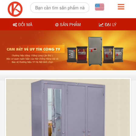
ĐỔI MÃ
SẢN PHẨM
ĐẠI LÝ