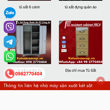
tủ sắt 6 cánh
tủ sắt đựng quần áo
tủ sắt ca-8a-1k
Địa chỉ mua Tủ Sắt
0982770404
back
to
top