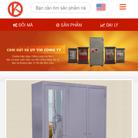
ĐỔI MÃ
SẢN PHẨM
ĐẠI LÝ