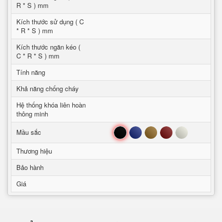
R * S ) mm
Kích thước sử dụng ( C
* R * S ) mm
Kích thước ngăn kéo (
C * R * S ) mm
Tính năng
Khả năng chống cháy
Hệ thống khóa liên hoàn
thông minh
Đen
Xanh
Nâu
Đỏ
Trắng
Mầu sắc
Thương hiệu
Bảo hành
Giá