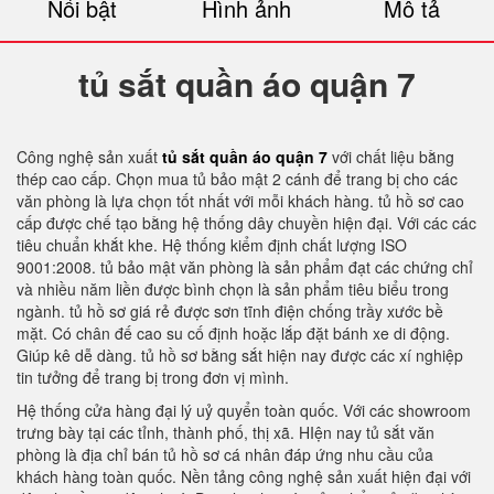
Nổi bật
Hình ảnh
Mô tả
tủ sắt quần áo quận 7
Công nghệ sản xuất
tủ sắt quần áo quận 7
với chất liệu bằng
thép cao cấp. Chọn mua tủ bảo mật 2 cánh để trang bị cho các
văn phòng là lựa chọn tốt nhất với mỗi khách hàng. tủ hồ sơ cao
cấp được chế tạo bằng hệ thống dây chuyền hiện đại. Với các các
tiêu chuẩn khắt khe. Hệ thống kiểm định chất lượng ISO
9001:2008. tủ bảo mật văn phòng là sản phẩm đạt các chứng chỉ
và nhiều năm liền được bình chọn là sản phẩm tiêu biểu trong
ngành. tủ hồ sơ giá rẻ được sơn tĩnh điện chống trầy xước bề
mặt. Có chân đế cao su cố định hoặc lắp đặt bánh xe di động.
Giúp kê dễ dàng. tủ hồ sơ bằng sắt hiện nay được các xí nghiệp
tin tưởng để trang bị trong đơn vị mình.
Hệ thống cửa hàng đại lý uỷ quyển toàn quốc. Với các showroom
trưng bày tại các tỉnh, thành phố, thị xã. HIện nay tủ sắt văn
phòng là địa chỉ bán tủ hồ sơ cá nhân đáp ứng nhu cầu của
khách hàng toàn quốc. Nền tảng công nghệ sản xuất hiện đại với