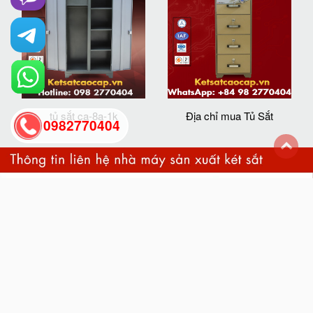
tủ sắt ca-8a-1k
Địa chỉ mua Tủ Sắt
0982770404
back
to
top