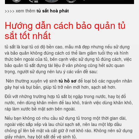
>>>> xem thêm
tủ sắt hoà phát
Hướng dẫn cách bảo quản tủ
sắt tốt nhất
tủ sắt là loại tủ có độ bền cao, mẫu mã đẹp nhưng nếu sử dụng
và bảo quản không đúng cách có thể làm giảm tuổi thọ và hình
thức bên ngoài của tủ, bên cạnh việc sử dụng tủ đúng cách, việc
bảo quản tủ sắt đựng tài liệu ở văn phòng cũng hết sức quan
trọng, người sử dụng nên lưu ý các vấn đề sau:
Nên thường xuyên vệ sinh
tủ hồ sơ
để loại bỏ các nguyên nhân
gây hại và bụi bẩn, giúp tủ trở nên mới hơn, sạch sẽ hơn.
Đối với những trường hợp tủ sắt bị ngập trong nước, hay bị đổ
nước, nên dùng khăn mềm để lau khô, tránh việc dùng khăn khô,
ráp làm xước bề mặt sơn bên ngoài.
Nếu bạn không có nhu cầu sử dụng tủ trong một thời gian dài,
ngoài việc sắp xếp và lau chùi sạch sẽ, nên lau một lớp dầu
chống gỉ lên bề mặt và cất giữ ở nơi khô ráo.
Không nên sử dụng
giấy nhám, hay bột sắt để vệ sinh tủ.