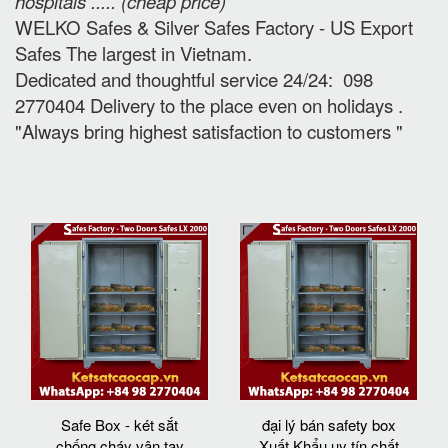
hospitals ..... (cheap price
)
WELKO Safes & Silver Safes Factory - US Export
Safes The largest in Vietnam.
Dedicated and thoughtful service 24/24: 098
2770404 Delivery to the place e
ven on holidays
.
"Always bring highest satisfaction to customers "
Safe Box - két sắt
đại lý bán safety box
chống cháy vân tay
Xuất Khẩu uy tín chất