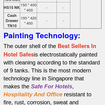
150 * 400
HS15 NK
-
-
* 400
Cash
100 * 420
Drawer
-
-
* 400
TN10
Painting Technology:
Best Sellers In
The outer shell of the
Hotel Safes
is electrostatically painted
with cleaning according to the standard
of 9 tanks.
This is the most modern
technology line in Singapore that
makes the
Safe For Hotels
,
Hospitality And Office
resistant to
fire, rust, corrosion, sweat and