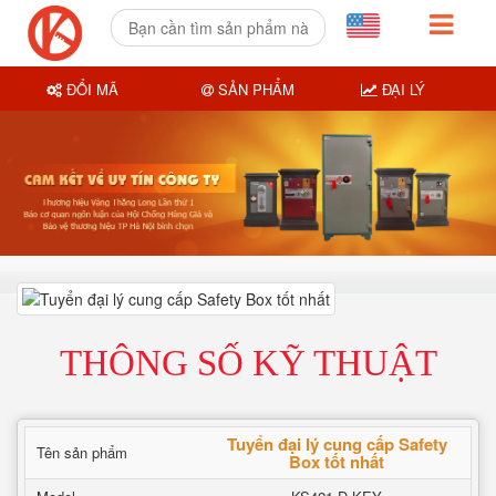
ĐỔI MÃ
SẢN PHẨM
ĐẠI LÝ
THÔNG SỐ KỸ THUẬT
Tuyển đại lý cung cấp Safety
Tên sản phẩm
Box tốt nhất