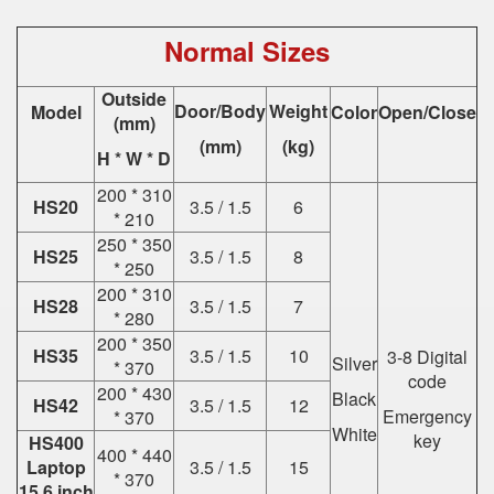
Normal Sizes
Outside
Door/Body
Weight
Model
Color
Open/Close
(mm)
(mm)
(kg)
H * W * D
200 * 310
HS20
3.5 / 1.5
6
* 210
250 * 350
HS25
3.5 / 1.5
8
* 250
200 * 310
HS28
3.5 / 1.5
7
* 280
200 * 350
HS35
3.5 / 1.5
10
3-8 Digital
Silver
* 370
code
200 * 430
Black
HS42
3.5 / 1.5
12
Emergency
* 370
White
key
HS400
400 * 440
Laptop
3.5 / 1.5
15
* 370
15.6 inch