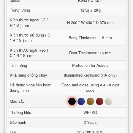
Model
KS421-D KEY
Trọng lượng
12Kg ± 2Kg
Kích thước ngoài ( C *
H 200 * W 430 * D 370 mm
R * S ) mm
Kích thước sử dụng ( C
Body Thickness: 1.5 mm
* R * S ) mm
Kích thước ngăn kéo (
Door Thickness: 3.5 mm
C * R * S ) mm
Tính năng
Protection for Assets
Khả năng chống cháy
Illuminated keyboard (HA only)
Hệ thống khóa liên hoàn
Open and close using a 4 - 8 digit
thông minh
code
Đen
Xanh
Nâu
Đỏ
Trắng
Mầu sắc
Thương hiệu
WELKO
Bảo hành
2 Years
Giá
30 - 100 $/PCS