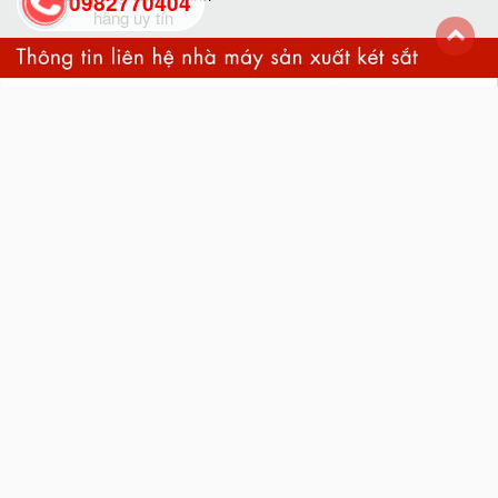
0982770404
hãng uy tín
back
to
top