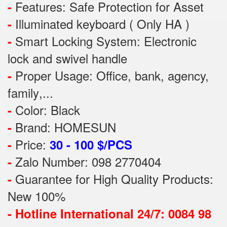
Features:
Safe Protection
for
Asset
-
Illuminated keyboard ( Only HA )
-
Smart Locking System: Electronic
-
lock and swivel handle
Proper Usage:
Office, bank, agency,
-
family
,...
Color: Black
-
Brand: HOMESUN
-
Price:
-
30 - 100 $/PCS
Zalo Number: 098 2770404
-
Guarantee for High Quality Products:
-
New 100%
-
Hotline International 24/7: 0084 98