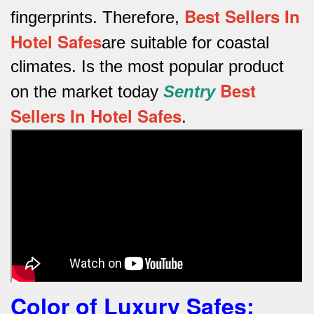
Best Sellers In
fingerprints.
Therefore,
Hotel Safes
are suitable for coastal
climates.
Is the most popular product
Best
on the market today
Sentry
Sellers In Hotel Safes
.
Color of Luxury Safes
: