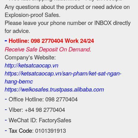
Any questions about the product or need advice on
Explosion-proof Safes.
Please leave your phone number or INBOX directly
for advice.
-
Hotline: 098 2770404 Work 24/24
Receive Safe Deposit On Demand.
Company's Website:
http://ketsatcaocap.vn
https://ketsatcaocap.vn/san-pham/ket-sat-ngan-
hang-bemc
https://welkosafes.trustpass.alibaba.com
-
Office Hotline: 098 2770404
-
Viber: +84 98 2770404
-
WeChat ID: FactorySafes
-
Tax Code
: 0101391913