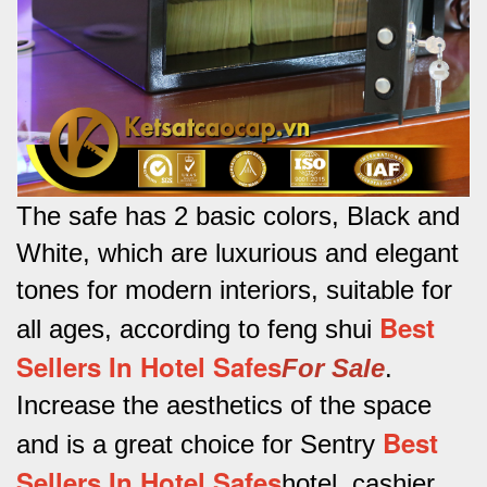
The safe has 2 basic colors, Black and
White, which are luxurious and elegant
tones for modern interiors, suitable for
Best
all ages, according to feng shui
Sellers In Hotel Safes
For Sale
.
Increase the aesthetics of the space
Best
and is a great choice for Sentry
Sellers In Hotel Safes
hotel, cashier