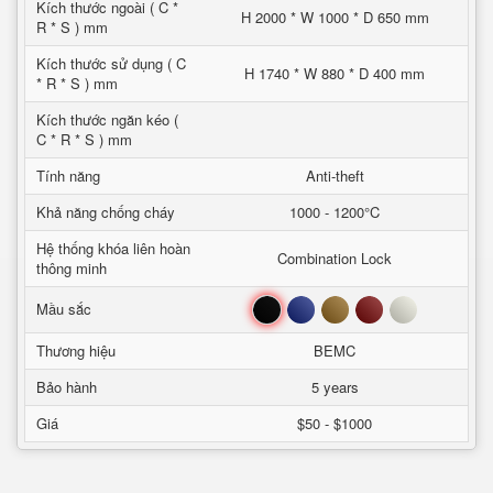
Kích thước ngoài ( C *
H 2000 * W 1000 * D 650 mm
R * S ) mm
Kích thước sử dụng ( C
H 1740 * W 880 * D 400 mm
* R * S ) mm
Kích thước ngăn kéo (
C * R * S ) mm
Tính năng
Anti-theft
Khả năng chống cháy
1000 - 1200°C
Hệ thống khóa liên hoàn
Combination Lock
thông minh
Đen
Xanh
Nâu
Đỏ
Trắng
Mầu sắc
Thương hiệu
BEMC
Bảo hành
5 years
Giá
$50 - $1000