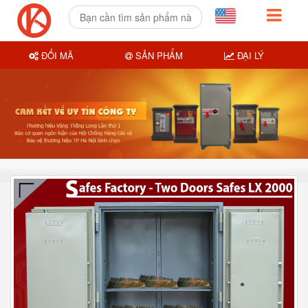
ĐỔI MÃ
SẢN PHẨM
ĐẠI LÝ