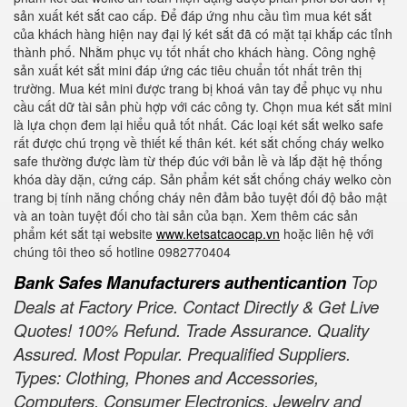
sản xuất két sắt cao cấp. Để đáp ứng nhu cầu tìm mua két sắt
của khách hàng hiện nay đại lý két sắt đã có mặt tại khắp các tỉnh
thành phố. Nhằm phục vụ tốt nhất cho khách hàng. Công nghệ
sản xuất két sắt mini đáp ứng các tiêu chuẩn tốt nhất trên thị
trường. Mua két mini được trang bị khoá vân tay để phục vụ nhu
cầu cất dữ tài sản phù hợp với các công ty. Chọn mua két sắt mini
là lựa chọn đem lại hiểu quả tốt nhất. Các loại két sắt welko safe
rất được chú trọng về thiết kế thân két. két sắt chống cháy welko
safe thường được làm từ thép đúc với bản lề và lắp đặt hệ thống
khóa dày dặn, cứng cáp. Sản phẩm két sắt chống cháy welko còn
trang bị tính năng chống cháy nên đảm bảo tuyệt đối độ bảo mật
và an toàn tuyệt đối cho tài sản của bạn. Xem thêm các sản
phẩm két sắt tại website
www.ketsatcaocap.vn
hoặc liên hệ với
chúng tôi theo số hotline 0982770404
Bank Safes Manufacturers authenticantion
Top
Deals at Factory Price. Contact Directly & Get Live
Quotes! 100% Refund. Trade Assurance. Quality
Assured. Most Popular. Prequalified Suppliers.
Types: Clothing, Phones and Accessories,
Computers, Consumer Electronics, Jewelry and