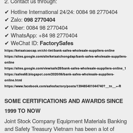
2. Contact us through:
✔ Hotline International 24/24: 0084 98 2770404
✔ Zalo:
098 2770404
✔ Viber: 0084 98 2770404
✔ WhatsApp: +84 98 2770404
✔ WeChat ID:
FactorySafes
https://ketsatcaocap.vn/chi-tiet/bank-safes-wholesale-suppliers-online
https://sites.google.com/site/ketsatchongdap/bank-safes-wholesale-suppliers-
online
https://sites.google.com/view/safe28/bank-safes-wholesale-suppliers-online_1
https://safes68.blogspot.com/2020/06/bank-safes-wholesale-suppliers-
online.html
https://www.facebook.com/safesfactory/posts/139485401044740?__tn__=-R
SOME CERTIFICATIONS AND AWARDS SINCE
1999 TO NOW
Joint Stock Company Equipment Materials Banking
and Safety Treasury Vietnam has been a lot of