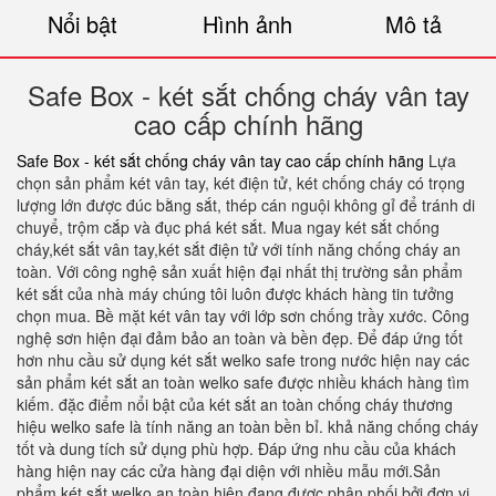
Nổi bật
Hình ảnh
Mô tả
Safe Box - két sắt chống cháy vân tay
cao cấp chính hãng
Safe Box - két sắt chống cháy vân tay cao cấp chính hãng
Lựa
chọn sản phẩm két vân tay, két điện tử, két chống cháy có trọng
lượng lớn được đúc bằng sắt, thép cán nguội không gỉ để tránh di
chuyể, trộm cắp và đục phá két sắt. Mua ngay két sắt chống
cháy,két sắt vân tay,két sắt điện tử với tính năng chống cháy an
toàn. Với công nghệ sản xuất hiện đại nhất thị trường sản phẩm
két sắt của nhà máy chúng tôi luôn được khách hàng tin tưởng
chọn mua. Bề mặt két vân tay với lớp sơn chống trầy xước. Công
nghệ sơn hiện đại đảm bảo an toàn và bền đẹp. Để đáp ứng tốt
hơn nhu cầu sử dụng két sắt welko safe trong nước hiện nay các
sản phẩm két sắt an toàn welko safe được nhiều khách hàng tìm
kiếm. đặc điểm nổi bật của két sắt an toàn chống cháy thương
hiệu welko safe là tính năng an toàn bền bỉ. khả năng chống cháy
tốt và dung tích sử dụng phù hợp. Đáp ứng nhu cầu của khách
hàng hiện nay các cửa hàng đại diện với nhiều mẫu mới.Sản
phẩm két sắt welko an toàn hiện đạng được phân phối bởi đơn vị