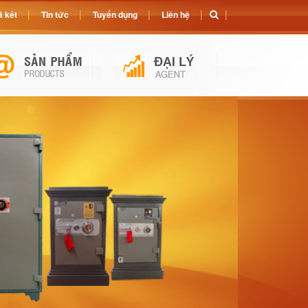
 két
Tin tức
Tuyển dụng
Liên hệ