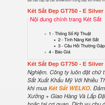
sắt cao cấp tại các showroom trưng bày với nhiều 
Két Sắt Đẹp GT750 - E Silver
Nội dung chính trang Két Sắt
1 - Thông Số Kỹ Thuật
2 - Tính Năng Két Sắt
3 - Câu Hỏi Thường Gặp
4 - Báo Giá
Két Sắt Đẹp GT750 - E Silver
Nghiệm.
Công ty luôn đặt chữ t
Sắt Xuất Khẩu Mỹ Với Nhiều T
khi mua
Két Sắt WELKO
.
Đảm
Xưởng + Giao Hàng Và Lắp Đặ
hoặc tại cơ quan.
Dịch vụ chu 