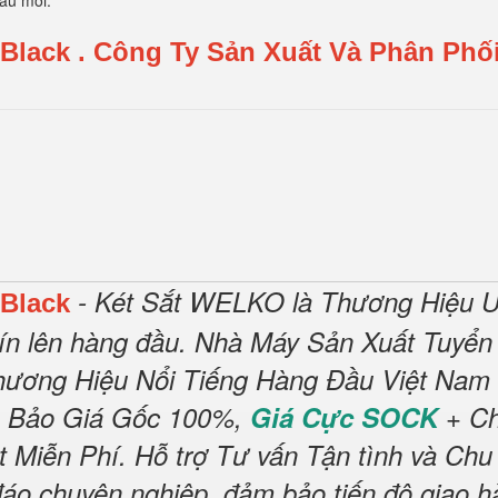
mẫu mới.
 Black
.
Công Ty Sản Xuất Và Phân Phối
- Két Sắt WELKO là Thương Hiệu U
 Black
ín lên hàng đầu.
Nhà Máy Sản Xuất Tuyển 
hương Hiệu Nổi Tiếng Hàng Đầu Việt Nam 
 Bảo Giá Gốc 100%,
Giá Cực SOCK
+ Ch
t Miễn Phí
.
Hỗ trợ Tư vấn Tận tình và Chu
đáo chuyên nghiệp, đảm bảo tiến độ giao h