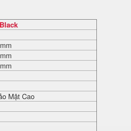
 Black
0 mm
0 mm
0 mm
ảo Mật Cao