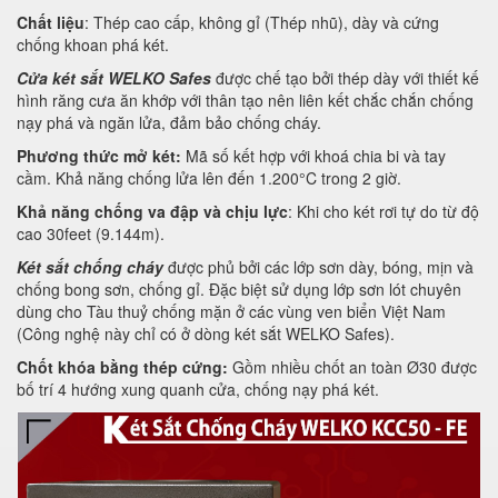
Chất liệu
: Thép cao cấp, không gỉ (Thép nhũ), dày và cứng
chống khoan phá két.
Cửa két sắt WELKO Safes
được chế tạo bởi thép dày với thiết kế
hình răng cưa ăn khớp với thân tạo nên liên kết chắc chắn chống
nạy phá và ngăn lửa, đảm bảo chống cháy.
Phương thức mở két:
Mã số kết hợp với khoá chia bi và tay
cầm. Khả năng chống lửa lên đến 1.200°C trong 2 giờ.
Khả năng chống va đập và chịu lực
: Khi cho két rơi tự do từ độ
cao 30feet (9.144m).
Két sắt chống cháy
được phủ bởi các lớp sơn dày, bóng, mịn và
chống bong sơn, chống gỉ. Đặc biệt sử dụng lớp sơn lót chuyên
dùng cho Tàu thuỷ chống mặn ở các vùng ven biển Việt Nam
(Công nghệ này chỉ có ở dòng két sắt WELKO Safes).
Chốt khóa bằng thép cứng:
Gồm nhiều chốt an toàn Ø30 được
bố trí 4 hướng xung quanh cửa, chống nạy phá két.