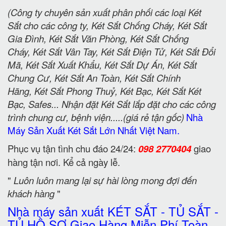
(Công ty chuyên sản xuất phân phối các loại Két
Sắt cho các công ty, Két Sắt Chống Cháy, Két Sắt
Gia Đình, Két Sắt Văn Phòng, Két Sắt Chống
Cháy, Két Sắt Vân Tay, Két Sắt Điện Tử, Két Sắt Đổi
Mã, Két Sắt Xuất Khẩu, Két Sắt Dự Án, Két Sắt
Chung Cư, Két Sắt An Toàn, Két Sắt Chính
Hãng, Két Sắt Phong Thuỷ, Két Bạc, Két Sắt Két
Bạc, Safes... Nhận đặt Két Sắt lắp đặt cho các công
trình chung cư, bệnh viện.....(giá rẻ tận gốc)
Nhà
Máy Sản Xuất Két Sắt Lớn Nhất Việt Nam.
Phục vụ tận tình chu đáo 24/24:
098 2770404
giao
hàng tận nơi. Kể cả ngày lễ.
"
Luôn luôn mang lại sự hài lòng mong đợi đến
khách hàng
"
Nhà máy sản xuất KÉT SẮT - TỦ SẮT -
TỦ HỒ SƠ Giao Hàng Miễn Phí Toàn