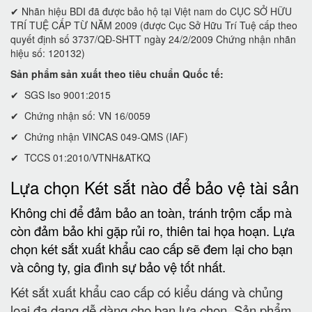
✔ Nhãn hiệu BDI đã được bảo hộ tại Việt nam do CỤC SỞ HỮU
TRÍ TUỆ CẤP TỪ NĂM 2009 (được Cục Sở Hữu Trí Tuệ cấp theo
quyết định số 3737/QĐ-SHTT ngày 24/2/2009 Chứng nhận nhãn
hiệu số: 120132)
Sản phẩm sản xuất theo tiêu chuẩn Quốc tế:
✔ SGS Iso 9001:2015
✔ Chứng nhận số: VN 16/0059
✔ Chứng nhận VINCAS 049-QMS (IAF)
✔ TCCS 01:2010/VTNH&ATKQ
Lựa chọn Két sắt nào để bảo vệ tài sản
Không chi để đảm bảo an toàn, tránh trộm cắp mà
còn đảm bảo khi gặp rủi ro, thiên tai họa hoạn. Lựa
chọn két sắt xuất khẩu cao cấp sẽ đem lại cho bạn
và công ty, gia đình sự bảo vệ tốt nhất.
Két sắt xuất khẩu cao cấp có kiểu dáng và chủng
loại đa dạng dễ dàng cho bạn lựa chọn. Sản phẩm