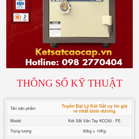
THÔNG SỐ KỸ THUẬT
Tuyển Đại Lý Két Sắt uy tín giá
Tên sản phẩm
rẻ nhất bình dương
Model
Két Sắt Vân Tay KCC50 - FE
Trọng lượng
50kg ± 10Kg