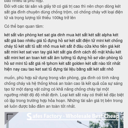
bao nhiêu là phù hợp.
Đối với các tài sản và giấy tờ có giá trị cao thì nên chọn dòng két
sắt gia đình chuyên dùng chống trộm, có chống cháy với loại điện
tử và trọng lượng tối thiểu 100kg trở lên
Có thể bạn quan tâm:
két sắt văn phòng
ket sat gia dinh
mua két sắt
két sắt alpha
két
sắt giá bao nhiêu
giá tủ đựng hồ sơ
két sắt điện tử mini
két chống
cháy
tủ két sắt
tủ sắt nhỏ
mua két sắt ở đâu
cửa kho tiền
giá két
sắt mini
ket sat van tay
giá két sắt gia đình
cách đổ mật khẩu két
sắt mini
ket an toan
két sắt âm tường
tủ đựng hồ sơ văn phòng
tủ
hồ sơ mini
tủ sắt giá rẻ tphcm
két sắt golden
két sắt nào tốt nhất
hiện nay
cau tao ket sat
tủ đựng tài liệu bằng sắt
két sắt nhỏ
muốn, phù hợp sử dụng trong văn phòng, gia đình có tính năng
chống cháy và hệ thống khoá an toàn cao là kết quả của sự sáng
tạo từ một dạng vật cứng có khả năng chống cháy tại một
ngưỡng nhiệt độ độ nhất định. Loại két sắt này có thiết kế đặc biệt
cô lập trong trường hợp hỏa hoạn. Những tài sản giá trị bên trong
sẽ luôn được bảo đảm an toàn tốt nhất.