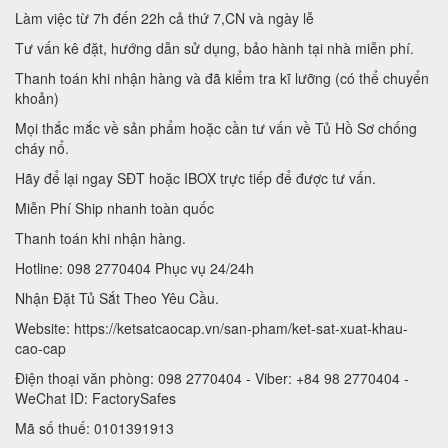
Làm việc từ 7h đến 22h cả thứ 7,CN và ngày lễ
Tư vấn kê đặt, hướng dẫn sử dụng, bảo hành tại nhà miễn phí.
Thanh toán khi nhận hàng và đã kiểm tra kĩ lưỡng (có thể chuyển
khoản)
Mọi thắc mắc về sản phẩm hoặc cần tư vấn về Tủ Hồ Sơ chống
cháy nổ.
Hãy để lại ngay SĐT hoặc IBOX trực tiếp để được tư vấn.
Miễn Phí Ship nhanh toàn quốc
Thanh toán khi nhận hàng.
Hotline: 098 2770404 Phục vụ 24/24h
Nhận Đặt Tủ Sắt Theo Yêu Cầu.
Website: https://ketsatcaocap.vn/san-pham/ket-sat-xuat-khau-
cao-cap
Điện thoại văn phòng: 098 2770404 - Viber: +84 98 2770404 -
WeChat ID: FactorySafes
Mã số thuế: 0101391913