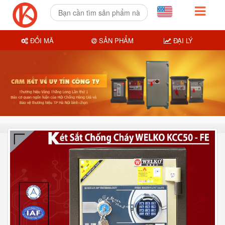
ĐỔI MÃ
SẢN PHẨM
ĐẠI LÝ