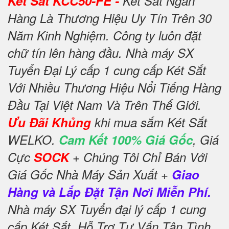
Két Sắt KCC50-FE -
Két Sắt Ngân
Hàng Là Thương Hiệu Uy Tín Trên 30
Năm Kinh Nghiệm. Công ty luôn đặt
chữ tín lên hàng đầu. Nhà máy SX
Tuyển Đại Lý cấp 1 cung cấp Két Sắt
Với Nhiều Thương Hiệu Nổi Tiếng Hàng
Đầu Tại Việt Nam Và Trên Thế Giới.
Ưu Đãi Khủng
khi mua sắm Két Sắt
WELKO.
Cam Kết 100% Giá Gốc
, Giá
Cực
SOCK
+ Chúng Tôi Chỉ Bán Với
Giá Gốc Nhà Máy Sản Xuất +
Giao
Hàng và Lắp Đặt Tận Nơi Miễn Phí.
Nhà máy SX Tuyển đại lý cấp 1 cung
cấp Két Sắt. Hỗ Trợ Tư Vấn Tận Tình