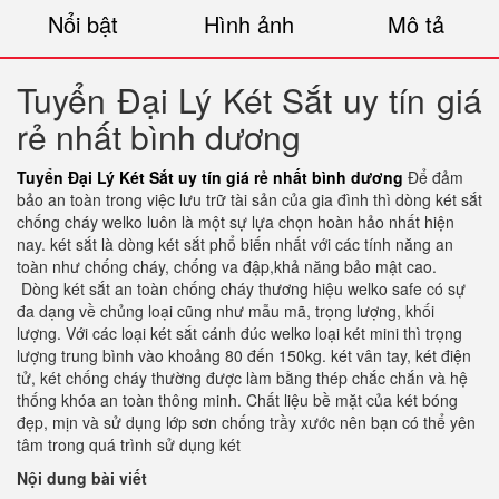
Nổi bật
Hình ảnh
Mô tả
Tuyển Đại Lý Két Sắt uy tín giá
rẻ nhất bình dương
Tuyển Đại Lý Két Sắt uy tín giá rẻ nhất bình dương
Để đảm
bảo an toàn trong việc lưu trữ tài sản của gia đình thì dòng két sắt
chống cháy welko luôn là một sự lựa chọn hoàn hảo nhất hiện
nay. két sắt là dòng két sắt phổ biến nhất với các tính năng an
toàn như chống cháy, chống va đập,khả năng bảo mật cao.
Dòng két sắt an toàn chống cháy thương hiệu welko safe có sự
đa dạng về chủng loại cũng như mẫu mã, trọng lượng, khối
lượng. Với các loại két sắt cánh đúc welko loại két mini thì trọng
lượng trung bình vào khoảng 80 đến 150kg. két vân tay, két điện
tử, két chống cháy thường được làm bằng thép chắc chắn và hệ
thống khóa an toàn thông minh. Chất liệu bề mặt của két bóng
đẹp, mịn và sử dụng lớp sơn chống trầy xước nên bạn có thể yên
tâm trong quá trình sử dụng két
Nội dung bài viết