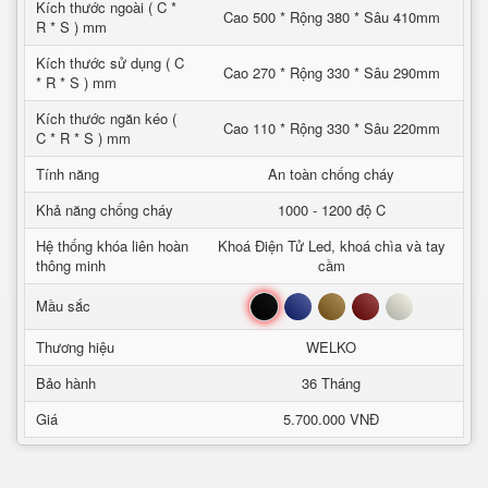
Kích thước ngoài ( C *
Cao 500 * Rộng 380 * Sâu 410mm
R * S ) mm
Kích thước sử dụng ( C
Cao 270 * Rộng 330 * Sâu 290mm
* R * S ) mm
Kích thước ngăn kéo (
Cao 110 * Rộng 330 * Sâu 220mm
C * R * S ) mm
Tính năng
An toàn chống cháy
Khả năng chống cháy
1000 - 1200 độ C
Hệ thống khóa liên hoàn
Khoá Điện Tử Led, khoá chìa và tay
thông minh
cầm
Đen
Xanh
Nâu
Đỏ
Trắng
Mầu sắc
Thương hiệu
WELKO
Bảo hành
36 Tháng
Giá
5.700.000 VNĐ