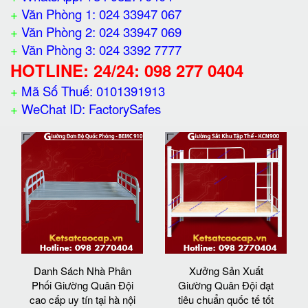
+
Văn Phòng 1: 024 33947 067
+
Văn Phòng 2: 024 33947 069
+
Văn Phòng 3: 024 3392 7777
HOTLINE: 24/24: 098 277 0404
+
Mã Số Thuế: 0101391913
+
WeChat ID: FactorySafes
Danh Sách Nhà Phân
Xưởng Sản Xuất
Phối Giường Quân Đội
Giường Quân Đội đạt
cao cấp uy tín tại hà nội
tiêu chuẩn quốc tế tốt