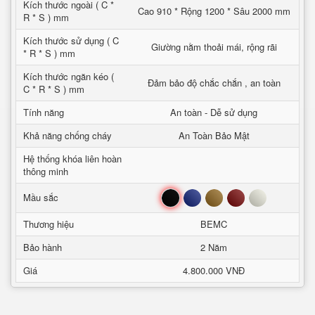
Kích thước ngoài ( C *
Cao 910 * Rộng 1200 * Sâu 2000 mm
R * S ) mm
Kích thước sử dụng ( C
Giường nằm thoải mái, rộng rãi
* R * S ) mm
Kích thước ngăn kéo (
Đảm bảo độ chắc chắn , an toàn
C * R * S ) mm
Tính năng
An toàn - Dễ sử dụng
Khả năng chống cháy
An Toàn Bảo Mật
Hệ thống khóa liên hoàn
thông minh
Đen
Xanh
Nâu
Đỏ
Trắng
Mầu sắc
Thương hiệu
BEMC
Bảo hành
2 Năm
Giá
4.800.000 VNĐ