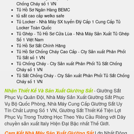
Chống Cháy số 1 VN
Tủ Hồ Sơ Ngân Hàng BEMC
tủ sắt cao cấp welko safe
Tủ Locker - Nhà Máy SX tuyển Đlý Cấp 1 Cung Cấp Tủ
Locker Toàn Quốc
Tủ Ghép - Tủ Hồ Sơ Cửa Lùa - Nhà Máy Sản Xuất Tủ Ghép
Số 1 Việt Nam
Tủ Hồ Sơ Sắt Chính Hãng
Tủ Hồ Sơ Chống Cháy Cao Cấp - Cty Sản xuất Phân Phối
Tủ Sắt số 1 VN
Tủ Chống Cháy - Cty Sản xuất Phân Phối Tủ Sắt Chống
Cháy số 1 VN
Tủ Sắt Chống Cháy - Cty Sản xuất Phân Phối Tủ Sắt Chống
Cháy số 1 VN
Nhận Thiết Kế Và Sản Xuất Giường Sắt
- Giường Sắt
Phục Vụ Quân Đội, Nhà Máy Sản Xuất Giường Sắt Phục
Vụ Bộ Quốc Phòng, Nhà Máy Cung Cấp Giường Sắt Uy
Tín Chất Lượng Số 1 VN, Giường Sắt Thiết Kế Tiện Lợi
Phục Vụ Trong Trường Học Theo Yêu Cầu Riêng với Dây
chuyền sản xuất Italy Hiện Đại Bậc nhất Thế Giới.
Cam Kết Nhà Máy Sản Xuất Giường Sắt
Lớn Nhất Đông