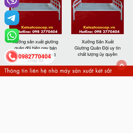
Xưởng sản xuất giường
Xưởng Sản Xuất
quân đội hiện nay bán
Giường Quân Đội uy tín
trên thị trường chống
chất lượng ủy quyền
0982770404
cháy tốt
back
to
top