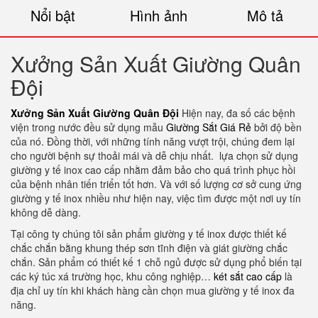
Nổi bật
Hình ảnh
Mô tả
Xưởng Sản Xuất Giường Quân
Đội
Xưởng Sản Xuất Giường Quân Đội
Hiện nay, đa số các bệnh
viện trong nước đều sử dụng mẫu
Giường Sắt Giá Rẻ
bởi độ bền
của nó. Đồng thời, với những tính năng vượt trội, chúng đem lại
cho người bệnh sự thoải mái và dễ chịu nhất. lựa chọn sử dụng
giường y tế inox cao cấp nhằm đảm bảo cho quá trình phục hồi
của bệnh nhân tiến triển tốt hơn. Và với số lượng cơ sở cung ứng
giường y tế inox nhiều như hiện nay, việc tìm được một nơi uy tín
không dễ dàng.
Tại công ty chúng tôi sản phẩm giường y tế inox được thiết kế
chắc chắn bằng khung thép sơn tĩnh điện và giát giường chắc
chắn. Sản phẩm có thiết kế 1 chỗ ngủ được sử dụng phổ biến tại
các ký túc xá trường học, khu công nghiệp…
két sắt cao cấp
là
địa chỉ uy tín khi khách hàng cần chọn mua giường y tế inox đa
năng.