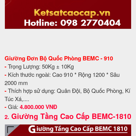
Giường Đơn Bộ Quốc Phòng BEMC - 910
-
Trọng Lượng: 50Kg ± 10Kg
-
Kích thước ngoài: Cao 910 * Rộng 1200 * Sâu
2000 mm
-
Thích hợp sử dụng: Quân Đội, Bộ Quốc Phòng, Kí
Túc Xá,....
-
Giá:
4.800.000 VNĐ
Giường Tầng Cao Cấp BEMC-1810
2.