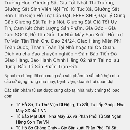
Trường Học, Giường Sắt Giá Tốt Nhất Thị Trường,
Giường Sắt Sinh Viên Nội Trú, Kí Túc Xá, Giường Sắt
Sơn Tĩnh Điện Hỗ Trợ Lắp Đặt, FREE SHIP, Đại Lý Cung
Cấp Giường Sắt Tại Hà Nội, Giường Sắt Giá Tốt Uy
Tín, Cam Kêt Chất Lượng Sản Phẩm. Giá Gốc - Giá
Cực SOCK, Rẻ Tận Gốc Tại Nhà Máy Sản Xuất. Hỗ Trợ
Tư Vấn Tận Tình Chu Đáo 24/24. Giao Hàng Miễn Phí
Toàn Quốc, Thanh Toán Tại Nhà hoặc tại Cơ Quan.
Dịch vụ chu đáo chuyên nghiệp - Đảm Bảo Tiến Độ
Giao Hàng. Bảo Hành Chính Hãng 02 năm Tại nơi sử
dụng, Bảo Trì Sản Phẩm Trọn Đời.
Ngoài ra chúng tôi còn cung cấp sản phẩm tủ sắt phù hợp nhu
cầu sử dụng trong nhà máy, bệnh viện, doanh trại quân đội
Các sản phẩm tủ sắt được cung cấp tại nhà máy chúng tôi bao
gồm:
Tủ Hồ Sơ, Tủ Thư Viện Di Động, Tủ Sắt, Tủ Lắp Ghép. Nhà
Máy SX Số 1 VN
Tủ Bảo Mật BDI - Nhà Máy SX và Phân Phối Tủ Sắt Ngân
Hàng Số 1 Tại VN
Tủ Hồ Sơ Chống Cháy - Cty Sản xuất Phân Phối Tủ Sắt