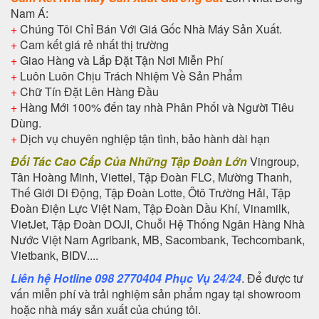
Nam Á:
+
Chúng Tôi Chỉ Bán Với Giá Gốc Nhà Máy Sản Xuất.
+
Cam kết giá rẻ nhất thị trường
+
Giao Hàng và Lắp Đặt Tận Nơi Miễn Phí
+
Luôn Luôn Chịu Trách Nhiệm Về Sản Phẩm
+
Chữ Tín Đặt Lên Hàng Đầu
+
Hàng Mới 100% đến tay nhà Phân Phối và Người Tiêu
Dùng.
+
Dịch vụ chuyên nghiệp tận tình, bảo hành dài hạn
Đối Tác Cao Cấp Của Những Tập Đoàn Lớn
Vingroup,
Tân Hoàng Minh, Viettel, Tập Đoàn FLC, Mường Thanh,
Thế Giới Di Động, Tập Đoàn Lotte, Ôtô Trường Hải, Tập
Đoàn Điện Lực Việt Nam, Tập Đoàn Dầu Khí, Vinamilk,
VietJet, Tập Đoàn DOJI, Chuỗi Hệ Thống Ngân Hàng Nhà
Nước Việt Nam Agribank, MB, Sacombank, Techcombank,
Vietbank, BIDV....
Liên hệ Hotline 098 2770404 Phục Vụ 24/24
. Để được tư
vấn miễn phí và trải nghiệm sản phẩm ngay tại showroom
hoặc nhà máy sản xuất của chúng tôi.