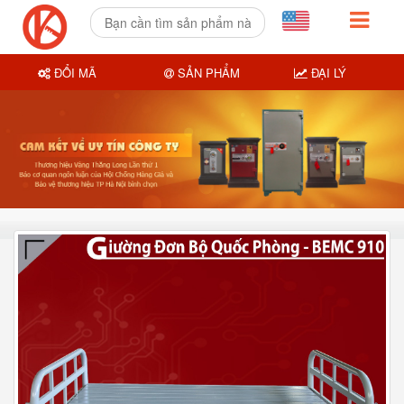
ĐỔI MÃ
SẢN PHẨM
ĐẠI LÝ