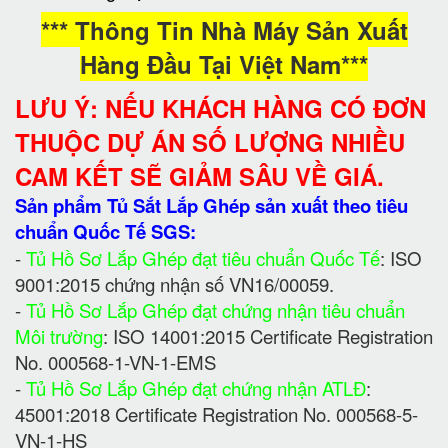
*** Thông Tin Nhà Máy Sản Xuất
Hàng Đầu Tại Việt Nam***
LƯU Ý: NẾU KHÁCH HÀNG CÓ ĐƠN
THUỘC DỰ ÁN SỐ LƯỢNG NHIỀU
CAM KẾT SẼ GIẢM SÂU VỀ GIÁ.
Sản phẩm Tủ Sắt Lắp Ghép sản xuất theo tiêu
chuẩn Quốc Tế SGS:
-
Tủ Hồ Sơ Lắp Ghép đạt tiêu chuẩn Quốc Tế
: ISO
9001:2015 chứng nhận số VN16/00059.
-
Tủ Hồ Sơ Lắp Ghép đạt chứng nhận tiêu chuẩn
Môi trường
: ISO 14001:2015 Certificate Registration
No. 000568-1-VN-1-EMS
-
Tủ Hồ Sơ Lắp Ghép đạt chứng nhận ATLĐ
:
45001:2018 Certificate Registration No. 000568-5-
VN-1-HS