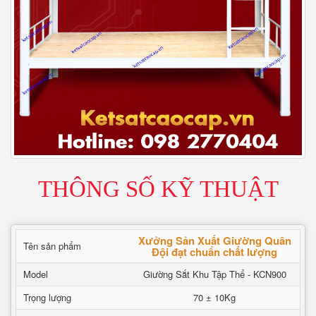
THÔNG SỐ KỸ THUẬT
Xưởng Sản Xuất Giường Quân
Tên sản phẩm
Đội đạt chuẩn chất lượng
Model
Giường Sắt Khu Tập Thể - KCN900
Trọng lượng
70 ± 10Kg