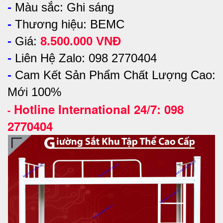
-
Màu sắc: Ghi sáng
-
Thương hiệu: BEMC
-
Giá:
8.500.000 VNĐ
-
Liên Hệ Zalo: 098 2770404
-
Cam Kết Sản Phẩm Chất Lượng Cao:
Mới 100%
Hotline International 24/7: 098
-
2770404