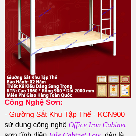
Công Nghệ Sơn:
-
Giường Sắt Khu Tập Thể - KCN900
sử dụng công nghệ
Office Iron Cabinet
sơn tĩnh điện
, đây là
File Cabinet Low