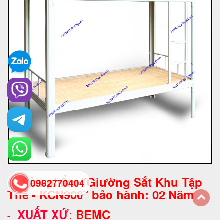
II. Sản phẩm "Giường Sắt Khu Tập
0982770404
Thể - KCN900" bảo hành: 02 Năm
:
XUẤT XỨ
BEMC
back
-