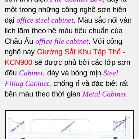
một trong những công nghệ sơn hiện
đại
. Màu sắc nổi vân
office steel cabinet
lịch lãm theo hệ màu tiêu chuẩn của
Châu Âu
. Với công
office file cabinet
nghệ này
Giường Sắt Khu Tập Thể -
KCN900
sẽ được phủ bởi các lớp sơn
đều
, dày và bóng mịn
Cabinet
Steel
, chống rỉ và đặc biệt rất
Filing Cabinet
bền màu theo thời gian
Metal Cabinet
.