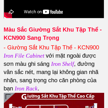
Màu Sắc Giường Sắt Khu Tập Thể -
KCN900 Sang Trọng
-
Giường Sắt Khu Tập Thể - KCN900
với mặt ngoài được
Iron File Cabinet
sơn màu ghi sáng
, đường
Iron Shelf
vân sắc nét, mang lại không gian nhã
nhặn, sang trọng cho căn phòng của
bạn
.
Iron Rack