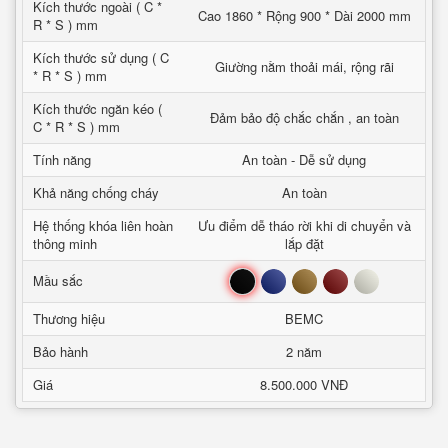
Kích thước ngoài ( C *
Cao 1860 * Rộng 900 * Dài 2000 mm
R * S ) mm
Kích thước sử dụng ( C
Giường nằm thoải mái, rộng rãi
* R * S ) mm
Kích thước ngăn kéo (
Đảm bảo độ chắc chắn , an toàn
C * R * S ) mm
Tính năng
An toàn - Dễ sử dụng
Khả năng chống cháy
An toàn
Hệ thống khóa liên hoàn
Ưu điểm dễ tháo rời khi di chuyển và
thông minh
lắp đặt
Đen
Xanh
Nâu
Đỏ
Trắng
Mầu sắc
Thương hiệu
BEMC
Bảo hành
2 năm
Giá
8.500.000 VNĐ