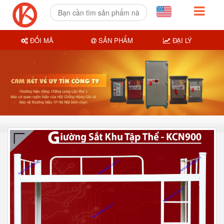
ĐỔI MÃ
SẢN PHẨM
ĐẠI LÝ