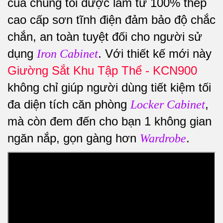
của chúng tôi được làm từ 100% thép
cao cấp sơn tĩnh điện đảm bảo độ chắc
chắn, an toàn tuyệt đối cho người sử
dụng
. Với thiết kế mới này
Iron Cabinet
Giường Sắt Khu Tập Thể - KCN900
không chỉ giúp người dùng tiết kiệm tối
đa diện tích căn phòng
,
Locker Cabinet
mà còn đem đến cho bạn 1 không gian
ngăn nắp, gọn gàng hơn
.
Wardrobe