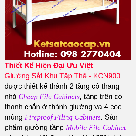
Thiết Kế Hiện Đại Ưu Việt
Giường Sắt Khu Tập Thể - KCN900
được thiết kế thành 2 tầng có thang
nhỏ
, tầng trên có
Cheap File Cabinets
thanh chắn ở thành giường và 4 cọc
mùng
. Sản
Fireproof Filing Cabinets
phẩm giường tầng
Mobile File Cabinet