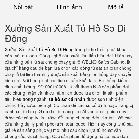
Nổi bật
Hình ảnh
Mô tả
Xưởng Sản Xuất Tủ Hồ Sơ Di
Động
Xưởng Sản Xuất Tủ Hồ Sơ Di Động
trang bị hệ thống mã khoá
bảo mật an toàn. Công nghệ sản xuất tiên tiến hiện đại. Hiện nay
cửa hàng bán tủ sắt chống cháy giá rẻ WELKO Safes Cabinet là
địa chỉ hàng đầu để bạn lựa chọn các dòng tủ sắt an toàn chống
cháy tủ tài liệu thanh lý được sản xuất bằng hệ thống dây chuyền
hiện đại. Với hàng loạt các tiêu chuẩn khắt khe. Hệ thống kiểm
định chất lượng ISO 9001:2008. tủ sắt thanh lý là sản phẩm đạt
các chứng nhận và nhiều năm liền được lựa chọn là sản phẩm
tiêu biểu trong ngành.
tủ hồ sơ cá nhân
được sơn tĩnh điện
chống trầy xước bề mặt. Có chân đế cao su cố định hoặc trang bị
bánh xe di động. Giúp đặt dễ dàng. tủ sắt văn phòng hiện nay
được các công ty tin tưởng để trang bị trong đơn vị mình. Với các
cửa hàng đại lý phân phối trên toàn quốc. Hiện nay công ty tủ sắt
giá rẻ sẵn sàng phục vụ mọi nhu cầu chọn lựa tủ hồ sơ văn
phòng của khách hàng. Các sản phẩm tủ đựng hồ sơ màu đen