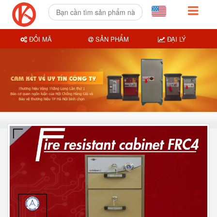
ĐỔI MÃ
SẢN PHẨM
ĐẠI LÝ