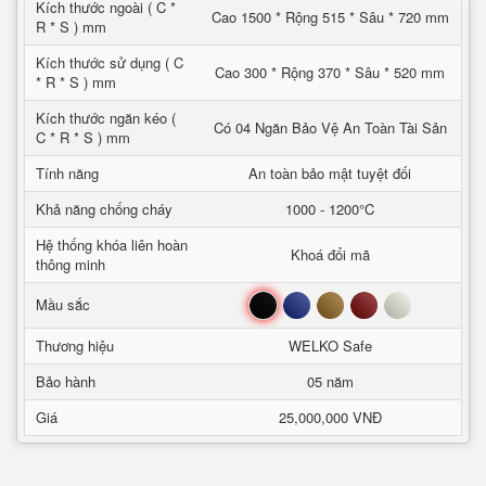
Kích thước ngoài ( C *
Cao 1500 * Rộng 515 * Sâu * 720 mm
R * S ) mm
Kích thước sử dụng ( C
Cao 300 * Rộng 370 * Sâu * 520 mm
* R * S ) mm
Kích thước ngăn kéo (
Có 04 Ngăn Bảo Vệ An Toàn Tài Sản
C * R * S ) mm
Tính năng
An toàn bảo mật tuyệt đối
Khả năng chống cháy
1000 - 1200°C
Hệ thống khóa liên hoàn
Khoá đổi mã
thông minh
Đen
Xanh
Nâu
Đỏ
Trắng
Mầu sắc
Thương hiệu
WELKO Safe
Bảo hành
05 năm
Giá
25,000,000 VNĐ