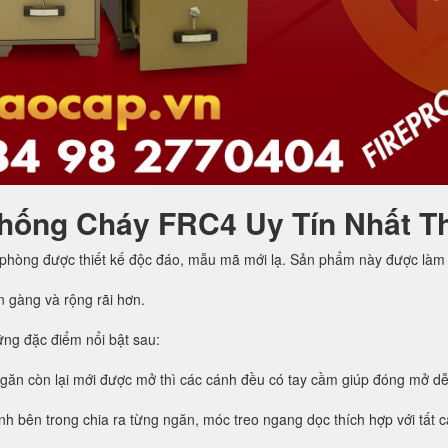
hống Cháy FRC4 Uy Tín Nhất T
 phòng được thiết kế độc đáo, mẫu mã mới lạ. Sản phẩm này được làm 
n gàng và rộng rãi hơn.
ng đặc điểm nổi bật sau:
ngăn còn lại mới được mở thì các cánh đều có tay cầm giúp đóng mở d
h bên trong chia ra từng ngăn, móc treo ngang dọc thích hợp với tất cả 