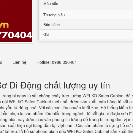
Mầu sắc
Thương hiệu
Bảo hành
Giá
eo
Liên hệ
Hotline: 0986 330404
 Di Động chất lượng uy tín
n
trang bị ngay tủ sắt chống cháy treo tường WELKO Safes Cabinet đẻ đả
 nội WELKO Safes Cabinet mới nhất được sản xuất. cửa hàng tủ sắt cao
uyền tự động hoá. Với các các tiêu chuẩn khắt khe. Hệ thống kiểm tra 
bầu chọn là sản phẩm tiêu biểu trong ngành. tủ sắt giá rẻ được sơn tĩ
phòng hiện nay được các văn phòng tin tưởng để trang bị trong đơn vị m
hệ sản xuất hiện đại hàng đầu tại việt nam. Các sản phẩm tủ đựng hồ s
sơ tài liệu. tủ hồ sơ phòng giám đốc WELKO Safes Cabinet sản xuất the