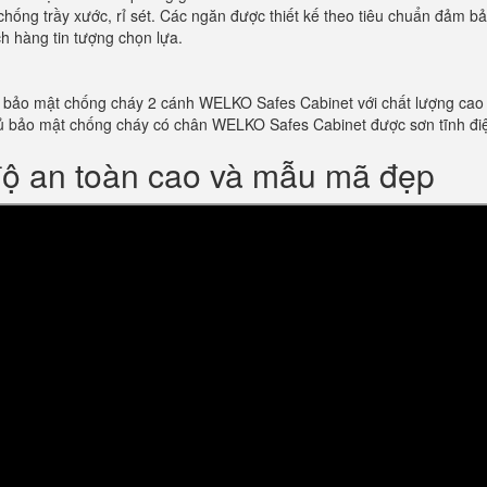
chống trầy xước, rỉ sét. Các ngăn được thiết kế theo tiêu chuẩn đảm b
 hàng tin tượng chọn lựa.
bảo mật chống cháy 2 cánh WELKO Safes Cabinet với chất lượng cao và 
m tủ bảo mật chống cháy có chân WELKO Safes Cabinet được sơn tĩnh 
độ an toàn cao và mẫu mã đẹp