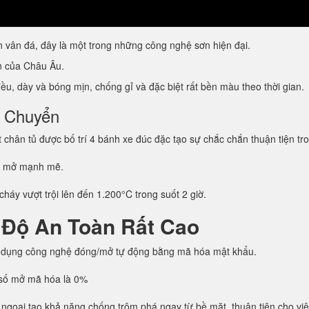
vân đá, đây là một trong những công nghệ sơn hiện đại.
ẩn của Châu Âu.
u, dày và bóng mịn, chống gỉ và đặc biệt rất bền màu theo thời gian.
i Chuyển
hân tủ được bố trí 4 bánh xe đúc đặc tạo sự chắc chắn thuận tiện tro
g mở mạnh mẽ.
háy vượt trội lên đến 1.200°C trong suốt 2 giờ.
 Độ An Toàn Rất Cao
 dụng công nghệ đóng/mở tự động bằng mã hóa mật khẩu.
h số mở mã hóa là 0%
 ngoại tạo khả năng chống trộm phá ngay từ bề mặt, thuận tiện cho vi