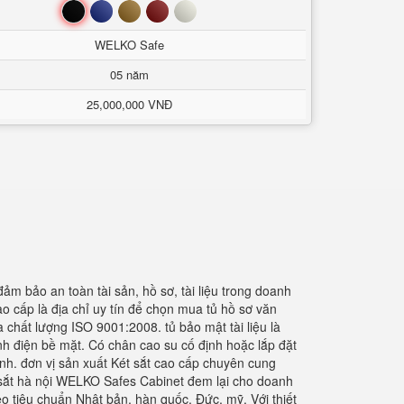
Đen
Xanh
Nâu
Đỏ
Trắng
WELKO Safe
05 năm
25,000,000 VNĐ
m bảo an toàn tài sản, hồ sơ, tài liệu trong doanh
 cấp là địa chỉ uy tín để chọn mua tủ hồ sơ văn
chất lượng ISO 9001:2008. tủ bảo mật tài liệu là
nh điện bề mặt. Có chân cao su cố định hoặc lắp đặt
ình. đơn vị sản xuất Két sắt cao cấp chuyên cung
ơ sắt hà nội WELKO Safes Cabinet đem lại cho doanh
o tiêu chuẩn Nhật bản, hàn quốc, Đức, mỹ. Với thiết