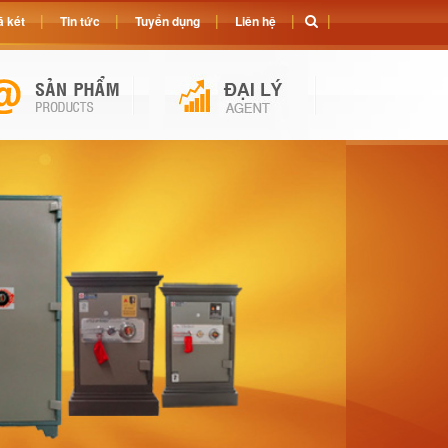
 két
Tin tức
Tuyển dụng
Liên hệ