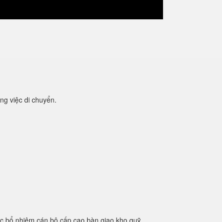
ng việc di chuyển.
ệc bổ nhiệm cán bộ cấp cao bàn giao kho quỹ.