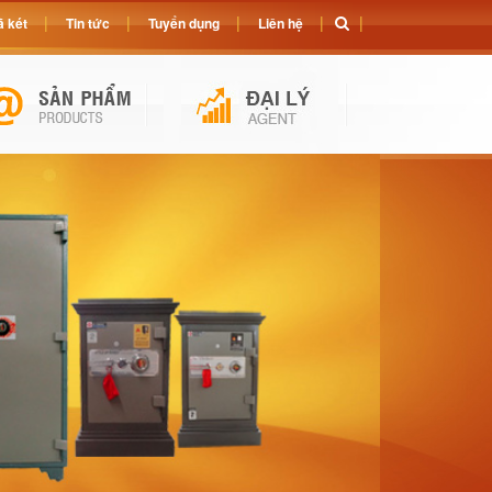
 két
Tin tức
Tuyển dụng
Liên hệ