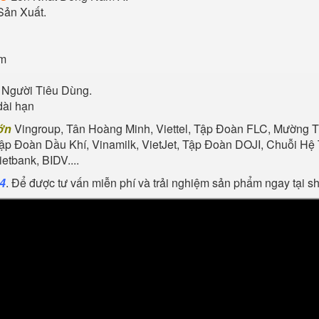
Sản Xuất.
ẩm
 Người Tiêu Dùng.
dài hạn
ớn
Vingroup, Tân Hoàng Minh, Viettel, Tập Đoàn FLC, Mường Th
Tập Đoàn Dầu Khí, Vinamilk, VietJet, Tập Đoàn DOJI, Chuỗi 
tbank, BIDV....
24
. Để được tư vấn miễn phí và trải nghiệm sản phẩm ngay tại 