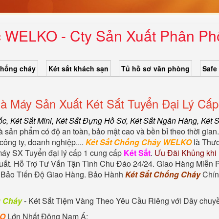
c WELKO - Cty Sản Xuất Phân Phố
chống cháy
Két sắt khách sạn
Tủ hồ sơ văn phòng
Safe
à Máy Sản Xuất Két Sắt Tuyển Đại Lý Cấp
ốc
, Két Sắt Mini,
Két Sắt Đựng Hồ Sơ
,
Két Sắt Ngân Hàng
,
Két 
à sản phẩm có độ an toàn, bảo mật cao và bền bỉ theo thời gian
công ty, doanh nghiệp....
Két Sắt Chống Cháy WELKO
là Thươ
 máy SX Tuyển đại lý cấp 1 cung cấp
Két Sắt
.
Ưu Đãi Khủng khi
t. Hỗ Trợ Tư Vấn Tận Tình Chu Đáo 24/24. Giao Hàng Miễn P
m Bảo Tiến Độ Giao Hàng. Bảo Hành
Két Sắt Chống Cháy
Chín
g Cháy
-
Két Sắt Tiệm Vàng
Theo Yêu Cầu Riêng với Dây chuyền 
KO
Lớn Nhất Đông Nam Á: