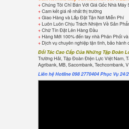
+
Chúng Tôi Chỉ Bán Với Giá Gốc Nhà Máy 
+
Cam kết giá rẻ nhất thị trường
+
Giao Hàng và Lắp Đặt Tận Nơi Miễn Phí
+
Luôn Luôn Chịu Trách Nhiệm Về Sản Ph
+
Chữ Tín Đặt Lên Hàng Đầu
+
Hàng Mới 100% đến tay nhà Phân Phối và
+
Dịch vụ chuyên nghiệp tận tình, bảo hành 
Đối Tác Cao Cấp Của Những Tập Đoàn L
Trường Hải, Tập Đoàn Điện Lực Việt Nam, 
Agribank, MB, Sacombank, Techcombank, Vie
Liên hệ Hotline 098 2770404 Phục Vụ 24/