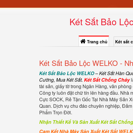
Két Sắt Bảo Lộ
Trang chủ
Két sắt 
Két Sắt Bảo Lộc WELKO - Nh
Két Sắt Bảo Lộc WELKO
–
Két Sắt Hàn Qu
Cường
,
Mua Két Sắt
.
Két Sắt Chống Cháy
l
tài sản, giấy tờ trong Ngân Hàng, văn phòng 
Công ty luôn đặt chữ tín lên hàng đầu. Nhà
Cực SOCK, Rẻ Tận Gốc Tại Nhà Máy Sản Xuấ
Quan. Dịch vụ chu đáo chuyên nghiệp, Đả
Phẩm Trọn Đời.
Nhận Thiết Kế Và Sản Xuất Két Sắt Chốn
Cam Kết Nhà Máy Sản Xuất Két Sắt WEL