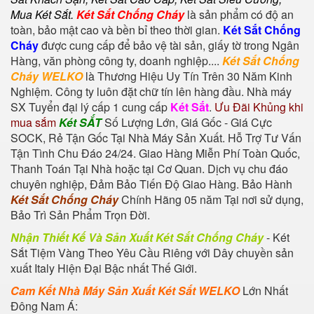
Mua Két Sắt
.
Két Sắt Chống Cháy
là sản phẩm có độ an
toàn, bảo mật cao và bền bỉ theo thời gian.
Két Sắt Chống
Cháy
được cung cấp để bảo vệ tài sản, giấy tờ trong Ngân
Hàng, văn phòng công ty, doanh nghiệp....
Két Sắt Chống
Cháy WELKO
là Thương Hiệu Uy Tín Trên 30 Năm Kinh
Nghiệm. Công ty luôn đặt chữ tín lên hàng đầu. Nhà máy
SX Tuyển đại lý cấp 1 cung cấp
Két Sắt
.
Ưu Đãi Khủng khi
mua sắm
Két SẮT
Số Lượng Lớn, Giá Gốc - Giá Cực
SOCK, Rẻ Tận Gốc Tại Nhà Máy Sản Xuất. Hỗ Trợ Tư Vấn
Tận Tình Chu Đáo 24/24. Giao Hàng Miễn Phí Toàn Quốc,
Thanh Toán Tại Nhà hoặc tại Cơ Quan. Dịch vụ chu đáo
chuyên nghiệp, Đảm Bảo Tiến Độ Giao Hàng. Bảo Hành
Két Sắt Chống Cháy
Chính Hãng 05 năm Tại nơi sử dụng,
Bảo Trì Sản Phẩm Trọn Đời.
Nhận Thiết Kế Và Sản Xuất Két Sắt Chống Cháy
-
Két
Sắt Tiệm Vàng
Theo Yêu Cầu Riêng với Dây chuyền sản
xuất Italy Hiện Đại Bậc nhất Thế Giới.
Cam Kết Nhà Máy Sản Xuất Két Sắt WELKO
Lớn Nhất
Đông Nam Á: