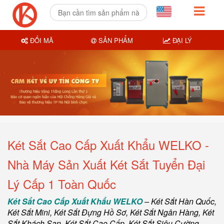
ĐỔI MÃ
SẢN PHẨM
ĐẠI LÝ
Két Sắt Cao Cấp Xuất Khẩu WELKO -
Nhà Máy Sản Xuất Két Sắt Tuyển Đại
Lý Cấp 1 Toàn Quốc
Két Sắt Cao Cấp Xuất Khẩu WELKO
–
Két Sắt Hàn Quốc
,
Két Sắt Mini,
Két Sắt Đựng Hồ Sơ
,
Két Sắt Ngân Hàng
,
Két
Sắt Khách Sạn
,
Két Sắt Cao Cấp
,
Két Sắt Siêu Cường
,