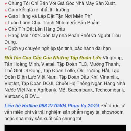
+
Chúng Tôi Chỉ Bán Với Giá Gốc Nhà Máy Sản Xuất.
+
Cam kết giá rẻ nhất thị trường
+
Giao Hàng và Lắp Đặt Tận Nơi Miễn Phí
+
Luôn Luôn Chịu Trách Nhiệm Về Sản Phẩm
+
Chữ Tín Đặt Lên Hàng Đầu
+
Hàng Mới 100% đến tay nhà Phân Phối và Người Tiêu
Dùng.
+
Dịch vụ chuyên nghiệp tận tình, bảo hành dài hạn
Đối Tác Cao Cấp Của Những Tập Đoàn Lớn
Vingroup,
Tân Hoàng Minh, Viettel, Tập Đoàn FLC, Mường Thanh,
Thế Giới Di Động, Tập Đoàn Lotte, Ôtô Trường Hải, Tập
Đoàn Điện Lực Việt Nam, Tập Đoàn Dầu Khí, Vinamilk,
VietJet, Tập Đoàn DOJI, Chuỗi Hệ Thống Ngân Hàng Nhà
Nước Việt Nam Agribank, MB, Sacombank, Techcombank,
Vietbank, BIDV....
Liên hệ Hotline 098 2770404 Phục Vụ 24/24
. Để được tư
vấn miễn phí và trải nghiệm sản phẩm ngay tại showroom
hoặc nhà máy sản xuất của chúng tôi.