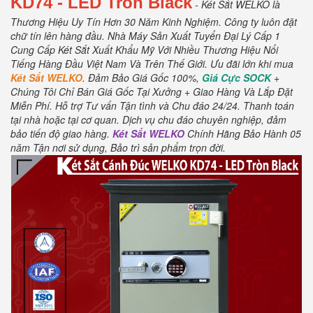
KD74
- LED Tròn Black
- Két Sắt WELKO là
Thương Hiệu Uy Tín Hơn 30 Năm Kinh Nghiệm.
Công ty luôn đặt
chữ tín lên hàng đầu.
Nhà Máy Sản Xuất Tuyển Đại Lý Cấp 1
Cung Cấp Két Sắt Xuất Khẩu Mỹ Với Nhiều Thương Hiệu Nổi
Tiếng Hàng Đầu Việt Nam Và Trên Thế Giới.
Ưu đãi lớn khi mua
Két Sắt WELKO
.
Đảm Bảo Giá Gốc 100%,
Giá Cực SOCK
+
Chúng Tôi Chỉ Bán Giá Gốc Tại Xưởng + Giao Hàng Và Lắp Đặt
Miễn Phí
.
Hỗ trợ Tư vấn Tận tình và Chu đáo 24/24.
Thanh toán
tại nhà hoặc tại cơ quan.
Dịch vụ chu đáo chuyên nghiệp, đảm
bảo tiến độ giao hàng.
Két Sắt WELKO
Chính Hãng Bảo Hành 05
năm Tận nơi sử dụng, Bảo trì sản phẩm trọn đời
.