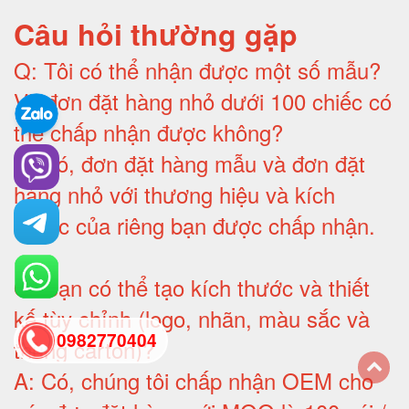
Câu hỏi thường gặp
Q:
Tôi có thể nhận được một số mẫu?
Và đơn đặt hàng nhỏ dưới 100 chiếc có
thể chấp nhận được không?
A:
Có, đơn đặt hàng mẫu và đơn đặt
hàng nhỏ với thương hiệu và kích
thước của riêng bạn được chấp nhận
.
Q:
Bạn có thể tạo kích thước và thiết
kế tùy chỉnh (logo, nhãn, màu sắc và
0982770404
thùng carton)
?
A:
Có, chúng tôi chấp nhận OEM cho
back