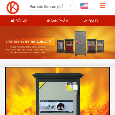
ĐỔI MÃ
SẢN PHẨM
ĐẠI LÝ