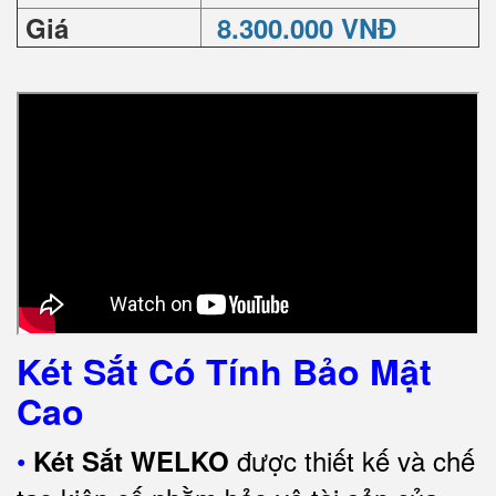
Giá
8.300.000 VNĐ
Két Sắt Có Tính Bảo Mật
Cao
•
được thiết kế và chế
Két Sắt WELKO