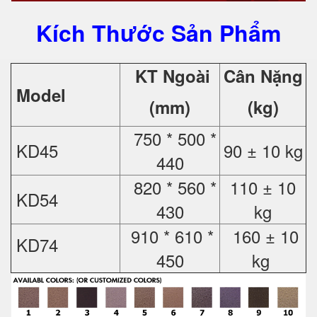
Kích Thước Sản Phẩm
KT Ngoài
Cân Nặng
Model
(mm)
(kg)
750 * 500 *
KD45
90 ± 10 kg
440
820 * 560 *
110 ± 10
KD54
430
kg
910 * 610 *
160 ± 10
KD74
450
kg