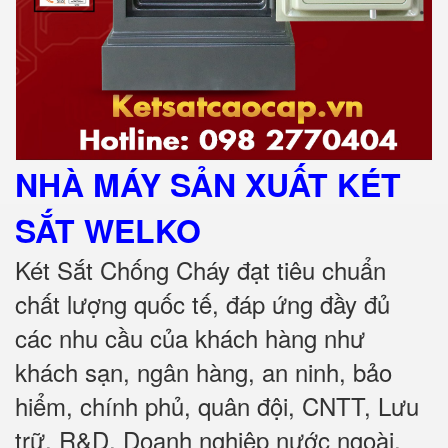
NHÀ MÁY SẢN XUẤT KÉT
SẮT
WELKO
Két Sắt Chống Cháy đạt tiêu chuẩn
chất lượng quốc tế, đáp ứng đầy đủ
các nhu cầu của khách hàng như
khách sạn, ngân hàng, an ninh, bảo
hiểm, chính phủ, quân đội, CNTT, Lưu
trữ, R&D, Doanh nghiệp nước ngoài,