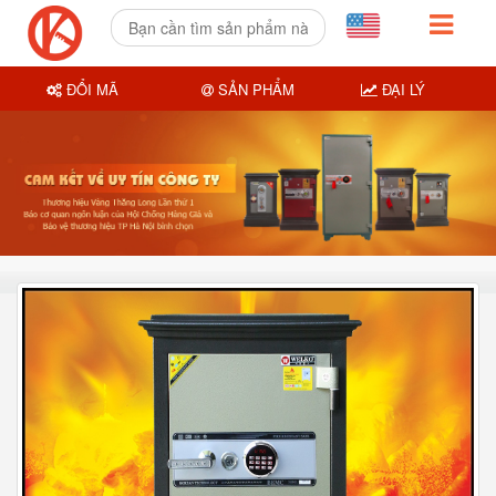
ĐỔI MÃ
SẢN PHẨM
ĐẠI LÝ