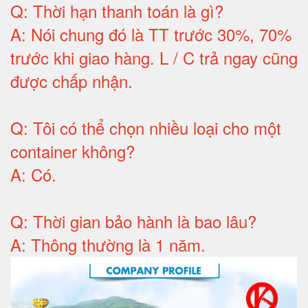
Q:
Thời hạn thanh toán là gì
?
A:
Nói chung đó là TT trước 30%, 70%
trước khi giao hàng.
L / C trả ngay cũng
được chấp nhận
.
Q:
Tôi có thể chọn nhiều loại cho một
container không
?
A:
Có
.
Q: T
hời gian bảo hành
là bao lâu?
A: Thông thường là 1 năm.