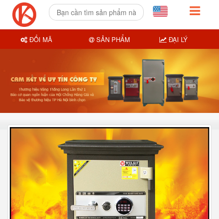
ĐỔI MÃ
SẢN PHẨM
ĐẠI LÝ