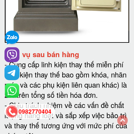
Dịch vụ sau bán hàng
-
Cung cấp linh kiện thay thế miễn phí
(linh kiện thay thế bao gồm khóa, nhãn
mác và các phụ kiện liên quan khác) là
2% trên tổng số tiền hóa đơn
.
-
Chịu trách nhiệm về các vấn đề chất
0982770404
lượng hàng loạt và sắp xếp việc bảo trì
và thay thế tương ứng với mức phí của
back