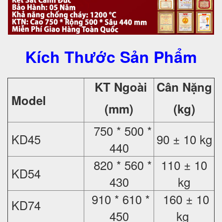
Kích Thước Sản Phẩm
KT Ngoài
Cân Nặng
Model
(mm)
(kg)
750 * 500 *
KD45
90 ± 10 kg
440
820 * 560 *
110 ± 10
KD54
430
kg
910 * 610 *
160 ± 10
KD74
450
kg