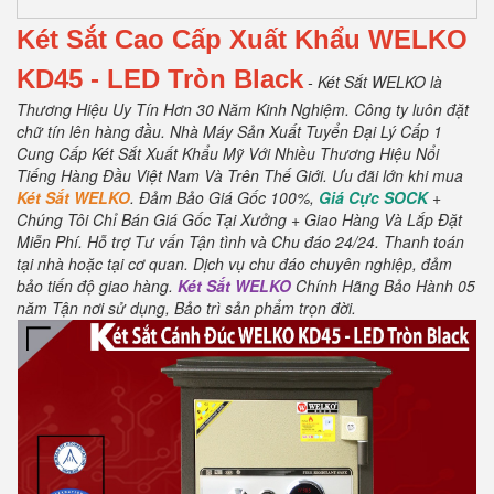
Két Sắt Cao Cấp Xuất Khẩu WELKO
KD45
- LED Tròn Black
- Két Sắt WELKO là
Thương Hiệu Uy Tín Hơn 30 Năm Kinh Nghiệm.
Công ty luôn đặt
chữ tín lên hàng đầu.
Nhà Máy Sản Xuất Tuyển Đại Lý Cấp 1
Cung Cấp Két Sắt Xuất Khẩu Mỹ Với Nhiều Thương Hiệu Nổi
Tiếng Hàng Đầu Việt Nam Và Trên Thế Giới.
Ưu đãi lớn khi mua
Két Sắt WELKO
.
Đảm Bảo Giá Gốc 100%,
Giá Cực SOCK
+
Chúng Tôi Chỉ Bán Giá Gốc Tại Xưởng + Giao Hàng Và Lắp Đặt
Miễn Phí
.
Hỗ trợ Tư vấn Tận tình và Chu đáo 24/24.
Thanh toán
tại nhà hoặc tại cơ quan.
Dịch vụ chu đáo chuyên nghiệp, đảm
bảo tiến độ giao hàng.
Két Sắt WELKO
Chính Hãng Bảo Hành 05
năm Tận nơi sử dụng, Bảo trì sản phẩm trọn đời
.