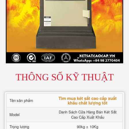
THÔNG SỐ KỸ THUẬT
Tìm mua két sắt cao cấp xuất
Tên sản phẩm
khẩu chất lượng tốt
Danh Sách Cửa Hàng Bán Két Sắt
Model
Cao Cấp Xuất Khẩu
Trọng lượng
90kg ± 10Kg