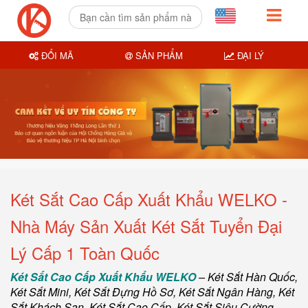
ĐỔI MÃ
SẢN PHẨM
ĐẠI LÝ
Két Sắt Cao Cấp Xuất Khẩu WELKO -
Nhà Máy Sản Xuất Két Sắt Tuyển Đại
Lý Cấp 1 Toàn Quốc
Két Sắt Cao Cấp Xuất Khẩu WELKO
–
Két Sắt Hàn Quốc
,
Két Sắt Mini,
Két Sắt Đựng Hồ Sơ
,
Két Sắt Ngân Hàng
,
Két
Sắt Khách Sạn
,
Két Sắt Cao Cấp
,
Két Sắt Siêu Cường
,