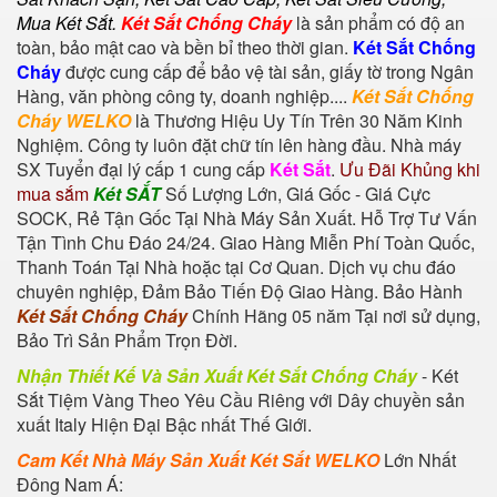
Mua Két Sắt
.
Két Sắt Chống Cháy
là sản phẩm có độ an
toàn, bảo mật cao và bền bỉ theo thời gian.
Két Sắt Chống
Cháy
được cung cấp để bảo vệ tài sản, giấy tờ trong Ngân
Hàng, văn phòng công ty, doanh nghiệp....
Két Sắt Chống
Cháy WELKO
là Thương Hiệu Uy Tín Trên 30 Năm Kinh
Nghiệm. Công ty luôn đặt chữ tín lên hàng đầu. Nhà máy
SX Tuyển đại lý cấp 1 cung cấp
Két Sắt
.
Ưu Đãi Khủng khi
mua sắm
Két SẮT
Số Lượng Lớn, Giá Gốc - Giá Cực
SOCK, Rẻ Tận Gốc Tại Nhà Máy Sản Xuất. Hỗ Trợ Tư Vấn
Tận Tình Chu Đáo 24/24. Giao Hàng Miễn Phí Toàn Quốc,
Thanh Toán Tại Nhà hoặc tại Cơ Quan. Dịch vụ chu đáo
chuyên nghiệp, Đảm Bảo Tiến Độ Giao Hàng. Bảo Hành
Két Sắt Chống Cháy
Chính Hãng 05 năm Tại nơi sử dụng,
Bảo Trì Sản Phẩm Trọn Đời.
Nhận Thiết Kế Và Sản Xuất Két Sắt Chống Cháy
-
Két
Sắt Tiệm Vàng
Theo Yêu Cầu Riêng với Dây chuyền sản
xuất Italy Hiện Đại Bậc nhất Thế Giới.
Cam Kết Nhà Máy Sản Xuất Két Sắt WELKO
Lớn Nhất
Đông Nam Á: