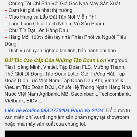
+
Chúng Tôi Chỉ Bán Với Giá Gốc Nhà Máy Sản Xuất.
+
Cam kết giá rẻ nhất thị trường
+
Giao Hàng và Lắp Đặt Tận Nơi Miễn Phí
+
Luôn Luôn Chịu Trách Nhiệm Về Sản Phẩm
+
Chữ Tín Đặt Lên Hàng Đầu
+
Hàng Mới 100% đến tay nhà Phân Phối và Người Tiêu
Dùng.
+
Dịch vụ chuyên nghiệp tận tình, bảo hành dài hạn
Đối Tác Cao Cấp Của Những Tập Đoàn Lớn
Vingroup,
Tân Hoàng Minh, Viettel, Tập Đoàn FLC, Mường Thanh,
Thế Giới Di Động, Tập Đoàn Lotte, Ôtô Trường Hải, Tập
Đoàn Điện Lực Việt Nam, Tập Đoàn Dầu Khí, Vinamilk,
VietJet, Tập Đoàn DOJI, Chuỗi Hệ Thống Ngân Hàng Nhà
Nước Việt Nam Agribank, MB, Sacombank, Techcombank,
Vietbank, BIDV....
Liên hệ Hotline 098 2770404 Phục Vụ 24/24
. Để được tư
vấn miễn phí và trải nghiệm sản phẩm ngay tại showroom
hoặc nhà máy sản xuất của chúng tôi.