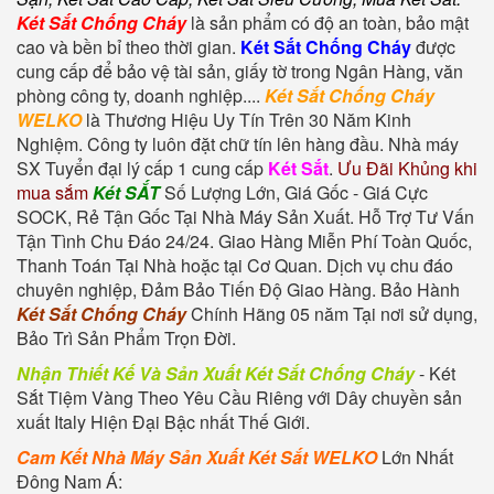
Két Sắt Chống Cháy
là sản phẩm có độ an toàn, bảo mật
cao và bền bỉ theo thời gian.
Két Sắt Chống Cháy
được
cung cấp để bảo vệ tài sản, giấy tờ trong Ngân Hàng, văn
phòng công ty, doanh nghiệp....
Két Sắt Chống Cháy
WELKO
là Thương Hiệu Uy Tín Trên 30 Năm Kinh
Nghiệm. Công ty luôn đặt chữ tín lên hàng đầu. Nhà máy
SX Tuyển đại lý cấp 1 cung cấp
Két Sắt
.
Ưu Đãi Khủng khi
mua sắm
Két SẮT
Số Lượng Lớn, Giá Gốc - Giá Cực
SOCK, Rẻ Tận Gốc Tại Nhà Máy Sản Xuất. Hỗ Trợ Tư Vấn
Tận Tình Chu Đáo 24/24. Giao Hàng Miễn Phí Toàn Quốc,
Thanh Toán Tại Nhà hoặc tại Cơ Quan. Dịch vụ chu đáo
chuyên nghiệp, Đảm Bảo Tiến Độ Giao Hàng. Bảo Hành
Két Sắt Chống Cháy
Chính Hãng 05 năm Tại nơi sử dụng,
Bảo Trì Sản Phẩm Trọn Đời.
Nhận Thiết Kế Và Sản Xuất Két Sắt Chống Cháy
-
Két
Sắt Tiệm Vàng
Theo Yêu Cầu Riêng với Dây chuyền sản
xuất Italy Hiện Đại Bậc nhất Thế Giới.
Cam Kết Nhà Máy Sản Xuất Két Sắt WELKO
Lớn Nhất
Đông Nam Á: