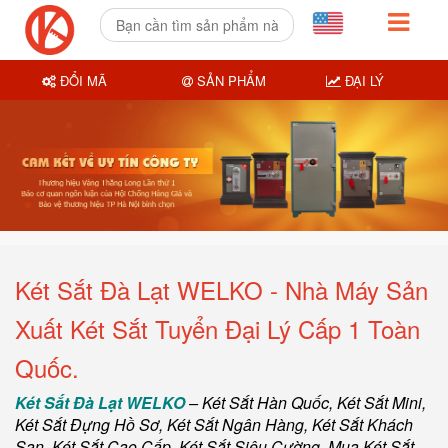
ĐỔI MÃ
SẢN PHẨM
ĐẠI LÝ
Két Sắt Đà Lạt WELKO - Nhà Máy Sản
Xuất Két Sắt Tuyển Đại Lý Cấp 1 Toàn
Quốc.
Két Sắt Đà Lạt WELKO
–
Két Sắt Hàn Quốc
, Két Sắt Mini,
Két Sắt Đựng Hồ Sơ
,
Két Sắt Ngân Hàng
,
Két Sắt Khách
Sạn
,
Két Sắt Cao Cấp
,
Két Sắt Siêu Cường
,
Mua Két Sắt
.