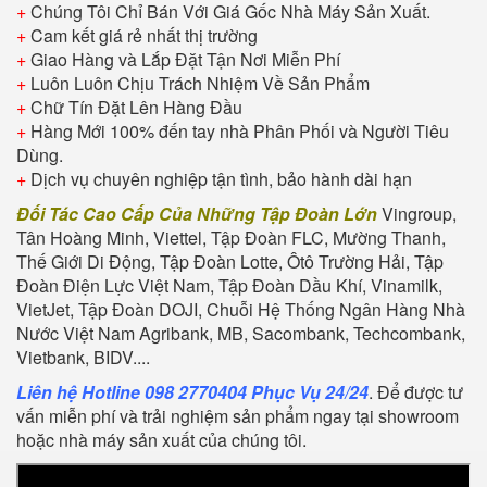
+
Chúng Tôi Chỉ Bán Với Giá Gốc Nhà Máy Sản Xuất.
+
Cam kết giá rẻ nhất thị trường
+
Giao Hàng và Lắp Đặt Tận Nơi Miễn Phí
+
Luôn Luôn Chịu Trách Nhiệm Về Sản Phẩm
+
Chữ Tín Đặt Lên Hàng Đầu
+
Hàng Mới 100% đến tay nhà Phân Phối và Người Tiêu
Dùng.
+
Dịch vụ chuyên nghiệp tận tình, bảo hành dài hạn
Đối Tác Cao Cấp Của Những Tập Đoàn Lớn
Vingroup,
Tân Hoàng Minh, Viettel, Tập Đoàn FLC, Mường Thanh,
Thế Giới Di Động, Tập Đoàn Lotte, Ôtô Trường Hải, Tập
Đoàn Điện Lực Việt Nam, Tập Đoàn Dầu Khí, Vinamilk,
VietJet, Tập Đoàn DOJI, Chuỗi Hệ Thống Ngân Hàng Nhà
Nước Việt Nam Agribank, MB, Sacombank, Techcombank,
Vietbank, BIDV....
Liên hệ Hotline 098 2770404 Phục Vụ 24/24
. Để được tư
vấn miễn phí và trải nghiệm sản phẩm ngay tại showroom
hoặc nhà máy sản xuất của chúng tôi.