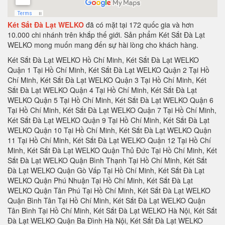
Két Sắt Đà Lạt WELKO
đã có mặt tại 172 quốc gia và hơn
10.000 chi nhánh trên khắp thế giới. Sản phẩm Két Sắt Đà Lạt
WELKO mong muốn mang đến sự hài lòng cho khách hàng.
Két Sắt Đà Lạt WELKO Hồ Chí Minh, Két Sắt Đà Lạt WELKO Quận 1 Tại Hồ Chí Minh, Két Sắt Đà Lạt WELKO Quận 2 Tại Hồ Chí Minh, Két Sắt Đà Lạt WELKO Quận 3 Tại Hồ Chí Minh, Két Sắt Đà Lạt WELKO Quận 4 Tại Hồ Chí Minh, Két Sắt Đà Lạt WELKO Quận 5 Tại Hồ Chí Minh, Két Sắt Đà Lạt WELKO Quận 6 Tại Hồ Chí Minh, Két Sắt Đà Lạt WELKO Quận 7 Tại Hồ Chí Minh, Két Sắt Đà Lạt WELKO Quận 9 Tại Hồ Chí Minh, Két Sắt Đà Lạt WELKO Quận 10 Tại Hồ Chí Minh, Két Sắt Đà Lạt WELKO Quận 11 Tại Hồ Chí Minh, Két Sắt Đà Lạt WELKO Quận 12 Tại Hồ Chí Minh, Két Sắt Đà Lạt WELKO Quận Thủ Đức Tại Hồ Chí Minh, Két Sắt Đà Lạt WELKO Quận Bình Thạnh Tại Hồ Chí Minh, Két Sắt Đà Lạt WELKO Quận Gò Vấp Tại Hồ Chí Minh, Két Sắt Đà Lạt WELKO Quận Phú Nhuận Tại Hồ Chí Minh, Két Sắt Đà Lạt WELKO Quận Tân Phú Tại Hồ Chí Minh, Két Sắt Đà Lạt WELKO Quận Bình Tân Tại Hồ Chí Minh, Két Sắt Đà Lạt WELKO Quận Tân Bình Tại Hồ Chí Minh, Két Sắt Đà Lạt WELKO Hà Nội, Két Sắt Đà Lạt WELKO Quận Ba Đình Hà Nội, Két Sắt Đà Lạt WELKO Quận Hoàn Kiếm Hà Nội, Két Sắt Đà Lạt WELKO Quận Hai Bà Trưng Hà Nội, Két Sắt Đà Lạt WELKO Quận Hà Đông Hà Nội, Két Sắt Đà Lạt WELKO Quận Tây Hồ Hà Nội, Két Sắt Đà Lạt WELKO Quận Hà Đông Hà Nội, Két Sắt Đà Lạt WELKO Quận Thanh Xuân Hà Nội, Két Sắt Đà Lạt WELKO Quận Hoàng Mai Hà Nội, Két Sắt Đà Lạt WELKO Quận Hà Đông Hà Nội, Két Sắt Đà Lạt WELKO Huyện Thanh Trì Hà Nội, Két Sắt Đà Lạt WELKO Huyện Gia Lâm Hà Nội, Két Sắt Đà Lạt WELKO Huyện Đông Anh Hà Nội, Két Sắt Đà Lạt WELKO Huyện Sóc Sơn Hà Nội, Két Sắt Đà Lạt WELKO Quận Hà Đông Hà Nội, Két Sắt Đà Lạt WELKO Thị xã Sơn Tây Hà Nội, Két Sắt Đà Lạt WELKO Huyện Ba Vì Hà Nội, Két Sắt Đà Lạt WELKO Huyện Phúc Thọ Hà Nội, Két Sắt Đà Lạt WELKO Huyện Thạch Thất Hà Nội, Két Sắt Đà Lạt WELKO Huyện Quốc Oai Hà Nội, Két Sắt Đà Lạt WELKO Huyện Chương Mỹ Hà Nội, Két Sắt Đà Lạt WELKO Huyện Đan Phượng Hà Nội, Két Sắt Đà Lạt WELKO Huyện Hoài Đức Hà Nội, Két Sắt Đà Lạt WELKO Huyện Thanh Oai Hà Nội, Két Sắt Đà Lạt WELKO Huyện Mỹ Đức Hà Nội, Két Sắt Đà Lạt WELKO Huyện Ứng Hoà Hà Nội, Két Sắt Đà Lạt WELKO Huyện Thường Tín Hà Nội, Két Sắt Đà Lạt WELKO Huyện Phú Xuyên Hà Nội, Két Sắt Đà Lạt WELKO Huyện Mê Linh Hà Nội, Két Sắt Đà Lạt WELKO Quận Nam Từ Liên Hà Nội, Két Sắt Đà Lạt WELKO An Giang, Két Sắt Đà Lạt WELKO Thành phố Long Xuyên Tỉnh An Giang, Két Sắt Đà Lạt WELKO Thành phố Châu Đốc Tỉnh An Giang, Két Sắt Đà Lạt WELKO Huyện An Phú Tỉnh An Giang, Két Sắt Đà Lạt WELKO Thị xã Tân Châu, Két Sắt Đà Lạt WELKO Huyện Phú Tân, Két Sắt Đà Lạt WELKO Huyện Châu Phú, Két Sắt Đà Lạt WELKO Huyện Tịnh Biên, Két Sắt Đà Lạt WELKO Huyện Tri Tôn, Két Sắt Đà Lạt WELKO Huyện Châu Thành Tỉnh An Giang, Két Sắt Đà Lạt WELKO Huyện Chợ Mới Tỉnh An Giang, Két Sắt Đà Lạt WELKO Huyện Thoại Sơn Tỉnh An Giang, Két Sắt Đà Lạt WELKO Vũng Tàu, Két Sắt Đà Lạt WELKO Thành phố Vũng Tàu Tại Bà Rịa - Vũng Tàu, Két Sắt Đà Lạt WELKO Thành phố Bà Rịa Tại Bà Rịa - Vũng Tàu, Két Sắt Đà Lạt WELKO Huyện Châu Đức Tại Bà Rịa - Vũng Tàu, Két Sắt Đà Lạt WELKO Huyện Xuyên Mộc Tại Bà Rịa - Vũng Tàu, Két Sắt Đà Lạt WELKO Huyện Long Điền Tại Bà Rịa - Vũng Tàu, Két Sắt Đà Lạt WELKO Huyện Đất Đỏ Tại Bà Rịa - Vũng Tàu, Két Sắt Đà Lạt WELKO Huyện Tân Thành Tại Bà Rịa - Vũng Tàu, Tỉnh Bà Rịa - Vũng Tàu Tại Bà Rịa - Vũng Tàu, Két Sắt Đà Lạt WELKO Bạc Liêu, Két Sắt Đà Lạt WELKO Thành phố Bạc Liêu Tại Bạc Liêu, Két Sắt Đà Lạt WELKO Huyện Hồng Dân Tại Bạc Liêu, Két Sắt Đà Lạt WELKO Huyện Phước Long Tại Bạc Liêu, Két Sắt Đà Lạt WELKO Huyện Vĩnh Lợi Tại Bạc Liêu, Két Sắt Đà Lạt WELKO Thị xã Giá Rai Tại Bạc Liêu, Két Sắt Đà Lạt WELKO Huyện Đông Hải Tại Bạc Liêu, Két Sắt Đà Lạt WELKO Huyện Hoà Bình Tại Bạc Liêu, Két Sắt Đà Lạt WELKO Bắc Kạn, Két Sắt Đà Lạt WELKO Thành Phố Bắc Kạn, Két Sắt Đà Lạt WELKO Huyện Pác Nặm Tại Bắc Kạn, Két Sắt Đà Lạt WELKO Huyện Ba Bể Tại Bắc Kạn, Két Sắt Đà Lạt WELKO Huyện Ngân Sơn Tại Bắc Kạn, Két Sắt Đà Lạt WELKO Huyện Bạch Thông Tại Bắc Kạn, Két Sắt Đà Lạt WELKO Huyện Chợ Đồn Tại Bắc Kạn, Két Sắt Đà Lạt WELKO Huyện Chợ Mới Tại Bắc Kạn, Huyện Na Rì Tại Bắc Kạn, Két Sắt Đà Lạt WELKO Bắc Giang, Két Sắt Đà Lạt WELKO Thành phố Bắc Giang, Két Sắt Đà Lạt WELKO Huyện Yên Thế Tại Bắc Giang, Két Sắt Đà Lạt WELKO Huyện Tân Yên Tại Bắc Giang, Két Sắt Đà Lạt WELKO Huyện Lạng Giang Tại Bắc Giang, Két Sắt Đà Lạt WELKO Huyện Lục Nam Tại Bắc Giang, Két Sắt Đà Lạt WELKO Huyện Lục Ngạn Tại Bắc Giang, Két Sắt Đà Lạt WELKO Huyện Sơn Động Tại Bắc Giang, Két Sắt Đà Lạt WELKO Huyện Yên Dũng Tại Bắc Giang, Két Sắt Đà Lạt WELKO Huyện Việt Yên Tại Bắc Giang, Két Sắt Đà Lạt WELKO Huyện Hiệp Hòa Tại Bắc Giang, Két Sắt Đà Lạt WELKO Bắc Ninh, Két Sắt Đà Lạt WELKO Thành phố Bắc Ninh, Két Sắt Đà Lạt WELKO Huyện Yên Phong Tại Bắc Ninh, Két Sắt Đà Lạt WELKO Huyện Quế Võ Tại Bắc Ninh, Két Sắt Đà Lạt WELKO Huyện Tiên Du Tại Bắc Ninh, Két Sắt Đà Lạt WELKO Thị xã Từ Sơn Tại Bắc Ninh, Huyện Thuận Thành Tại Bắc Ninh, Két Sắt Đà Lạt WELKO Huyện Gia Bình Tại Bắc Ninh, Két Sắt Đà Lạt WELKO Huyện Lương Tài Tại Bắc Ninh, Két Sắt Đà Lạt WELKO Bến Tre, Két Sắt Đà Lạt WELKO Thành phố Bến Tre, Két Sắt Đà Lạt WELKO Huyện Châu Thành Tỉnh Bến Tre, Huyện Chợ Lách Tỉnh Bến Tre, Két Sắt Đà Lạt WELKO Huyện Mỏ Cày Nam Tỉnh Bến Tre, Két Sắt Đà Lạt WELKO Huyện Giồng Trôm Tỉnh Bến Tre, Két Sắt Đà Lạt WELKO Huyện Bình Đại Tỉnh Bến Tre, Két Sắt Đà Lạt WELKO Huyện Ba Tri Tỉnh Bến Tre, Két Sắt Đà Lạt WELKO Huyện Thạnh Phú Tỉnh Bến Tre, Két Sắt Đà Lạt WELKO Huyện Mỏ Cày Bắc Tỉnh Bến Tre, Két Sắt Đà Lạt WELKO Bình Dương, Két Sắt Đà Lạt WELKO Tại Thành phố Thủ Dầu Một Tỉnh Bình Dương, Két Sắt Đà Lạt WELKO Tại Huyện Bàu Bàng Tỉnh Bình Dương, Két Sắt Đà Lạt WELKO Tại Huyện Dầu Tiếng Tỉnh Bình Dương, Két Sắt Đà Lạt WELKO Tại Thị xã Bến Cát Tỉnh Bình Dương, Két Sắt Đà Lạt WELKO Tại Huyện Phú Giáo Tỉnh Bình Dương, Két Sắt Đà Lạt WELKO Tại Thị xã Tân Uyên Tỉnh Bình Dương, Két Sắt Đà Lạt WELKO Tại Thị xã Dĩ An Tỉnh Bình Dương, Két Sắt Đà Lạt WELKO Tại Thị xã Thuận An Tỉnh Bình Dương, Két Sắt Đà Lạt WELKO Tại Huyện Bắc Tân Uyên Tỉnh Bình Dương, Két Sắt Đà Lạt WELKO Bình Định, Két Sắt Đà Lạt WELKO Tại Thành phố Qui Nhơn Tỉnh Bình Định, Két Sắt Đà Lạt WELKO Tại Huyện An Lão Tỉnh Bình Định, Két Sắt Đà Lạt WELKO Tại Huyện Hoài Nhơn Tỉnh Bình Định, Két Sắt Đà Lạt WELKO Tại Huyện Hoài Ân Tỉnh Bình Định, Két Sắt Đà Lạt WELKO Tại Huyện Phù Mỹ Tỉnh Bình Định, Két Sắt Đà Lạt WELKO Tại Huyện Vĩnh Thạnh Tỉnh Bình Định, Két Sắt Đà Lạt WELKO Tại Huyện Tây Sơn Tỉnh Bình Định, Két Sắt Đà Lạt WELKO Tại Huyện Phù Cát Tỉnh Bình Định, Két Sắt Đà Lạt WELKO Tại Thị xã An Nhơn Tỉnh Bình Định, Két Sắt Đà Lạt WELKO Tại Huyện Tuy Phước Tỉnh Bình Định, Két Sắt Đà Lạt WELKO Tại Huyện Vân Canh Tỉnh Bình Định, Két Sắt Đà Lạt WELKO Bình Phước, Két Sắt Đà Lạt WELKO Tại Thị xã Phước Long Tỉnh Bình Phước, Két Sắt Đà Lạt WELKO Tại Thị xã Đồng Xoài Tỉnh Bình Phước, Két Sắt Đà Lạt WELKO Tại Thị xã Bình Long Tỉnh Bình Phước, Két Sắt Đà Lạt WELKO Tại Huyện Bù Gia Mập Tỉnh Bình Phước, Két Sắt Đà Lạt WELKO Tại Huyện Lộc Ninh Tỉnh Bình Phước, Két Sắt Đà Lạt WELKO Tại Huyện Bù Đốp Tỉnh Bình Phước, Két Sắt Đà Lạt WELKO Tại Huyện Hớn Quản Tỉnh Bình Phước , Két Sắt Đà Lạt WELKO Tại Huyện Đồng Phú Tỉnh Bình Phước, Két Sắt Đà Lạt WELKO Tại Huyện Bù Đăng Tỉnh Bình Phước, Két Sắt Đà Lạt WELKO Tại Huyện Chơn Thành Tỉnh Bình Phước, ủ Hồ Sơ Chống Cháy Tại Huyện Phú Riềng Tỉnh Bình Phước, Két Sắt Đà Lạt WELKO Bình Thuận, Két Sắt Đà Lạt WELKO Tại Thành phố Phan Thiết Tỉnh Bình Thuận, Két Sắt Đà Lạt WELKO Tại Thị xã La Gi Tỉnh Bình Thuận, Két Sắt Đà Lạt WELKO Tại Huyện Tuy Phong Tỉnh Bình Thuận, Két Sắt Đà Lạt WELKO Tại Huyện Bắc Bình Tỉnh Bình Thuận, Két Sắt Đà Lạt WELKO Tại Huyện Hàm Thuận Bắc Tỉnh Bình Thuận, Két Sắt Đà Lạt WELKO Tại Huyện Hàm Thuận Nam Tỉnh Bình Thuận, Két Sắt Đà Lạt WELKO Tại Huyện Tánh Linh Tỉnh Bình Thuận, Két Sắt Đà Lạt WELKO Tại Huyện Đức Linh Tỉnh Bình Thuận, Két Sắt Đà Lạt WELKO Tại Huyện Hàm TânTỉnh Bình Thuận , Két Sắt Đà Lạt WELKO Tại Huyện Phú Quí Tỉnh Bình Thuận, Két Sắt Đà Lạt WELKO Cà Mau, Két Sắt Đà Lạt WELKO Tại Thành phố Cà Mau Tỉnh Càu Mau, Két Sắt Đà Lạt WELKO Tại Huyện U Minh Tỉnh Càu Mau, Két Sắt Đà Lạt WELKO Tại Huyện Thới Bình Tỉnh Càu Mau, Két Sắt Đà Lạt WELKO Tại Huyện Trần Văn Thời Tỉnh Càu Mau, Két Sắt Đà Lạt WELKO Tại Huyện Cái Nước Tỉnh Càu Mau, Két Sắt Đà Lạt WELKO Tại Huyện Đầm Dơi Tỉnh Càu Mau, Két Sắt Đà Lạt WELKO Tại Huyện Năm Căn Tỉnh Càu Mau, Két Sắt Đà Lạt WELKO Tại Huyện Phú Tân Tỉnh Càu Mau, Két Sắt Đà Lạt WELKO Tại Huyện Ngọc Hiển Tỉnh Càu Mau, Két Sắt Đà Lạt WELKO Cao Bằng, Két Sắt Đà Lạt WELKO Tại Thành phố Cao Bằng Tỉnh Cao Bằng, Két Sắt Đà Lạt WELKO Tại Huyện Bảo Lâm Tỉnh Cao Bằng, Két Sắt Đà Lạt WELKO Tại Huyện Bảo Lạc Tỉnh Cao Bằng, Két Sắt Đà Lạt WELKO Tại Huyện Thông Nông Tỉnh Cao Bằng, Két Sắt Đà Lạt WELKO Tại Huyện Hà Quảng Tỉnh Cao Bằng, Két Sắt Đà Lạt WELKO Tại Huyện Trà Lĩnh Tỉnh Cao Bằng, Két Sắt Đà Lạt WELKO Tại Huyện Trùng Khánh Tỉnh Cao Bằng, Két Sắt Đà Lạt WELKO Tại Huyện Hạ Lang Tỉnh Cao Bằng, Két Sắt Đà Lạt WELKO Tại Huyện Quảng Uyên Tỉnh Cao Bằng, Két Sắt Đà Lạt WELKO Tại Huyện Phục Hoà Tỉnh Cao Bằng, Két Sắt Đà Lạt WELKO Tại Huyện Hoà An Tỉnh Cao Bằng, Két Sắt Đà Lạt WELKO Tại Huyện Nguyên Bình Tỉnh Cao Bằng, Két Sắt Đà Lạt WELKO Tại Huyện Thạch An Tỉnh Cao Bằng, Két Sắt Đà Lạt WELKO Cần Thơ, Két Sắt Đà Lạt WELKO Tại Thành phố Cần Thơ Tỉnh Cần Thơ, Két Sắt Đà Lạt WELKO Tại Quận Ninh Kiều Tỉnh Cần Thơ, Két Sắt Đà Lạt WELKO Tại Quận Ô Môn Tỉnh Cần Thơ, Két Sắt Đà Lạt WELKO Tại Quận Bình Thuỷ Tỉnh Cần Thơ, Két Sắt Đà Lạt WELKO Tại Quận Cái Răng Tỉnh Cần Thơ, Két Sắt Đà Lạt WELKO Tại Quận Thốt Nốt Tỉnh Cần Thơ, Két Sắt Đà Lạt WELKO Tại Huyện Vĩnh Thạnh Tỉnh Cần Thơ, Két Sắt Đà Lạt WELKO Tại Huyện Cờ Đỏ Tỉnh Cần Thơ, Két Sắt Đà Lạt WELKO Tại Huyện Phong Điền Tỉnh Cần Thơ, Két Sắt Đà Lạt WELKO Tại Huyện Thới Lai Tỉnh Cần Thơ, Két Sắt Đà Lạt WELKO Đà Nẵng, Két Sắt Đà Lạt WELKO Tại Thành phố Đà Nẵng Tỉnh Đà Nẵng, Két Sắt Đà Lạt WELKO Tại Quận Liên Chiểu Tỉnh Đà Nẵng, Két Sắt Đà Lạt WELKO Tại Quận Thanh Khê Tỉnh Đà Nẵng, Két Sắt Đà Lạt WELKO Tại Quận Hải Châu Tỉnh Đà Nẵng, Két Sắt Đà Lạt WELKO Tại Qu