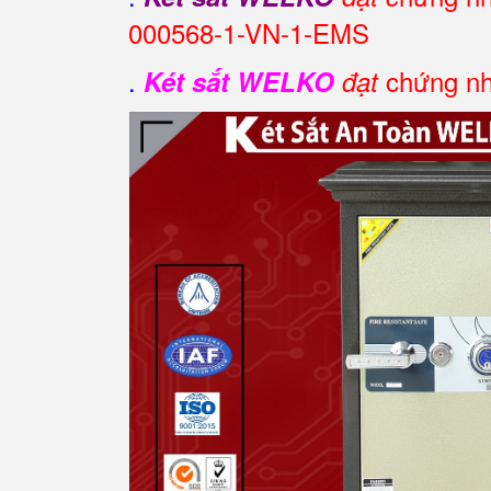
000568-1-VN-1-EMS
.
chứng nh
Két sắt WELKO
đạt