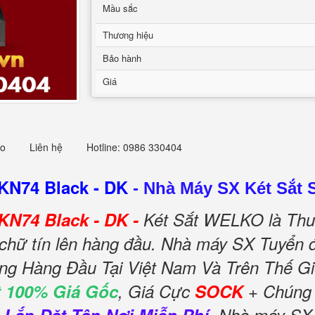
Mầu sắc
Thương hiệu
Bảo hành
Giá
eo
Liên hệ
Hotline: 0986 330404
KN74 Black - DK
-
Nhà Máy SX Két Sắt S
KN74 Black - DK -
Két Sắt WELKO là Thư
chữ tín lên hàng đầu. Nhà máy SX Tuyển đ
ếng Hàng Đầu Tại Việt Nam Và Trên Thế Gi
 100% Giá Gốc
, Giá Cực
SOCK
+ Chúng 