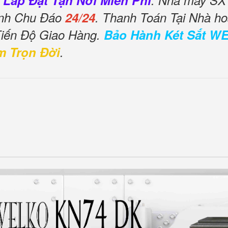
 Lắp Đặt Tận Nơi Miễn Phí
. Nhà máy SX 
ình Chu Đáo
24/24
. Thanh Toán Tại Nhà ho
Tiến Độ Giao Hàng.
Bảo Hành Két Sắt W
m Trọn Đời
.