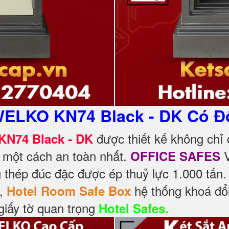
WELKO KN74 Black - DK Có Đ
được thiết kế không chỉ
KN74 Black - DK
 một cách an toàn nhất.
V
OFFICE SAFES
 thép đúc đặc được ép thuỷ lực 1.000 tấn
á,
hệ thống khoá đổ
Hotel Room Safe Box
giấy tờ quan trọng
Hotel Safes.