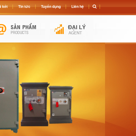
 két
Tin tức
Tuyển dụng
Liên hệ