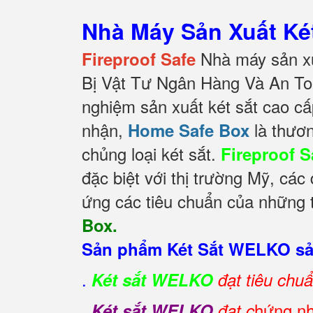
Nhà Máy Sản Xuất K
Nhà máy sản xu
Fireproof Safe
Bị Vật Tư Ngân Hàng Và An To
nghiệm sản xuất két sắt cao cấ
nhận,
là thươn
Home Safe Box
chủng loại két sắt.
Fireproof S
đặc biệt với thị trường Mỹ, các
ứng các tiêu chuẩn của những t
Box.
Sản phẩm Két Sắt WELKO sản
.
Két sắt WELKO
đạt tiêu chu
.
hứng nh
Két sắt WELKO
đạt c