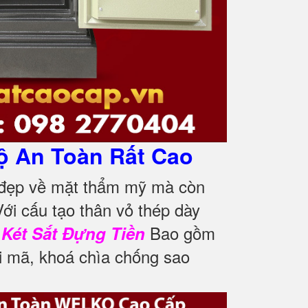
ộ An Toàn Rất Cao
 đẹp về mặt thẩm mỹ mà còn
ới cấu tạo thân vỏ thép dày
.
Bao gồm
Két Sắt Đựng Tiền
i mã, khoá chìa chống sao