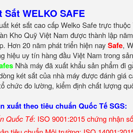
ét Sắt WELKO SAFE
ất két sắt cao cấp Welko Safe trực thuộc
àn Kho Quỹ Việt Nam được thành lập năm 
p. Hơn 20 năm phát triển hiện nay
, 
Safe
g hiệu uy tín hàng đầu Việt Nam trong sả
Nhà máy đã xuất khẩu sản phẩm đi gần
afes
 dòng két sắt của nhà máy được đánh giá ca
ổ chức đo lường, kiểm định chất lượng quố
 xuất theo tiêu chuẩn Quốc Tế SGS:
: ISO 9001:2015 chứng nhận s
ẩn Quốc Tế
ận tiêu chuẩn Môi trường: ISO 14001:2015 