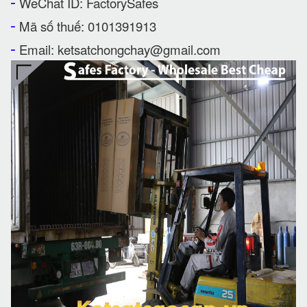
-
WeChat ID: FactorySafes
-
Mã số thuế: 0101391913
-
Email: ketsatchongchay@gmail.com