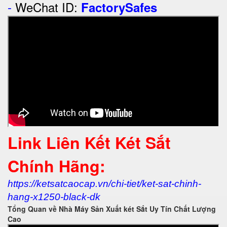
-
WeChat ID:
FactorySafes
Link Liên Kết Két Sắt
Chính Hãng:
https://ketsatcaocap.vn/chi-tiet/ket-sat-chinh-
hang-x1250-black-dk
Tổng Quan về Nhà Máy Sản Xuất két Sắt Uy Tín Chất Lượng
Cao