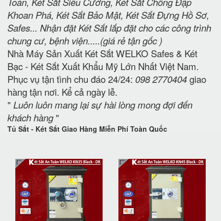
Toàn, Két Sắt Siêu Cường, Két Sắt Chống Đập
Khoan Phá, Két Sắt Bảo Mật, Két Sắt Đựng Hồ Sơ,
Safes... Nhận đặt Két Sắt lắp đặt cho các công trình
chung cư, bệnh viện.....(giá rẻ tận gốc )
Nhà Máy Sản Xuất Két Sắt WELKO Safes & Két
Bạc - Két Sắt Xuất Khẩu Mỹ Lớn Nhất Việt Nam.
Phục vụ tận tình chu đáo 24/24:
098 2770404
giao
hàng tận nơi. Kể cả ngày lễ.
"
Luôn luôn mang lại sự hài lòng mong đợi đến
khách hàng
"
Tủ Sắt - Két Sắt Giao Hàng Miễn Phí Toàn Quốc