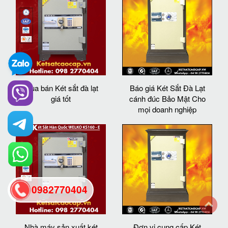
Mua bán Két sắt đà lạt
Báo giá Két Sắt Đà Lạt
giá tốt
cánh đúc Bảo Mật Cho
mọi doanh nghiệp
0982770404
back
Nhà máy sản xuất két
Đơn vị cung cấp Két