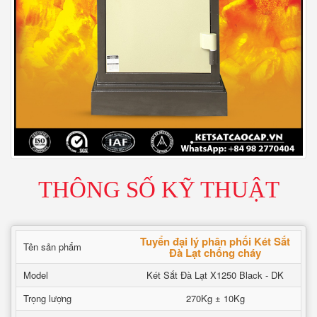
THÔNG SỐ KỸ THUẬT
Tuyển đại lý phân phối Két Sắt
Tên sản phẩm
Đà Lạt chống cháy
Model
Két Sắt Đà Lạt X1250 Black - DK
Trọng lượng
270Kg ± 10Kg