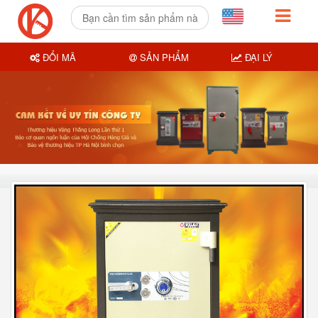
ĐỔI MÃ
SẢN PHẨM
ĐẠI LÝ