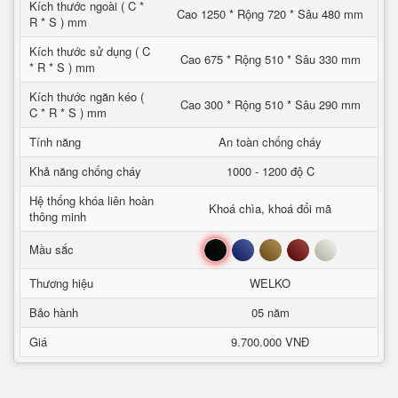
Kích thước ngoài ( C *
Cao 1250 * Rộng 720 * Sâu 480 mm
R * S ) mm
Kích thước sử dụng ( C
Cao 675 * Rộng 510 * Sâu 330 mm
* R * S ) mm
Kích thước ngăn kéo (
Cao 300 * Rộng 510 * Sâu 290 mm
C * R * S ) mm
Tính năng
An toàn chống cháy
Khả năng chống cháy
1000 - 1200 độ C
Hệ thống khóa liên hoàn
Khoá chìa, khoá đổi mã
thông minh
Đen
Xanh
Nâu
Đỏ
Trắng
Mầu sắc
Thương hiệu
WELKO
Bảo hành
05 năm
Giá
9.700.000 VNĐ