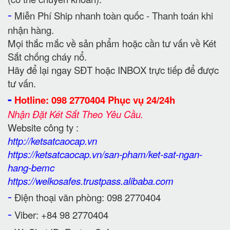
-
Miễn Phí Ship nhanh toàn quốc - Thanh toán khi
nhận hàng.
Mọi thắc mắc về sản phẩm hoặc cần tư vấn về Két
Sắt chống cháy nổ.
Hãy để lại ngay SĐT hoặc INBOX trực tiếp để được
tư vấn.
-
Hotline: 098 2770404 Phục vụ 24/24h
Nhận Đặt Két Sắt Theo Yêu Cầu.
Website công ty :
http://ketsatcaocap.vn
https://ketsatcaocap.vn/san-pham/ket-sat-ngan-
hang-bemc
https://welkosafes.trustpass.alibaba.com
-
Điện thoại văn phòng: 098 2770404
-
Viber: +84 98 2770404