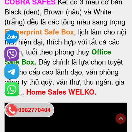
Két có 3 màu cơ bản
COBRA SAFES
Black (đen), Brown (nâu) và White
(trắng) đều là các tông màu sang trọng
, lịch lãm cho nội
Fingerprint Safe Box
thất hiện đại, thích hợp với tất cả các
mệnh, tuổi theo phong thuỷ
Office
Đây chính là lựa chọn tuyệt
Safe Box.
vời cho cấp cao lãnh đạo, văn phòng
công ty thủ quỹ, văn thư, thu ngân, gia
đình...
Home Safes WELKO.
0982770404
back