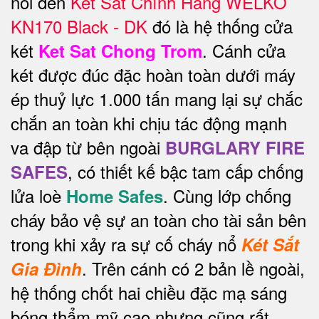
nói đến
Két Sắt Chính Hãng WELKO
KN170 Black - DK
đó là hệ thống cửa
két
. Cánh cửa
Ket Sat Chong Trom
két được đúc đặc hoàn toàn dưới máy
ép thuỷ lực 1.000 tấn mang lại sự chắc
chắn an toàn khi chịu tác động mạnh
va đập từ bên ngoài
BURGLARY FIRE
, có thiết kế bậc tam cấp chống
SAFES
lửa loè
. Cùng lớp chống
Home Safes
cháy bảo vệ sự an toàn cho tài sản bên
trong khi xảy ra sự cố cháy nổ
Két Sắt
.
Trên cánh có 2 bản lề ngoài,
Gia Đình
hệ thống chốt hai chiều đặc mạ sáng
bóng thẩm mỹ cao nhưng cũng rất