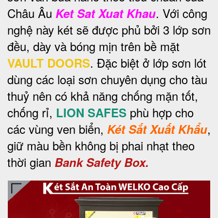
Châu Âu
. Với công
Ket Sat Xuat Khau
nghệ này két sẽ được phủ bởi 3 lớp sơn
đều, dày và bóng mịn trên bề mặt
. Đặc biệt ở lớp sơn lót
VAULT DOORS
dùng các loại sơn chuyên dụng cho tàu
thuỷ nên có khả năng chống mặn tốt,
chống rỉ,
phù hợp cho
LION SAFES
các vùng ven biển,
,
Két Sắt Xuất Khẩu
giữ màu bền không bị phai nhạt theo
thời gian
Bank Safety Box.