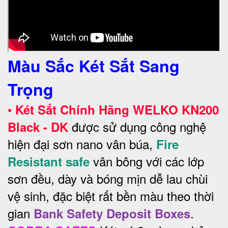
Màu Sắc Két Sắt Sang
Trọng
•
Két Sắt Chính Hãng WELKO KN200
được sử dụng công nghệ
Black - DK
hiện đại sơn nano vân búa,
Fire
vân bông với các lớp
Resistant safe
sơn đều, dày và bóng mịn dễ lau chùi
vệ sinh, đặc biệt rất bền màu theo thời
gian
.
Bank Safety Deposit Boxes