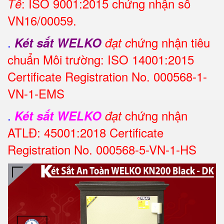
: ISO 9001:2015 chứng nhận số
Tế
VN16/00059.
.
hứng nhận tiêu
Két sắt WELKO
đạt c
chuẩn Môi trường: ISO 14001:2015
Certificate Registration No. 000568-1-
VN-1-EMS
.
chứng nhận
Két sắt WELKO
đạt
ATLĐ: 45001:2018 Certificate
Registration No. 000568-5-VN-1-HS