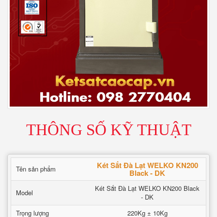
THÔNG SỐ KỸ THUẬT
Két Sắt Đà Lạt WELKO KN200
Tên sản phẩm
Black - DK
Két Sắt Đà Lạt WELKO KN200 Black
Model
- DK
Trọng lượng
220Kg ± 10Kg