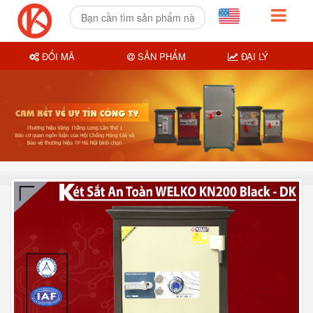
ĐỔI MÃ
SẢN PHẨM
ĐẠI LÝ