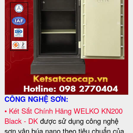
CÔNG NGHỆ SƠN:
•
Két Sắt Chính Hãng WELKO KN200
Black - DK
được sử dụng công nghệ
sơn vân búa nano theo tiêu chuẩn của