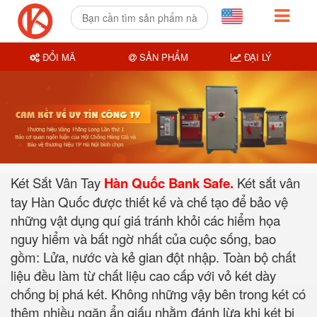
ĐỔI MÃ
SẢN PHẨM
ĐẠI LÝ
Két Sắt Vân Tay
Hàn Quốc Bank Safe.
Két sắt vân
tay Hàn Quốc được thiết kế và chế tạo để bảo vệ
những vật dụng quí giá tránh khỏi các hiểm họa
nguy hiểm và bất ngờ nhất của cuộc sống, bao
gồm: Lửa, nước và kẻ gian đột nhập. Toàn bộ chất
liệu đều làm từ chất liệu cao cấp với vỏ két dày
chống bị phá két. Không những vậy bên trong két có
thêm nhiều ngăn ẩn giấu nhằm đánh lừa khi két bị