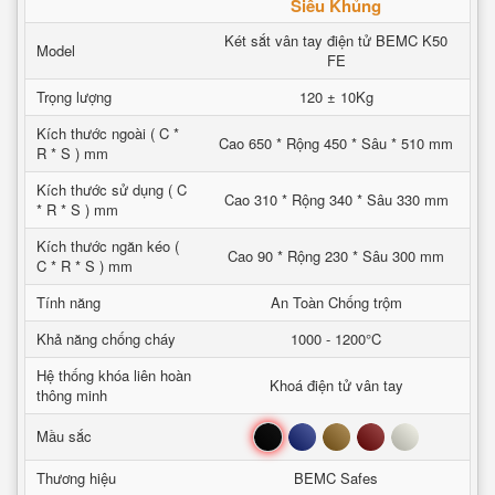
Siêu Khủng
Két sắt vân tay điện tử BEMC K50
Model
FE
Trọng lượng
120 ± 10Kg
Kích thước ngoài ( C *
Cao 650 * Rộng 450 * Sâu * 510 mm
R * S ) mm
Kích thước sử dụng ( C
Cao 310 * Rộng 340 * Sâu 330 mm
* R * S ) mm
Kích thước ngăn kéo (
Cao 90 * Rộng 230 * Sâu 300 mm
C * R * S ) mm
Tính năng
An Toàn Chống trộm
Khả năng chống cháy
1000 - 1200°C
Hệ thống khóa liên hoàn
Khoá điện tử vân tay
thông minh
Đen
Xanh
Nâu
Đỏ
Trắng
Mầu sắc
Thương hiệu
BEMC Safes