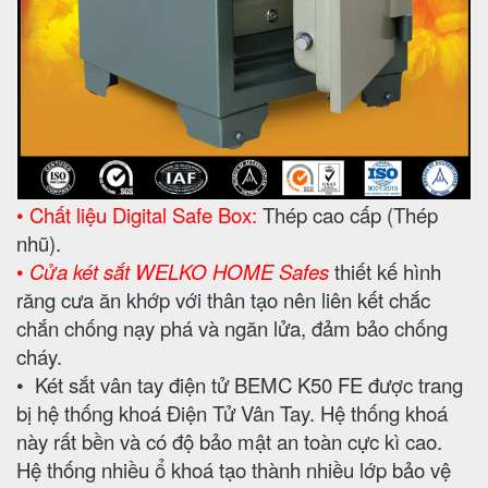
• Chất liệu Digital Safe Box:
Thép cao cấp (Thép
nhũ).
•
Cửa két sắt WELKO HOME Safes
thiết kế hình
răng cưa ăn khớp với thân tạo nên liên kết chắc
chắn chống nạy phá và ngăn lửa, đảm bảo chống
cháy.
• Két sắt vân tay điện tử BEMC K50 FE được trang
bị hệ thống khoá Điện Tử Vân Tay. Hệ thống khoá
này rất bền và có độ bảo mật an toàn cực kì cao.
Hệ thống nhiều ổ khoá tạo thành nhiều lớp bảo vệ