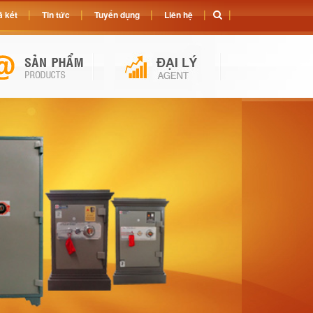
 két
Tin tức
Tuyển dụng
Liên hệ