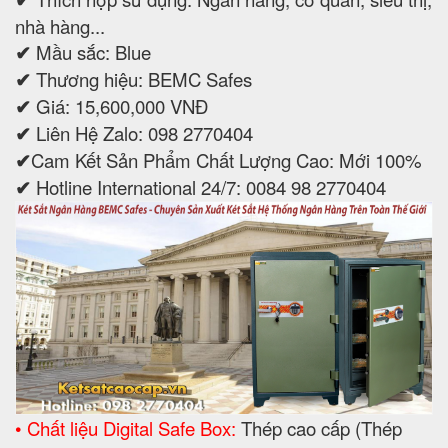
nhà hàng...
✔
Mầu sắc: Blue
✔
Thương hiệu: BEMC Safes
✔
Giá: 15,600,000 VNĐ
✔
Liên Hệ Zalo: 098 2770404
✔
Cam Kết Sản Phẩm Chất Lượng Cao: Mới 100%
✔
Hotline International 24/7: 0084 98 2770404
• Chất liệu Digital Safe Box:
Thép cao cấp (Thép