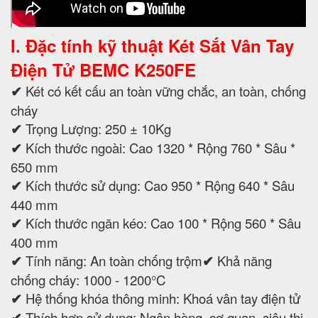
I. Đặc tính kỹ thuật Két Sắt Vân Tay
Điện Tử BEMC K250FE
✔
Két có kết cấu an toàn vững chắc, an toàn, chống
cháy
✔
Trọng Lượng: 250 ± 10Kg
✔
Kích thước ngoài: Cao 1320 * Rộng 760 * Sâu *
650 mm
✔
Kích thước sử dụng: Cao 950 * Rộng 640 * Sâu
440 mm
✔
Kích thước ngăn kéo: Cao 100 * Rộng 560 * Sâu
400 mm
✔
Tính năng: An toàn chống trộm
✔
Khả năng
chống cháy: 1000 - 1200°C
✔
Hệ thống khóa thông minh: Khoá vân tay điện tử
✔
Thích hợp sử dụng: Ngân hàng, cơ quan, siêu thị,