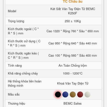
TC Châu âu
Két Sắt Vân Tay Điện Tử BEMC
Model
K250F
Trọng lượng
250 ± 10Kg
Kích thước ngoài ( C *
Cao 1320 * Rộng 760 * Sâu * 650 mm
R * S ) mm
Kích thước sử dụng ( C
Cao 950 * Rộng 640 * Sâu 440 mm
* R * S ) mm
Kích thước ngăn kéo (
Cao 100 * Rộng 560 * Sâu 400 mm
C * R * S ) mm
Tính năng
An Toàn Chống trộm
Khả năng chống cháy
1000 - 1200°C
Hệ thống khóa liên hoàn
Khoá Vân Tay Điện Tử
thông minh
Đen
Xanh
Nâu
Đỏ
Trắng
Mầu sắc
Thương hiệu
BEMC Safes