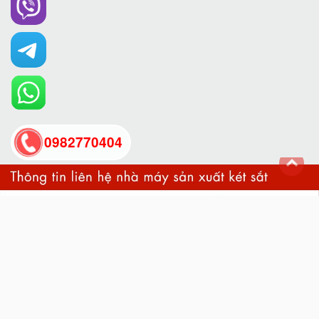
0982770404
back
to
top