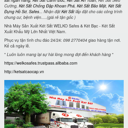
Cường,
Két Sắt Chống Đập Khoan Phá
,
Két Sắt Bảo Mật
,
Két Sắt
Đựng Hồ Sơ
,
Safes
... Nhận đặt
Két Sắt
lắp đặt cho các công trình
chung cư, bệnh viện.....(giá rẻ tận gốc )
Nhà Máy Sản Xuất Két Sắt WELKO Safes & Két Bạc - Két Sắt
Xuất Khẩu Mỹ Lớn Nhất Việt Nam.
Phục vụ tận tình chu đáo 24/24:
098 2770404
giao hàng tận nơi.
Kể cả ngày lễ.
"
Luôn luôn mang lại sự hài lòng mong đợi đến khách hàng
"
https://welkosafes.trustpass.alibaba.com
http://ketsatcaocap.vn