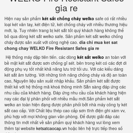
gia re
Hiện nay sản phẩm
két sắt chống cháy welko
safe có rất nhiều
loại két vân tay, két điện tử, két chống cháy với nhiều thương hiệu
mới, lạ. Tuy nhiên trang bị két sắt tốt quý khách hàng không thể
bỏ qua dòng két sắt welko safe. Sản phẩm két sắt welko chống
cháy được sản xuất với công nghệ cao.
dia chi mua ket sat
chong chay WELKO Fire Resistant Safes gia re
Hệ thống máy dập tiên tiến. các dòng
két sắt welko
an toàn với
bề mặt két sắt được sơn chống gỉ sét. bên trong két có các đợt di
động phụ vụ tốt nhất khả năng lưu trữ tối ưu. Với các kiểu dáng
két sắt âm tường. Với những tính năng chống cháy và độ an toàn
cao, Nguyên liệu sản xuất nhập khẩu. Sản phẩm két sắt được
thiết kế với hệ thống mã khoá thông minh Sẵn sàng đáp ứng các
nhu cầu của khách hàng. Đáp ứng nhu cầu của khách hàng hiện
nay các đại lý phân phối với nhiều mẫu mới.Sản phẩm két sắt
welko an toàn hiện đạng được phân phối bởi nhà máy công ty két
sắt cao cấp. Với Chất liệu thép cao cấp sơn tĩnh điện ghi xám vv,
phù hợp với mọi không gian văn phòng. Để được giải đáp các
thông tin mới nhất về sản phẩm quý khách hàng vui lòng xem
thêm tại website
ketsatcaocap.vn
hoặc liên hệ trực tiếp theo số