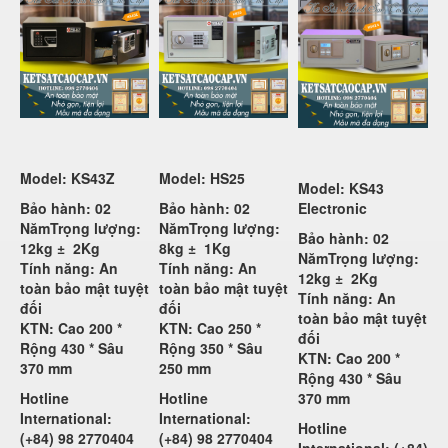
Model: KS43Z
Model: HS25
Model: KS43
Bảo hành: 02
Bảo hành: 02
Electronic
Năm
Trọng lượng:
Năm
Trọng lượng:
Bảo hành: 02
12kg ±
2Kg
8kg ±
1Kg
Năm
Trọng lượng:
Tính năng: An
Tính năng: An
12kg ±
2Kg
toàn bảo mật tuyệt
toàn bảo mật tuyệt
Tính năng: An
đối
đối
toàn bảo mật tuyệt
KTN: Cao 200 *
KTN: Cao 250 *
đối
Rộng 430 * Sâu
Rộng 350 * Sâu
KTN: Cao 200 *
370 mm
250 mm
Rộng 430 * Sâu
Hotline
Hotline
370 mm
International:
International:
Hotline
(+84) 98 2770404
(+84) 98 2770404
International: (+84)