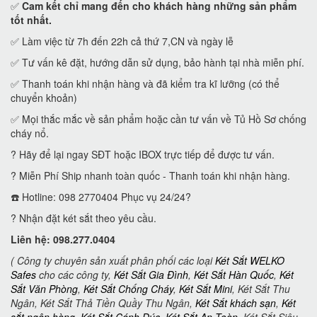
✅
Cam kết
chỉ mang đến cho khách hàng những sản phẩm
tốt nhất.
✅ Làm việc từ 7h đến 22h cả thứ 7,CN và ngày lễ
✅ Tư vấn kê đặt, hướng dẫn sử dụng, bảo hành tại nhà miễn phí.
✅ Thanh toán khi nhận hàng và đã kiểm tra kĩ lưỡng (có thể
chuyển khoản)
✅ Mọi thắc mắc về sản phẩm hoặc cần tư vấn về Tủ Hồ Sơ chống
cháy nổ.
? Hãy để lại ngay SĐT hoặc IBOX trực tiếp để được tư vấn.
? Miễn Phí Ship nhanh toàn quốc - Thanh toán khi nhận hàng.
☎️ Hotline: 098 2770404 Phục vụ 24/24?
? Nhận đặt két sắt theo yêu cầu.
Liên hệ: 098.277.0404
( Công ty chuyên sản xuất phân phối các loại
Két Sắt WELKO
Safes
cho các công ty,
Két Sắt Gia Đình
,
Két Sắt Hàn Quốc
,
Két
Sắt Văn Phòng
,
Két Sắt Chống Cháy
,
Két Sắt Mini
, Két Sắt Thu
Ngân, Két Sắt Thả Tiền Quầy Thu Ngân,
Két Sắt khách sạn
,
Két
sắt ngân hàng
,
Két Sắt Cánh Đúc
,
Két Sắt An Toàn
, Két Sắt Siêu