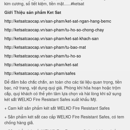
kim cương, sổ tiết kiệm, tiền mặt......#ketsat
Giới Thiệu sản phẩm Ket Sat
http://ketsatcaocap.vn/san-pham/ket-sat-ngan-hang-bemc
http://ketsatcaocap.vn/san-pham/tu-ho-so-chong-chay
http://ketsatcaocap.vn/san-pham/ket-sat-khach-san
http://ketsatcaocap.vn/san-pham/tu-bao-mat
http://ketsatcaocap.vn/san-pham/tu-ho-so
http://ketsatcaocap.vn/san-pham/ket-sat
http://ketsatcaocap.vn/san-pham/safes
Để đảm bảo chắc chắn, an toàn cho các tài liệu quan trọng, tiền
bạc, nữ trang, vật dụng quý giá. Phòng khi hỏa hoạn hoặc trộm
cắp, quý khách có thể yên tâm lựa chọn và hài lòng khi sử sụng
két sắt WELKO Fire Resistant Safes xuất khẩu Mỹ.
+ Cam kết sản phẩm két sắt WELKO Fire Resistant Safes
+ Sản phẩm két sắt cao cấp WELKO Fire Resistant Safes, có tem
chống hàng giả.