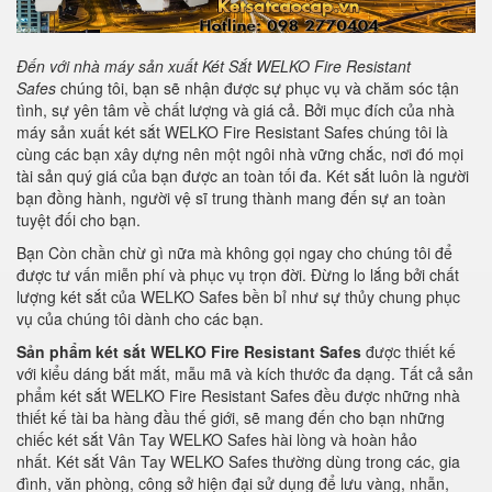
Đến với nhà máy sản xuất Két Sắt
WELKO Fire Resistant
Safes
chúng tôi, bạn sẽ nhận được sự phục vụ và chăm sóc tận
tình, sự yên tâm về chất lượng và giá cả. Bởi mục đích của nhà
máy sản xuất két sắt WELKO Fire Resistant Safes chúng tôi là
cùng các bạn xây dựng nên một ngôi nhà vững chắc, nơi đó mọi
tài sản quý giá của bạn được an toàn tối đa. Két sắt luôn là người
bạn đồng hành, người vệ sĩ trung thành mang đến sự an toàn
tuyệt đối cho bạn.
Bạn Còn chần chừ gì nữa mà không gọi ngay cho chúng tôi để
được tư vấn miễn phí và phục vụ trọn đời. Đừng lo lắng bởi chất
lượng két sắt của WELKO Safes bền bỉ như sự thủy chung phục
vụ của chúng tôi dành cho các bạn.
Sản phẩm két sắt WELKO
Fire Resistant Safes
được thiết kế
với kiểu dáng bắt mắt, mẫu mã và kích thước đa dạng. Tất cả sản
phẩm két sắt WELKO Fire Resistant Safes đều được những nhà
thiết kế tài ba hàng đầu thế giới, sẽ mang đến cho bạn những
chiếc két sắt Vân Tay WELKO Safes hài lòng và hoàn hảo
nhất. Két sắt Vân Tay WELKO Safes thường dùng trong các, gia
đình, văn phòng, công sở hiện đại sử dụng để lưu vàng, nhẫn,