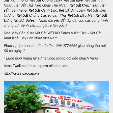
Ngân, Két Sắt Thả Tiền Quầy Thu Ngân,
Két Sắt khách sạn
,
Két
sắt ngân hàng
,
Két Sắt Cánh Đúc
,
Két Sắt An Toàn
, Két Sắt Siêu
Cường,
Két Sắt Chống Đập Khoan Phá
,
Két Sắt Bảo Mật
,
Két Sắt
Đựng Hồ Sơ
,
Safes
... Nhận đặt
Két Sắt
lắp đặt cho các công trình
chung cư, bệnh viện.....(giá rẻ tận gốc )
Nhà Máy Sản Xuất Két Sắt WELKO Safes & Két Bạc - Két Sắt
Xuất Khẩu Mỹ Lớn Nhất Việt Nam.
Phục vụ tận tình chu đáo 24/24:
098 2770404
giao hàng tận nơi.
Kể cả ngày lễ.
"
Luôn luôn mang lại sự hài lòng mong đợi đến khách hàng
"
https://welkosafes.trustpass.alibaba.com
http://ketsatcaocap.vn