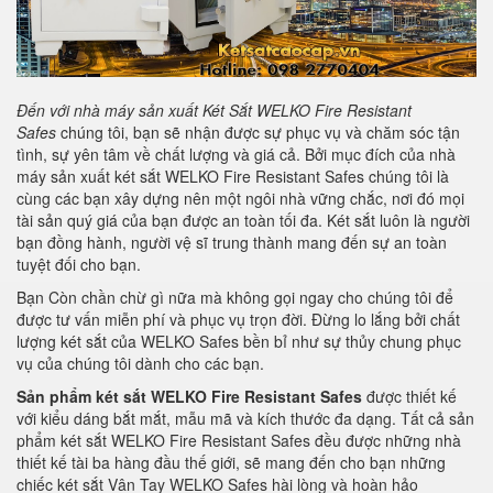
Đến với nhà máy sản xuất Két Sắt
WELKO Fire Resistant
Safes
chúng tôi, bạn sẽ nhận được sự phục vụ và chăm sóc tận
tình, sự yên tâm về chất lượng và giá cả. Bởi mục đích của nhà
máy sản xuất két sắt WELKO Fire Resistant Safes chúng tôi là
cùng các bạn xây dựng nên một ngôi nhà vững chắc, nơi đó mọi
tài sản quý giá của bạn được an toàn tối đa. Két sắt luôn là người
bạn đồng hành, người vệ sĩ trung thành mang đến sự an toàn
tuyệt đối cho bạn.
Bạn Còn chần chừ gì nữa mà không gọi ngay cho chúng tôi để
được tư vấn miễn phí và phục vụ trọn đời. Đừng lo lắng bởi chất
lượng két sắt của WELKO Safes bền bỉ như sự thủy chung phục
vụ của chúng tôi dành cho các bạn.
Sản phẩm két sắt WELKO
Fire Resistant Safes
được thiết kế
với kiểu dáng bắt mắt, mẫu mã và kích thước đa dạng. Tất cả sản
phẩm két sắt WELKO Fire Resistant Safes đều được những nhà
thiết kế tài ba hàng đầu thế giới, sẽ mang đến cho bạn những
chiếc két sắt Vân Tay WELKO Safes hài lòng và hoàn hảo