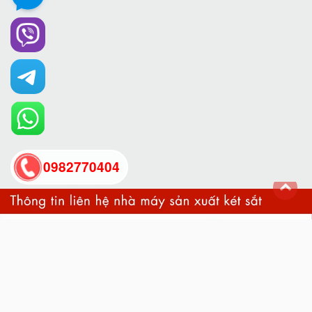
0982770404
back
to
top