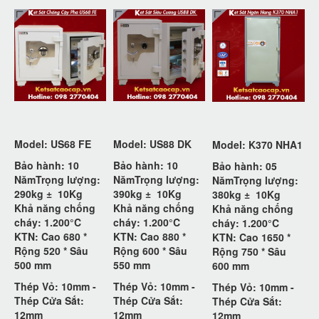
Model: US68 FE
Model: US88 DK
Model: K370 NHA1
Bảo hành: 10
Bảo hành: 10
Bảo hành: 05
Năm
Trọng lượng:
Năm
Trọng lượng:
Năm
Trọng lượng:
290kg ±
10Kg
390kg ±
10Kg
380kg ±
10Kg
Khả năng chống
Khả năng chống
Khả năng chống
cháy: 1.200°C
cháy: 1.200°C
cháy: 1.200°C
KTN: Cao 680 *
KTN: Cao 880 *
KTN: Cao 1650 *
Rộng 520 * Sâu
Rộng 600 * Sâu
Rộng 750 * Sâu
500 mm
550 mm
600 mm
Thép Vỏ: 10mm -
Thép Vỏ: 10mm -
Thép Vỏ: 10mm -
Thép Cửa Sắt:
Thép Cửa Sắt:
Thép Cửa Sắt:
12mm
12mm
12mm