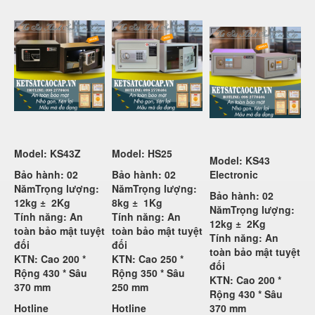
Model: KS43Z
Model: HS25
Model: KS43
Bảo hành: 02
Bảo hành: 02
Electronic
Năm
Trọng lượng:
Năm
Trọng lượng:
Bảo hành: 02
12kg ±
2Kg
8kg ±
1Kg
Năm
Trọng lượng:
Tính năng: An
Tính năng: An
12kg ±
2Kg
toàn bảo mật tuyệt
toàn bảo mật tuyệt
Tính năng: An
đối
đối
toàn bảo mật tuyệt
KTN: Cao 200 *
KTN: Cao 250 *
đối
Rộng 430 * Sâu
Rộng 350 * Sâu
KTN: Cao 200 *
370 mm
250 mm
Rộng 430 * Sâu
Hotline
Hotline
370 mm