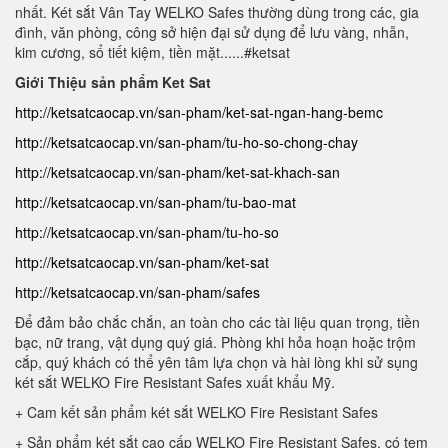
nhất. Két sắt Vân Tay WELKO Safes thường dùng trong các, gia
đình, văn phòng, công sở hiện đại sử dụng để lưu vàng, nhẫn,
kim cương, sổ tiết kiệm, tiền mặt......#ketsat
Giới Thiệu sản phẩm Ket Sat
http://ketsatcaocap.vn/san-pham/ket-sat-ngan-hang-bemc
http://ketsatcaocap.vn/san-pham/tu-ho-so-chong-chay
http://ketsatcaocap.vn/san-pham/ket-sat-khach-san
http://ketsatcaocap.vn/san-pham/tu-bao-mat
http://ketsatcaocap.vn/san-pham/tu-ho-so
http://ketsatcaocap.vn/san-pham/ket-sat
http://ketsatcaocap.vn/san-pham/safes
Để đảm bảo chắc chắn, an toàn cho các tài liệu quan trọng, tiền
bạc, nữ trang, vật dụng quý giá. Phòng khi hỏa hoạn hoặc trộm
cắp, quý khách có thể yên tâm lựa chọn và hài lòng khi sử sụng
két sắt WELKO Fire Resistant Safes xuất khẩu Mỹ.
+ Cam kết sản phẩm két sắt WELKO Fire Resistant Safes
+ Sản phẩm két sắt cao cấp WELKO Fire Resistant Safes, có tem