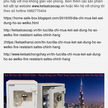
phù hợp với mọi không gian văn phòng. Xem thêm các sản phẩm
két sắt tại website
www.ketsatcaocap.vn
hoặc liên hệ với chúng tôi
theo số hotline 0982770404
https://home-safe-box.blogspot.com/2019/05/dia-chi-mua-ket-sat-
dung-ho-so-welko.html
http://ketsatcaocap.vn/tin-tuc/dia-chi-mua-ket-sat-dung-ho-so-
welko-fire-resistant-safes-chinh-hang
2
https://ketsathanoi.com/tin-tuc/dia-chi-mua-ket-sat-dung-ho-so-
welko-fire-resistant-safes-chinh-hang
http://www.ketsatchongchay.vn/tin-tuc/dia-chi-mua-ket-sat-dung-
ho-so-welko-fire-resistant-safes-chinh-hang