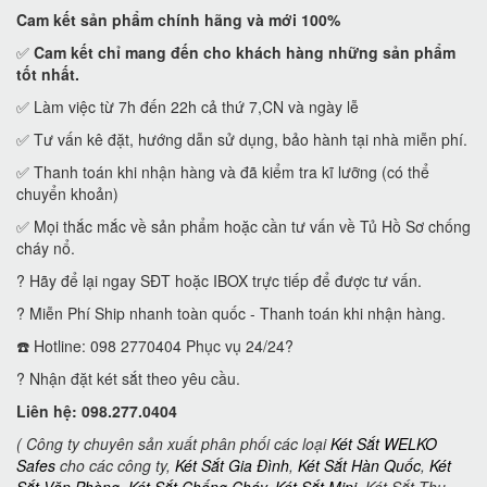
Cam kết
sản phẩm chính hãng và mới 100%
✅
Cam kết
chỉ mang đến cho khách hàng những sản phẩm
tốt nhất.
✅ Làm việc từ 7h đến 22h cả thứ 7,CN và ngày lễ
✅ Tư vấn kê đặt, hướng dẫn sử dụng, bảo hành tại nhà miễn phí.
✅ Thanh toán khi nhận hàng và đã kiểm tra kĩ lưỡng (có thể
chuyển khoản)
✅ Mọi thắc mắc về sản phẩm hoặc cần tư vấn về Tủ Hồ Sơ chống
cháy nổ.
? Hãy để lại ngay SĐT hoặc IBOX trực tiếp để được tư vấn.
? Miễn Phí Ship nhanh toàn quốc - Thanh toán khi nhận hàng.
☎️ Hotline: 098 2770404 Phục vụ 24/24?
? Nhận đặt két sắt theo yêu cầu.
Liên hệ: 098.277.0404
( Công ty chuyên sản xuất phân phối các loại
Két Sắt WELKO
Safes
cho các công ty,
Két Sắt Gia Đình
,
Két Sắt Hàn Quốc
,
Két
Sắt Văn Phòng
,
Két Sắt Chống Cháy
,
Két Sắt Mini
, Két Sắt Thu