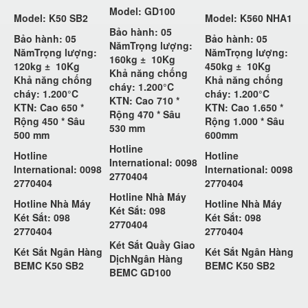
Model: GD100
Model: K50 SB2
Model: K560 NHA1
Bảo hành: 05
Bảo hành: 05
Bảo hành: 05
Năm
Trọng lượng:
Năm
Trọng lượng:
Năm
Trọng lượng:
160kg ±
10Kg
120kg ±
10Kg
450kg ±
10Kg
Khả năng chống
Khả năng chống
Khả năng chống
cháy: 1.200°C
cháy: 1.200°C
cháy: 1.200°C
KTN: Cao 710 *
KTN: Cao 650 *
KTN: Cao 1.650 *
Rộng 470 * Sâu
Rộng 450 * Sâu
Rộng 1.000 * Sâu
530 mm
500 mm
600mm
Hotline
Hotline
Hotline
International: 0098
International: 0098
International: 0098
2770404
2770404
2770404
Hotline Nhà Máy
Hotline Nhà Máy
Hotline Nhà Máy
Két Sắt: 098
Két Sắt: 098
Két Sắt: 098
2770404
2770404
2770404
Két Sắt Quầy Giao
Két Sắt Ngân Hàng
Két Sắt Ngân Hàng
DịchNgân Hàng
BEMC K50 SB2
BEMC K50 SB2
BEMC GD100