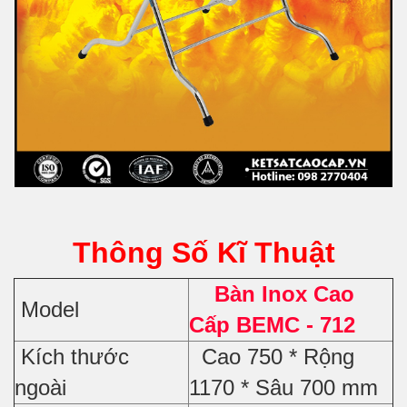
Thông Số Kĩ Thuật
Bàn Inox Cao
Model
Cấp BEMC - 712
Kích thước
Cao 750 * Rộng
ngoài
1170 * Sâu 700 mm