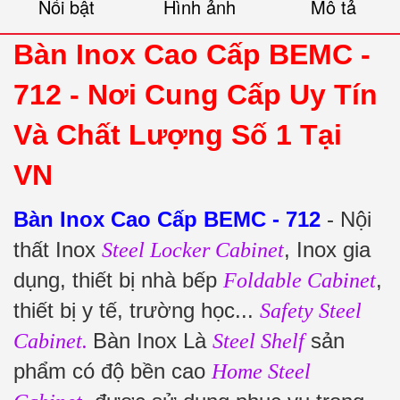
Nổi bật
Hình ảnh
Mô tả
Bàn Inox Cao Cấp BEMC -
712 -
Nơi Cung Cấp Uy Tín
Và Chất Lượng Số 1 Tại
VN
Bàn Inox Cao Cấp BEMC - 712
- Nội
thất Inox
, Inox gia
Steel Locker Cabinet
dụng, thiết bị nhà bếp
,
Foldable Cabinet
thiết bị y tế, trường học...
Safety Steel
Bàn Inox Là
sản
Cabinet.
Steel Shelf
phẩm có độ bền cao
Home Steel