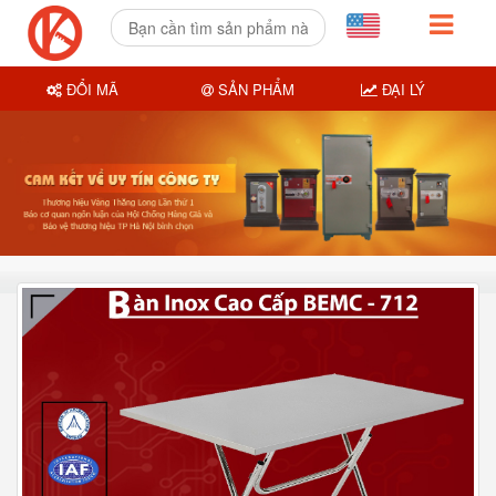
ĐỔI MÃ
SẢN PHẨM
ĐẠI LÝ