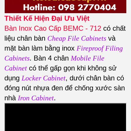
Thiết Kế Hiện Đại Ưu Việt
Bàn Inox Cao Cấp BEMC - 712
có chất
liệu chân bàn
và
Cheap File Cabinets
mặt bàn làm bằng inox
Fireproof Filing
. Bàn 4 chân
Cabinets
Mobile File
có thể gấp gọn khi không sử
Cabinet
dụng
, dưới chân bàn có
Locker Cabinet
đóng nút nhựa đen để chống xước sàn
nhà
.
Iron Cabinet