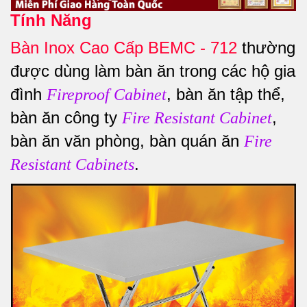
Tính Năng
Bàn Inox Cao Cấp BEMC - 712
thường
được dùng làm bàn ăn trong các hộ gia
đình
, bàn ăn tập thể,
Fireproof Cabinet
bàn ăn công ty
,
Fire Resistant Cabinet
bàn ăn văn phòng, bàn quán ăn
Fire
.
Resistant Cabinets