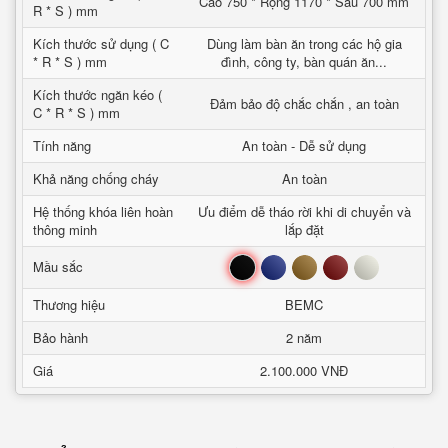
Cao 750 * Rộng 1170 * Sâu 700 mm
R * S ) mm
Kích thước sử dụng ( C
Dùng làm bàn ăn trong các hộ gia
* R * S ) mm
đình, công ty, bàn quán ăn...
Kích thước ngăn kéo (
Đảm bảo độ chắc chắn , an toàn
C * R * S ) mm
Tính năng
An toàn - Dễ sử dụng
Khả năng chống cháy
An toàn
Hệ thống khóa liên hoàn
Ưu điểm dễ tháo rời khi di chuyển và
thông minh
lắp đặt
Đen
Xanh
Nâu
Đỏ
Trắng
Mầu sắc
Thương hiệu
BEMC
Bảo hành
2 năm
Giá
2.100.000 VNĐ