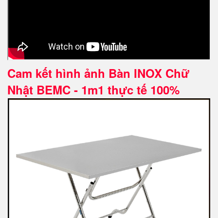
Cam kết hình ảnh Bàn INOX Chữ
Nhật BEMC - 1m1 thực tế 100%