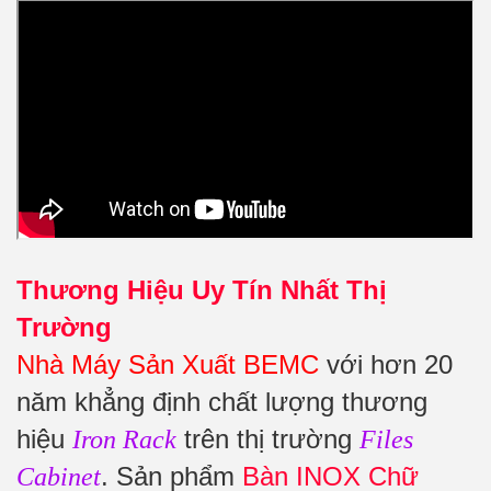
Thương Hiệu Uy Tín Nhất Thị
Trường
Nhà Máy Sản Xuất BEMC
với hơn 20
năm khẳng định chất lượng thương
hiệu
trên thị trường
Iron Rack
Files
. Sản phẩm
Bàn INOX Chữ
Cabinet