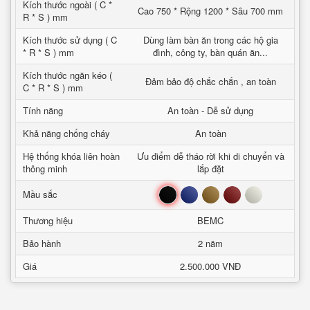
Kích thước ngoài ( C *
Cao 750 * Rộng 1200 * Sâu 700 mm
R * S ) mm
Kích thước sử dụng ( C
Dùng làm bàn ăn trong các hộ gia
* R * S ) mm
đình, công ty, bàn quán ăn...
Kích thước ngăn kéo (
Đảm bảo độ chắc chắn , an toàn
C * R * S ) mm
Tính năng
An toàn - Dễ sử dụng
Khả năng chống cháy
An toàn
Hệ thống khóa liên hoàn
Ưu điểm dễ tháo rời khi di chuyển và
thông minh
lắp đặt
Đen
Xanh
Nâu
Đỏ
Trắng
Mầu sắc
Thương hiệu
BEMC
Bảo hành
2 năm
Giá
2.500.000 VNĐ