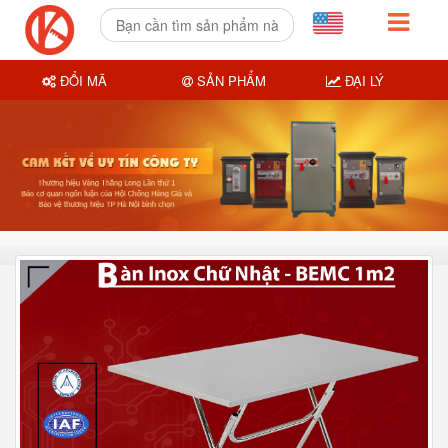
ĐỔI MÃ
SẢN PHẨM
ĐẠI LÝ