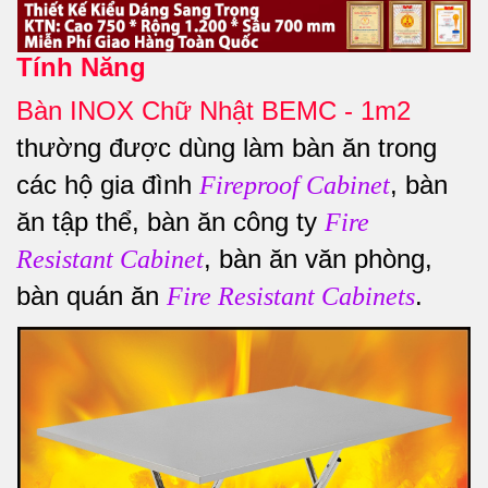
Tính Năng
Bàn INOX Chữ Nhật BEMC - 1m2
thường được dùng làm bàn ăn trong
các hộ gia đình
, bàn
Fireproof Cabinet
ăn tập thể, bàn ăn công ty
Fire
, bàn ăn văn phòng,
Resistant Cabinet
bàn quán ăn
.
Fire Resistant Cabinets