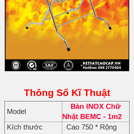
Thông Số Kĩ Thuật
Bàn INOX Chữ
Model
Nhật BEMC - 1m2
Kích thước
Cao 750 * Rộng