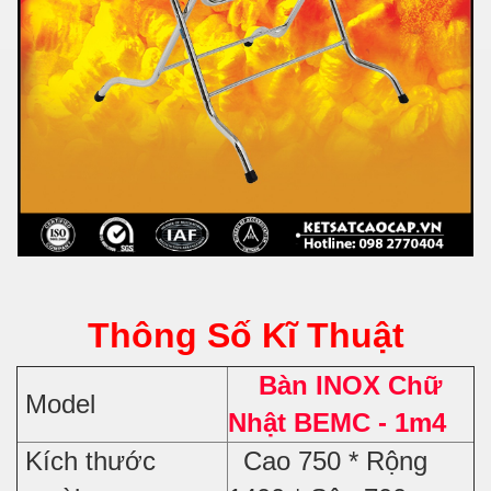
Thông Số Kĩ Thuật
Bàn INOX Chữ
Model
Nhật BEMC - 1m4
Kích thước
Cao 750 * Rộng