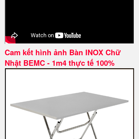
Cam kết hình ảnh Bàn INOX Chữ
Nhật BEMC - 1m4 thực tế 100%