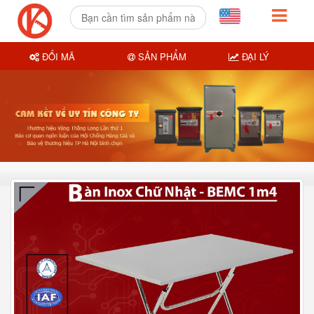
ĐỔI MÃ
SẢN PHẨM
ĐẠI LÝ