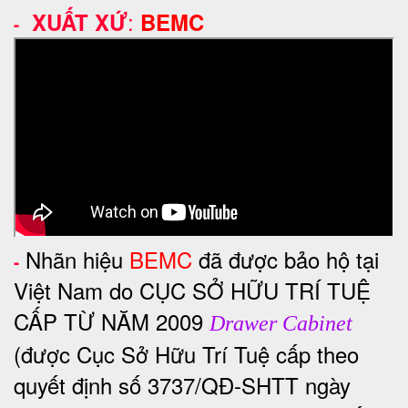
:
XUẤT XỨ
BEMC
-
Nhãn hiệu
BEMC
đã được bảo hộ tại
-
Việt Nam do CỤC SỞ HỮU TRÍ TUỆ
CẤP TỪ NĂM 2009
Drawer Cabinet
(được Cục Sở Hữu Trí Tuệ cấp theo
quyết định số 3737/QĐ-SHTT ngày