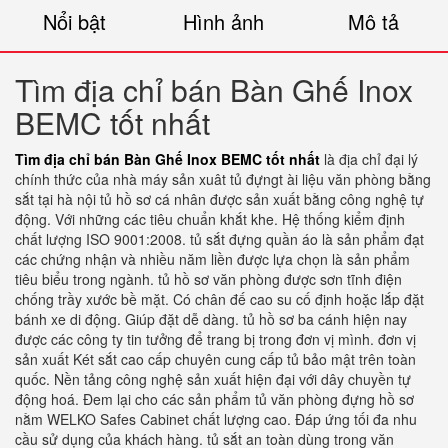
Nổi bật
Hình ảnh
Mô tả
Tìm địa chỉ bán Bàn Ghế Inox
BEMC tốt nhất
Tìm địa chỉ bán Bàn Ghế Inox BEMC tốt nhất
là địa chỉ đại lý
chính thức của nhà máy sản xuât tủ đựngt ài liệu văn phòng bằng
sắt tại hà nội tủ hồ sơ cá nhân được sản xuất bằng công nghệ tự
động. Với những các tiêu chuẩn khắt khe. Hệ thống kiểm định
chất lượng ISO 9001:2008. tủ sắt đựng quần áo là sản phẩm đạt
các chứng nhận và nhiều năm liền được lựa chọn là sản phẩm
tiêu biểu trong ngành. tủ hồ sơ văn phòng được sơn tĩnh điện
chống trầy xước bề mặt. Có chân đế cao su cố định hoặc lắp đặt
bánh xe di động. Giúp đặt dễ dàng. tủ hồ sơ ba cánh hiện nay
được các công ty tin tưởng để trang bị trong đơn vị mình. đơn vị
sản xuất Két sắt cao cấp chuyên cung cấp tủ bảo mật trên toàn
quốc. Nền tảng công nghệ sản xuất hiện đại với dây chuyền tự
động hoá. Đem lại cho các sản phẩm tủ văn phòng đựng hồ sơ
nằm WELKO Safes Cabinet chất lượng cao. Đáp ứng tối đa nhu
cầu sử dụng của khách hàng. tủ sắt an toàn dùng trong văn