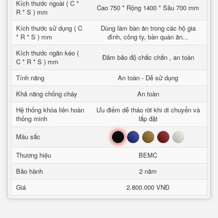
Kích thước ngoài ( C *
Cao 750 * Rộng 1400 * Sâu 700 mm
R * S ) mm
Kích thước sử dụng ( C
Dùng làm bàn ăn trong các hộ gia
* R * S ) mm
đình, công ty, bàn quán ăn...
Kích thước ngăn kéo (
Đảm bảo độ chắc chắn , an toàn
C * R * S ) mm
Tính năng
An toàn - Dễ sử dụng
Khả năng chống cháy
An toàn
Hệ thống khóa liên hoàn
Ưu điểm dễ tháo rời khi di chuyển và
thông minh
lắp đặt
Đen
Xanh
Nâu
Đỏ
Trắng
Mầu sắc
Thương hiệu
BEMC
Bảo hành
2 năm
Giá
2.800.000 VNĐ