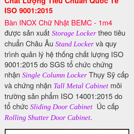
Chất Lượng Tiêu Chuẩn Quốc Tế
ISO 9001:2015
Bàn INOX Chữ Nhật BEMC - 1m4
được sản xuất
theo tiêu
Storage Locker
chuẩn Châu Âu
và quy
Stand Locker
trình quản lý hệ thống chất lượng ISO
9001:2015 do SGS tổ chức chứng
nhận
Thụy Sỹ cấp
Single Column Locker
và chứng nhận
môi
Tall Metal Cabinet
trường sản phẩm ISO 14001:2015 do
tổ chức
Úc cấp
Sliding Door Cabinet
.
Rolling Shutter Door Cabinet