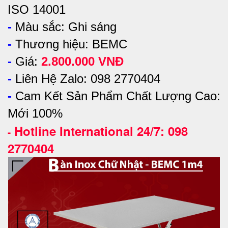
ISO 14001
-
Màu sắc:
Ghi sáng
-
Thương hiệu: BEMC
-
Giá:
2.800.000 VNĐ
-
Liên Hệ Zalo: 098 2770404
-
Cam Kết Sản Phẩm Chất Lượng Cao:
Mới 100%
Hotline International 24/7: 098
-
2770404