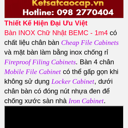
Thiết Kế Hiện Đại Ưu Việt
Bàn INOX Chữ Nhật BEMC - 1m4
có
chất liệu chân bàn
Cheap File Cabinets
và mặt bàn làm bằng inox chống rỉ
. Bàn 4 chân
Fireproof Filing Cabinets
có thể gấp gọn khi
Mobile File Cabinet
không sử dụng
, dưới
Locker Cabinet
chân bàn có đóng nút nhựa đen để
chống xước sàn nhà
.
Iron Cabinet