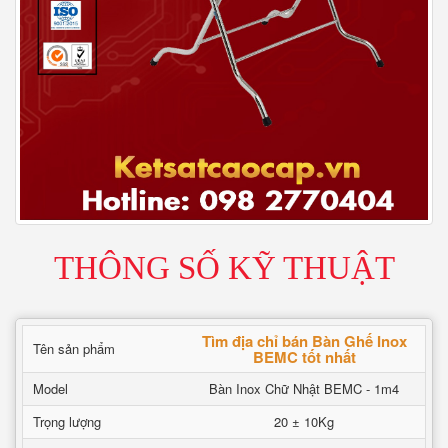
THÔNG SỐ KỸ THUẬT
Tìm địa chỉ bán Bàn Ghế Inox
Tên sản phẩm
BEMC tốt nhất
Model
Bàn Inox Chữ Nhật BEMC - 1m4
Trọng lượng
20 ± 10Kg