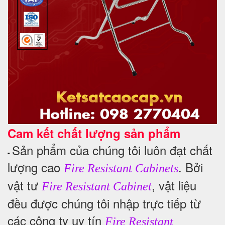
Cam kết chất lượng sản phẩm
Sản phẩm của chúng tôi luôn đạt chất
-
lượng cao
Bởi
.
Fire Resistant Cabinets
vật tư
, vật liệu
Fire Resistant Cabinet
đều được chúng tôi nhập trực tiếp từ
các công ty uy tín
Fire Resistant