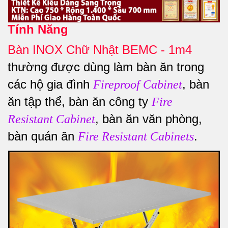
Tính Năng
Bàn INOX Chữ Nhật BEMC - 1m4
thường được dùng làm bàn ăn trong
các hộ gia đình
, bàn
Fireproof Cabinet
ăn tập thể, bàn ăn công ty
Fire
, bàn ăn văn phòng,
Resistant Cabinet
bàn quán ăn
.
Fire Resistant Cabinets