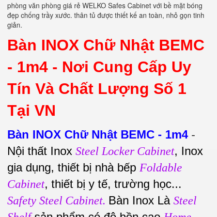
phòng văn phòng giá rẻ WELKO Safes Cabinet với bề mặt bóng
đẹp chống trầy xước. thân tủ được thiết kế an toàn, nhỏ gọn tinh
giản.
Bàn INOX Chữ Nhật BEMC
- 1m4 -
Nơi Cung Cấp Uy
Tín Và Chất Lượng Số 1
Tại VN
Bàn INOX Chữ Nhật BEMC - 1m4
-
Nội thất Inox
, Inox
Steel Locker Cabinet
gia dụng, thiết bị nhà bếp
Foldable
, thiết bị y tế, trường học...
Cabinet
Bàn Inox Là
Safety Steel Cabinet.
Steel
sản phẩm có độ bền cao