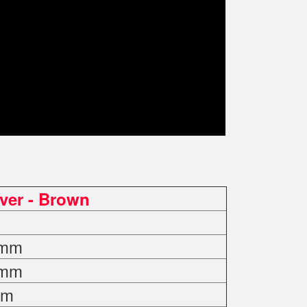
lver - Brown
0mm
0mm
mm