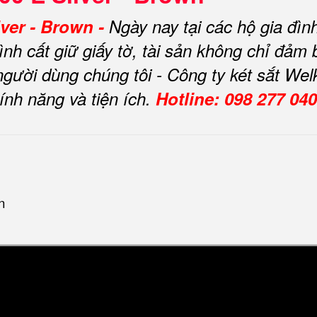
lver - Brown -
Ngày nay tại các hộ gia đì
trình cất giữ giấy tờ, tài sản không chỉ đả
gười dùng chúng tôi - Công ty két sắt We
tính năng và tiện ích.
Hotline: 098 277 04
n