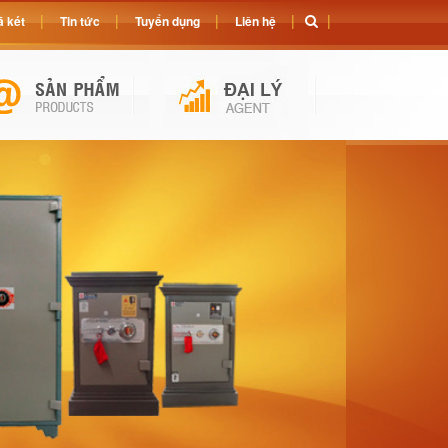
 két
Tin tức
Tuyển dụng
Liên hệ