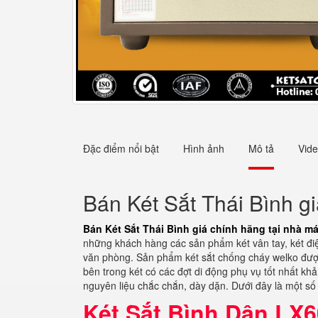
Đặc điểm nổi bật
Hình ảnh
Mô tả
Vid
Bán Két Sắt Thái Bình g
Bán Két Sắt Thái Bình giá chính hãng tại nhà m
những khách hàng các sản phẩm két vân tay, két điện 
văn phòng. Sản phẩm két sắt chống cháy welko được 
bên trong két có các đợt di động phụ vụ tốt nhất k
nguyên liệu chắc chắn, dày dặn. Dưới đây là một số 
Két Sắt Bình Dân LX6