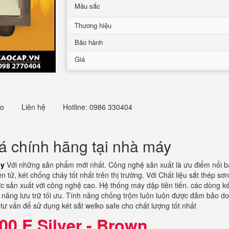
Mầu sắc
Thương hiệu
Bảo hành
Giá
eo
Liên hệ
Hotline: 0986 330404
iá chính hãng tại nhà máy
áy
Với những sản phẩm mới nhất. Công nghệ sản xuất là ưu điểm nổi bậ
tử, két chống cháy tốt nhất trên thị trường. Với Chất liệu sắt thép sơ
sản xuất với công nghệ cao. Hệ thống máy dập tiên tiến. các dòng két
hả năng lưu trữ tối ưu. Tính năng chống trộm luôn luôn được đảm bảo d
tư vấn để sử dụng két sắt welko safe cho chất lượng tốt nhất
00 E Silver - Brown