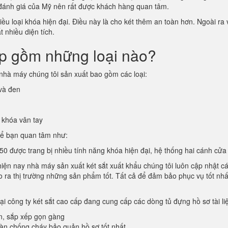
 đánh giá của Mỹ nên rất được khách hàng quan tâm.
u loại khóa hiện đại. Điều này là cho két thêm an toàn hơn. Ngoài ra v
 nhiều diện tích.
ấp gồm những loại nào?
nhà máy chúng tôi sản xuất bao gồm các loại:
 và đen
 khóa vân tay
hể bạn quan tâm như:
0 được trang bị nhiều tính năng khóa hiện đại, hệ thống hai cánh cửa 
 hiện nay nhà máy sản xuất két sắt xuất khẩu chúng tôi luôn cập nhật 
cho ra thị trường những sản phẩm tốt. Tất cả để đảm bảo phục vụ tốt nhấ
tại công ty két sắt cao cấp đang cung cấp các dòng tủ đựng hồ sơ tài l
n, sắp xếp gọn gàng
oàn chống cháy bảo quản hồ sơ tốt nhất