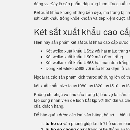
đông vv. Đây là sản phẩm đáp ứng theo tiêu chuẩn
Két xuất khẩu không những bền đẹp, mà trang bị nhiề
sắt xuất khẩu trông khỏe khoắn và tiếp kiệm được rất
Két sắt xuất khẩu cao c
Hiện nay sản phẩm két sắt xuất khẩu cao cấp được 
Két welko xuất khẩu US52 với hai màu: trắng
Két welko xuất khẩu US62 màu đen, trắng
Két welko xuất khẩu US68 hai màu đen trắng
Dòng két wleko uS88 với mẫu khóa điện tử và
Ngoài ra các sản phẩm kích thước sử dụng lớn có t
két xuất khẩu size to us1080, us1320, us1510, us165
Không chỉ phục vụ nhu cầu trang bị bảo vệ tài sản.
tạo công nhân viên để luôn bắt kịp với thời đại và 
của khách hàng.
Để bảo quản được các loại văn bằng, hồ sơ ... hiện 
tu ho so
văn phòng giúp lưu trữ hồ sơ an toà
tu ho so chong chay
trang bị hệ thống an t