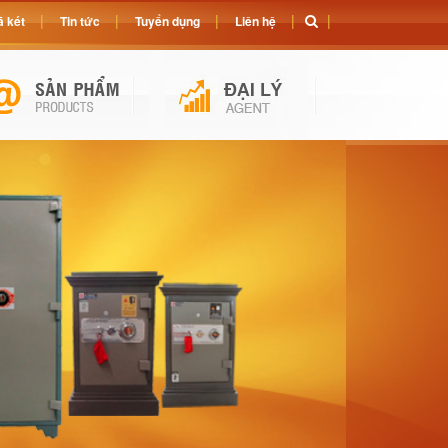
 két
Tin tức
Tuyển dụng
Liên hệ