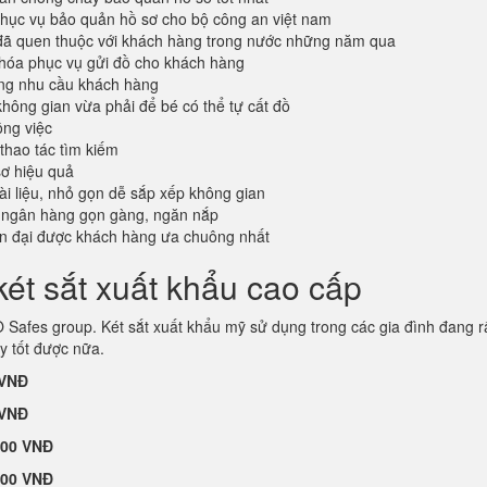
ục vụ bảo quản hồ sơ cho bộ công an việt nam
đã quen thuộc với khách hàng trong nước những năm qua
khóa phục vụ gửi đồ cho khách hàng
ứng nhu cầu khách hàng
không gian vừa phải để bé có thể tự cất đồ
ông việc
 thao tác tìm kiếm
sơ hiệu quả
tài liệu, nhỏ gọn dễ sắp xếp không gian
 ngân hàng gọn gàng, ngăn nắp
ện đại được khách hàng ưa chuông nhất
ét sắt xuất khẩu cao cấp
Safes group. Két sắt xuất khẩu mỹ sử dụng trong các gia đình đang r
y tốt được nữa.
 VNĐ
 VNĐ
000 VNĐ
000 VNĐ