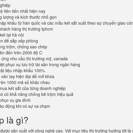
ghiệp
 tiên tiến nhất hiện nay
ng lượng và kích thước nhỏ gọn
ập khẩu từ hàn quốc và các mẫu két sắt xuất theo sự chuyển giao cô
khách hàng thị trường tphcm
ét tại hà nội
iện để sắp xếp phòng
ống trộm, chống sao chép
lên đến trên 2000 độ C
ứng nhu cầu thị trường mỹ, canada
iệt phục vụ lưu trữ tài sản trong ngân hàng
vật liệu nhập khẩu 100%
vân tay hiện đại để mở khóa
trên 1000 mã số khác nhau
mua két sắt của từng doanh nghiệp
 nó có khả năng chống bê trộm hiệu quả
phục vụ gia đình
áo động khi có sự va chạm
p là gì?
được sản xuất với công nghệ cao. Với mục tiêu thị trường hướng tới là 