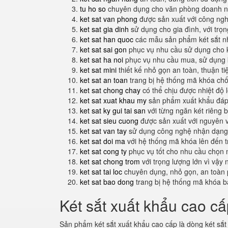
tu ho so
chuyên dụng cho văn phòng doanh n
ket sat van phong
được sản xuất với công nghệ
ket sat gia dinh
sử dụng cho gia đình, với trọ
ket sat han quoc
các mẫu sản phẩm két sắt nh
ket sat sai gon
phục vụ nhu cầu sử dụng cho 
ket sat ha noi
phục vụ nhu cầu mua, sử dụng k
ket sat mini
thiết kế nhỏ gọn an toàn, thuận t
ket sat an toan
trang bị hệ thống mã khóa ch
ket sat chong chay
có thể chịu được nhiệt độ 
ket sat xuat khau my
sản phẩm xuất khẩu đáp 
ket sat ky gui tai san
với từng ngăn két riêng b
ket sat sieu cuong
được sản xuất với nguyên 
ket sat van tay
sử dụng công nghệ nhận dạng 
ket sat doi ma
với hệ thống mã khóa lên đến 
ket sat cong ty
phục vụ tốt cho nhu cầu chọn 
ket sat chong trom
với trọng lượng lớn vì vậy
ket sat tai loc
chuyên dụng, nhỏ gọn, an toàn 
ket sat bao dong
trang bị hệ thống mã khóa b
Két sắt xuất khẩu cao cấ
Sản phẩm két sắt xuất khẩu cao cấp là dòng két sắt 