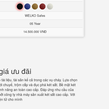
Đen
Xanh
Nâu
Đỏ
Trắng
WELKO Safes
05 Year
14.500.000 VNĐ
giá ưu đãi
ài liệu, tài sản kể cả trong các vụ cháy. Lựa chọn
di chuyể, trộm cắp và đục phá két sắt. Bề mặt két
 tính năng an toàn cao cấp. Đáp ứng nhu cầu của
i công ty nhà máy sản xuất két sắt cao cấp. Với
iện tử cho mình