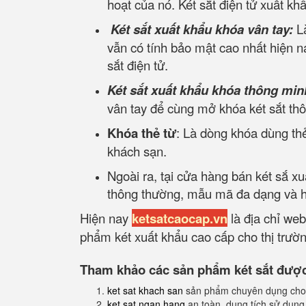
hoạt của nó. Két sắt điện tử xuất kh
Két sắt xuất khẩu khóa vân tay:
L
vẫn có tính bảo mật cao nhất hiện na
sắt điện tử.
Két sắt xuất khẩu khóa thông min
vân tay để cùng mở khóa két sắt th
Khóa thẻ từ
: Là dòng khóa dùng thẻ
khách sạn.
Ngoài ra, tại cửa hàng bán két sắ x
thông thường, mẫu mã đa dạng và hợ
Hiện nay
ketsatcaocap.vn
là địa chỉ web
phẩm két xuất khẩu cao cấp cho thị trường
Tham khảo các sản phẩm két sắt được 
ket sat khach san
sản phẩm chuyên dụng cho
ket sat ngan hang
an toàn, dung tích sử dụng