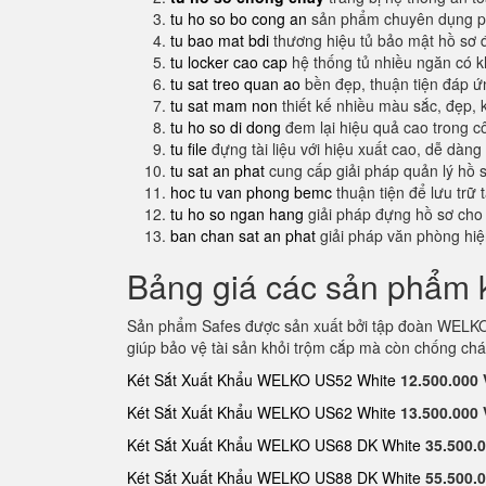
tu ho so bo cong an
sản phẩm chuyên dụng ph
tu bao mat bdi
thương hiệu tủ bảo mật hồ sơ 
tu locker cao cap
hệ thống tủ nhiều ngăn có 
tu sat treo quan ao
bền đẹp, thuận tiện đáp 
tu sat mam non
thiết kế nhiều màu sắc, đẹp, 
tu ho so di dong
đem lại hiệu quả cao trong c
tu file
đựng tài liệu với hiệu xuất cao, dễ dàng
tu sat an phat
cung cấp giải pháp quản lý hồ 
hoc tu van phong bemc
thuận tiện để lưu trữ 
tu ho so ngan hang
giải pháp đựng hồ sơ cho
ban chan sat an phat
giải pháp văn phòng hi
Bảng giá các sản phẩm k
Sản phẩm Safes được sản xuất bởi tập đoàn WELKO 
giúp bảo vệ tài sản khỏi trộm cắp mà còn chống chá
Két Sắt Xuất Khẩu WELKO US52 White
12.500.000
Két Sắt Xuất Khẩu WELKO US62 White
13.500.000
Két Sắt Xuất Khẩu WELKO US68 DK White
35.500.
Két Sắt Xuất Khẩu WELKO US88 DK White
55.500.