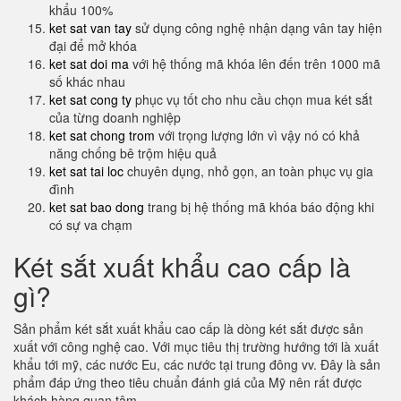
khẩu 100%
ket sat van tay
sử dụng công nghệ nhận dạng vân tay hiện
đại để mở khóa
ket sat doi ma
với hệ thống mã khóa lên đến trên 1000 mã
số khác nhau
ket sat cong ty
phục vụ tốt cho nhu cầu chọn mua két sắt
của từng doanh nghiệp
ket sat chong trom
với trọng lượng lớn vì vậy nó có khả
năng chống bê trộm hiệu quả
ket sat tai loc
chuyên dụng, nhỏ gọn, an toàn phục vụ gia
đình
ket sat bao dong
trang bị hệ thống mã khóa báo động khi
có sự va chạm
Két sắt xuất khẩu cao cấp là
gì?
Sản phẩm két sắt xuất khẩu cao cấp là dòng két sắt được sản
xuất với công nghệ cao. Với mục tiêu thị trường hướng tới là xuất
khẩu tới mỹ, các nước Eu, các nước tại trung đông vv. Đây là sản
phẩm đáp ứng theo tiêu chuẩn đánh giá của Mỹ nên rất được
khách hàng quan tâm.