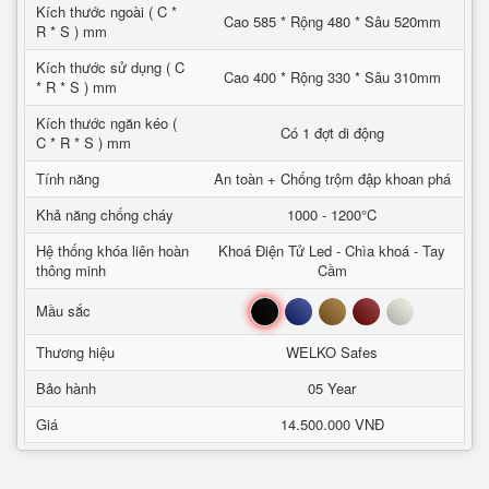
Kích thước ngoài ( C *
Cao 585 * Rộng 480 * Sâu 520mm
R * S ) mm
Kích thước sử dụng ( C
Cao 400 * Rộng 330 * Sâu 310mm
* R * S ) mm
Kích thước ngăn kéo (
Có 1 đợt di động
C * R * S ) mm
Tính năng
An toàn + Chống trộm đập khoan phá
Khả năng chống cháy
1000 - 1200°C
Hệ thống khóa liên hoàn
Khoá Điện Tử Led - Chìa khoá - Tay
thông minh
Cầm
Đen
Xanh
Nâu
Đỏ
Trắng
Mầu sắc
Thương hiệu
WELKO Safes
Bảo hành
05 Year
Giá
14.500.000 VNĐ