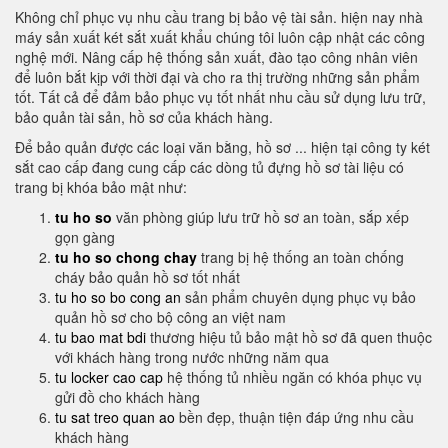
Không chỉ phục vụ nhu cầu trang bị bảo vệ tài sản. hiện nay nhà
máy sản xuất két sắt xuất khẩu chúng tôi luôn cập nhật các công
nghệ mới. Nâng cấp hệ thống sản xuất, đào tạo công nhân viên
để luôn bắt kịp với thời đại và cho ra thị trường những sản phẩm
tốt. Tất cả để đảm bảo phục vụ tốt nhất nhu cầu sử dụng lưu trữ,
bảo quản tài sản, hồ sơ của khách hàng.
Để bảo quản được các loại văn bằng, hồ sơ ... hiện tại công ty két
sắt cao cấp đang cung cấp các dòng tủ đựng hồ sơ tài liệu có
trang bị khóa bảo mật như:
tu ho so
văn phòng giúp lưu trữ hồ sơ an toàn, sắp xếp
gọn gàng
tu ho so chong chay
trang bị hệ thống an toàn chống
cháy bảo quản hồ sơ tốt nhất
tu ho so bo cong an
sản phẩm chuyên dụng phục vụ bảo
quản hồ sơ cho bộ công an việt nam
tu bao mat bdi
thương hiệu tủ bảo mật hồ sơ đã quen thuộc
với khách hàng trong nước những năm qua
tu locker cao cap
hệ thống tủ nhiều ngăn có khóa phục vụ
gửi đồ cho khách hàng
tu sat treo quan ao
bền đẹp, thuận tiện đáp ứng nhu cầu
khách hàng