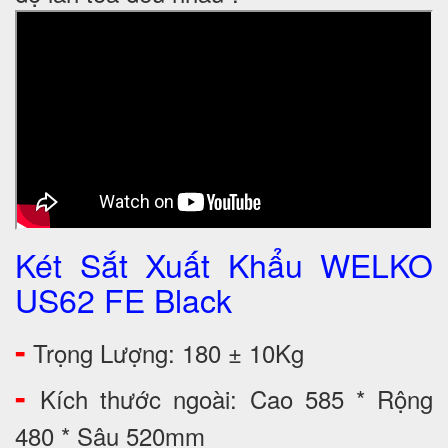
Két Sắt Xuất Khẩu WELKO
US62 FE Black
-
Trọng Lượng: 180 ± 10Kg
-
Kích thước ngoài: Cao 585 * Rộng
480 * Sâu 520mm