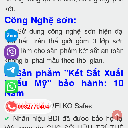
két.
Công Nghệ sơn:
✔
Sử dụng công nghệ sơn hiện đại
tiên tiến trên thế giới gồm 3 lớp sơn
nano làm cho sản phẩm két sắt an toàn
không bị phai mầu theo thời gian.
II. Sản phẩm "Két Sắt Xuất
Khẩu Mỹ" bảo hành: 10
Năm
✔
:
WELKO Safes
XUẤT XỨ
0982770404
✔
Nhãn hiệu BDI đã được bảo hộ tại
back
Việt nam do CỤC SỞ HỮU TRÍ TUỆ