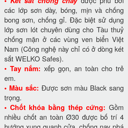
được phủ bởi
•
Két sắt chống cháy
các lớp sơn dày, bóng, mịn và chống
bong sơn, chống gỉ. Đặc biệt sử dụng
lớp sơn lót chuyên dùng cho Tàu thuỷ
chống mặn ở các vùng ven biển Việt
Nam (Công nghệ này chỉ có ở dòng két
sắt WELKO Safes).
•
xếp gọn, an toàn cho trẻ
Tay nắm:
em.
Được sơn màu Black sang
• Màu sắc:
trọng.
Gồm
• Chốt khóa bằng thép cứng:
nhiều chốt an toàn Ø30 được bố trí 4
hướng xung quanh cửa, chống nạy phá