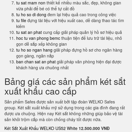
tu sat mam non
thiết kế nhiều màu sắc, đẹp, không gian
vừa phải để bé có thể tự cất đồ
tu ho so di dong
đem lại hiệu quả cao trong công việc
tu file
đựng tài liệu với hiệu xuất cao, dễ dàng thao tác tìm
kiếm
tu sat an phat
cung cấp giải pháp quản lý hồ sơ hiệu quả
hoc tu van phong bemc
thuận tiện để lưu trữ tài liệu, nhỏ
gọn dễ sắp xếp không gian
tu ho so ngan hang
giải pháp đựng hồ sơ cho ngân hàng
gọn gàng, ngăn nắp
ban chan sat an phat
giải pháp văn phòng hiện đại được
khách hàng ưa chuông nhất
Bảng giá các sản phẩm két sắt
xuất khẩu cao cấp
Sản phẩm Safes được sản xuất bởi tập đoàn WELKO Safes
group. Két sắt xuất khẩu mỹ sử dụng trong các gia đình đang rất
được ưa chuộng. Hiện nay Két sắt không những giúp bảo vệ tài
sản khỏi trộm cắp mà còn chống cháy tốt được nữa.
Két Sắt Xuất Khẩu WELKO US52 White
12.500.000 VNĐ