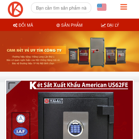
ĐỔI MÃ
SẢN PHẨM
ĐẠI LÝ