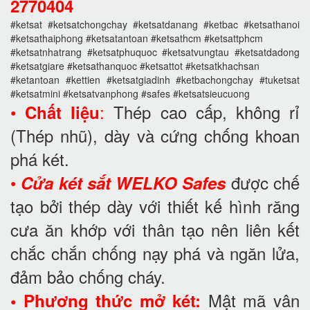
2770404
#ketsat #ketsatchongchay #ketsatdanang #ketbac #ketsathanoi
#ketsathaiphong #ketsatantoan #ketsathcm #ketsattphcm
#ketsatnhatrang #ketsatphuquoc #ketsatvungtau #ketsatdadong
#ketsatgiare #ketsathanquoc #ketsattot #ketsatkhachsan
#ketantoan #kettien #ketsatgiadinh #ketbachongchay #tuketsat
#ketsatmini #ketsatvanphong #safes #ketsatsieucuong
•
:
Thép cao cấp, không rỉ
Chất liệu
(Thép nhũ), dày và cứng chống khoan
phá két.
•
được chế
Cửa két sắt WELKO Safes
tạo bởi thép dày với thiết kế hình răng
cưa ăn khớp với thân tạo nên liên kết
chắc chắn chống nạy phá và ngăn lửa,
đảm bảo chống cháy.
Mật mã vân
• Phương thức mở két: