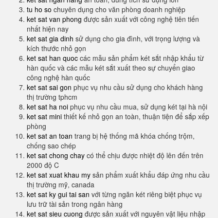
tu ho so
chuyên dụng cho văn phòng doanh nghiệp
ket sat van phong
được sản xuất với công nghệ tiên tiến
nhất hiện nay
ket sat gia dinh
sử dụng cho gia đình, với trọng lượng và
kích thước nhỏ gọn
ket sat han quoc
các mẫu sản phẩm két sắt nhập khẩu từ
hàn quốc và các mẫu két sắt xuất theo sự chuyển giao
công nghệ hàn quốc
ket sat sai gon
phục vụ nhu cầu sử dụng cho khách hàng
thị trường tphcm
ket sat ha noi
phục vụ nhu cầu mua, sử dụng két tại hà nội
ket sat mini
thiết kế nhỏ gọn an toàn, thuận tiện để sắp xếp
phòng
ket sat an toan
trang bị hệ thống mã khóa chống trộm,
chống sao chép
ket sat chong chay
có thể chịu được nhiệt độ lên đến trên
2000 độ C
ket sat xuat khau my
sản phẩm xuất khẩu đáp ứng nhu cầu
thị trường mỹ, canada
ket sat ky gui tai san
với từng ngăn két riêng biệt phục vụ
lưu trữ tài sản trong ngân hàng
ket sat sieu cuong
được sản xuất với nguyên vật liệu nhập