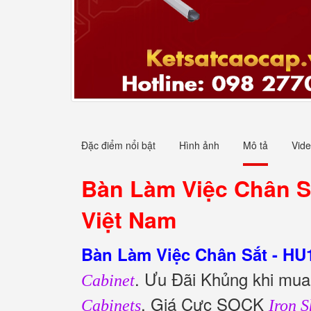
Đặc điểm nổi bật
Hình ảnh
Mô tả
Vid
Bàn Làm Việc Chân Sắ
Việt Nam
Bàn Làm Việc Chân Sắt - HU
. Ưu Đãi Khủng khi mu
Cabinet
, Giá Cực SOCK
Cabinets
Iron S