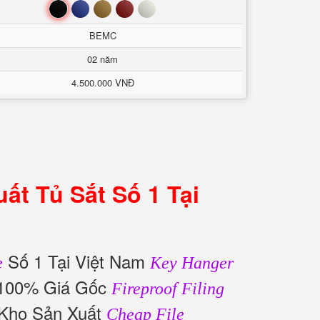
Đen
Xanh
Nâu
Đỏ
Trắng
BEMC
02 năm
4.500.000 VNĐ
ất Tủ Sắt Số 1 Tại
Số 1 Tại Việt Nam
e
Key Hanger
 100% Giá Gốc
Fireproof Filing
 Kho Sản Xuất
Cheap File