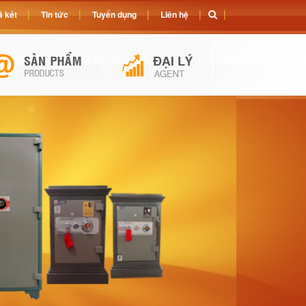
 két
Tin tức
Tuyển dụng
Liên hệ