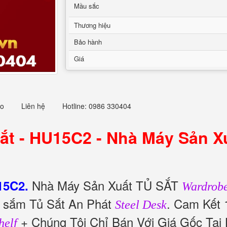
Mầu sắc
Thương hiệu
Bảo hành
Giá
eo
Liên hệ
Hotline: 0986 330404
t - HU15C2 - Nhà Máy Sản Xu
Nhà Máy Sản Xuất TỦ SẮT
15C2.
Wardrob
a sắm Tủ Sắt An Phát
. Cam Kết
Steel Desk
+ Chúng Tôi Chỉ Bán Với Giá Gốc Tại
helf