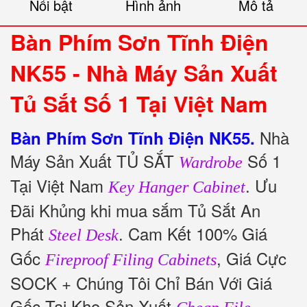
Nổi bật
Hình ảnh
Mô tả
Bàn Phím Sơn Tĩnh Điện
NK55 - Nhà Máy Sản Xuất
Tủ Sắt Số 1 Tại Việt Nam
Nhà
Bàn Phím Sơn Tĩnh Điện NK55.
Máy Sản Xuất TỦ SẮT
Số 1
Wardrobe
Tại Việt Nam
. Ưu
Key Hanger Cabinet
Đãi Khủng khi mua sắm Tủ Sắt An
Phát
. Cam Kết 100% Giá
Steel Desk
Gốc
, Giá Cực
Fireproof Filing Cabinets
SOCK + Chúng Tôi Chỉ Bán Với Giá
Gốc Tại Kho Sản Xuất