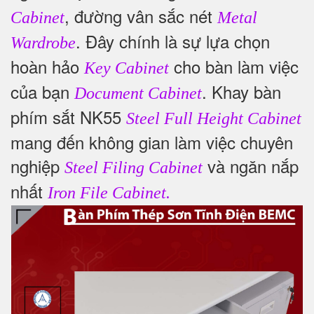
, đường vân sắc nét
Cabinet
Metal
. Đây chính là sự lựa chọn
Wardrobe
hoàn hảo
cho bàn làm việc
Key Cabinet
của bạn
. Khay bàn
Document Cabinet
phím sắt NK55
Steel Full Height Cabinet
mang đến không gian làm việc chuyên
nghiệp
và ngăn nắp
Steel Filing Cabinet
nhất
Iron File Cabinet.