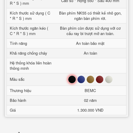
Cao 93 * Rộng 550 * Sâu 400 mm
R * S ) mm
Kích thước sử dụng ( C
Bàn phím NK55 có thiết kế nhỏ gọn,
* R * S ) mm
ngăn bàn phím rời.
Kích thước ngăn kéo (
Bàn phím còn được sử dụng với cơ
C * R * S ) mm
cấu ray bi trượt mở an toàn.
Tính năng
An toàn bảo mật
Khả năng chống cháy
An toàn
Hệ thống khóa liên hoàn
thông minh
Đen
Xanh
Nâu
Đỏ
Trắng
Mầu sắc
Thương hiệu
BEMC
Bảo hành
02 năm
Giá
1.300.000 VNĐ