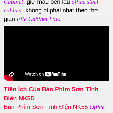
, giữ màu bền lâu
Cabinet
office steel
, không bị phai nhạt theo thời
cabinet
gian
File Cabinet Low.
Tiện Ích Của Bàn Phím Sơn Tĩnh
Điện NK55
Bàn Phím Sơn Tĩnh Điện NK55
Office