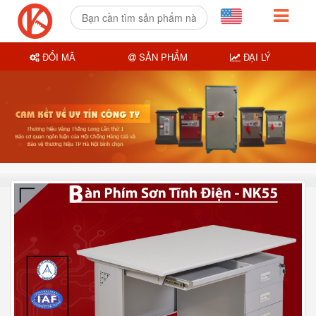
ĐỔI MÃ
SẢN PHẨM
ĐẠI LÝ