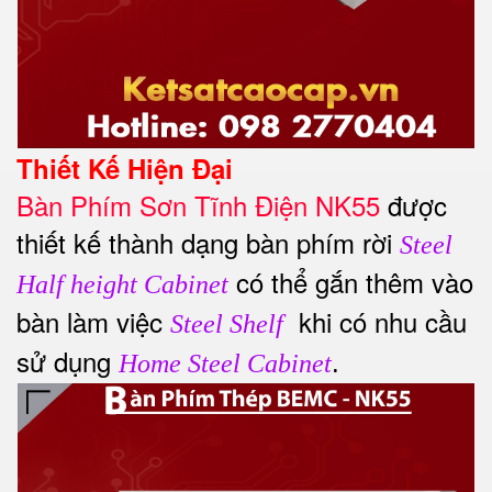
Thiết Kế Hiện Đại
Bàn
Phím Sơn Tĩnh Điện NK55
được
thiết kế thành dạng bàn phím rời
Steel
có thể gắn thêm vào
Half height Cabinet
bàn làm việc
khi có nhu cầu
Steel Shelf
sử dụng
.
Home Steel Cabinet