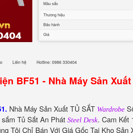
Mầu sắc
Thương hiệu
Bảo hành
Giá
eo
Liên hệ
Hotline: 0986 330404
ện BF51 - Nhà Máy Sản Xuất T
Nhà Máy Sản Xuất TỦ SẮT
Số
1.
Wardrobe
a sắm Tủ Sắt An Phát
. Cam Kết
Steel Desk
ng Tôi Chỉ Bán Với Giá Gốc Tại Kho Sản