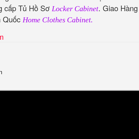
ng cấp Tủ Hồ Sơ
. Giao Hàng
Locker Cabinet
n Quốc
Home Clothes Cabinet.
ím
n