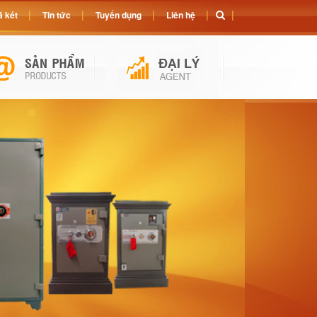
 két
Tin tức
Tuyển dụng
Liên hệ