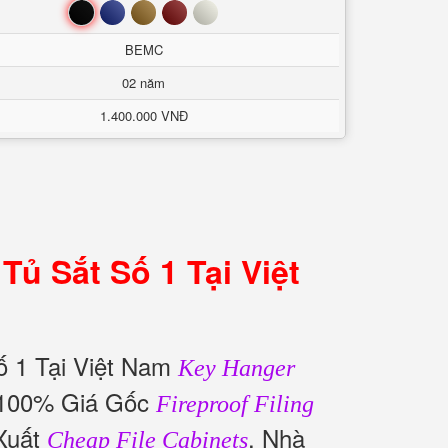
Đen
Xanh
Nâu
Đỏ
Trắng
BEMC
02 năm
1.400.000 VNĐ
ủ Sắt Số 1 Tại Việt
 1 Tại Việt Nam
Key Hanger
 100% Giá Gốc
Fireproof Filing
 Xuất
. Nhà
Cheap File Cabinets