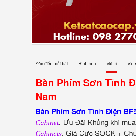
Đặc điểm nổi bật
Hình ảnh
Mô tả
Vid
Bàn Phím Sơn Tĩnh Đi
Nam
Bàn Phím Sơn Tĩnh Điện BF5
. Ưu Đãi Khủng khi mu
Cabinet
, Giá Cực SOCK + Chú
Cabinets