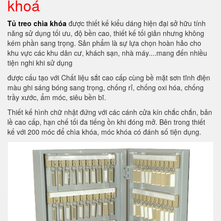
khoá
Tủ treo chìa khóa
được thiết kế kiểu dáng hiện đại sở hữu tính
năng sử dụng tối ưu, độ bền cao, thiết kế tối giản nhưng không
kém phần sang trọng. Sản phẩm là sự lựa chọn hoàn hảo cho
khu vực các khu dân cư, khách sạn, nhà máy....mang đến nhiều
tiện nghi khi sử dụng
được cấu tạo với Chất liệu sắt cao cấp cùng bề mặt sơn tĩnh điện
màu ghi sáng bóng sang trọng, chống rỉ, chống oxi hóa, chống
trầy xước, ẩm móc, siêu bền bĩ.
Thiết kế hình chữ nhật đứng với các cánh cửa kín chắc chắn, bản
lề cao cấp, hạn chế tối đa tiếng ồn khi đóng mở. Bên trong thiết
kế với 200 móc để chìa khóa, móc khóa có đánh số tiện dụng.