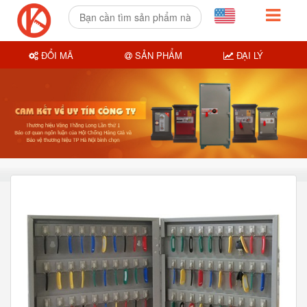
ĐỔI MÃ
SẢN PHẨM
ĐẠI LÝ