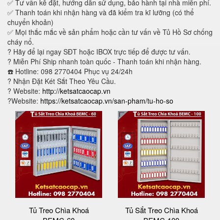
✅ Tư vấn kê đặt, hướng dẫn sử dụng, bảo hành tại nhà miễn phí.
✅ Thanh toán khi nhận hàng và đã kiểm tra kĩ lưỡng (có thể
chuyển khoản)
✅ Mọi thắc mắc về sản phẩm hoặc cần tư vấn về Tủ Hồ Sơ chống
cháy nổ.
?
Hãy để lại ngay SĐT hoặc IBOX trực tiếp để được tư vấn.
?
Miễn Phí Ship nhanh toàn quốc - Thanh toán khi nhận hàng.
☎️ Hotline: 098 2770404 Phục vụ 24/24h
?
Nhận Đặt Két Sắt Theo Yêu Cầu.
? Website:
http://ketsatcaocap.vn
?Website:
https://ketsatcaocap.vn/san-pham/tu-ho-so
Tủ Treo Chìa Khoá
Tủ Sắt Treo Chìa Khoá