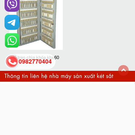
tủ treo chìa khóa kbx60
0982770404
back
to
top