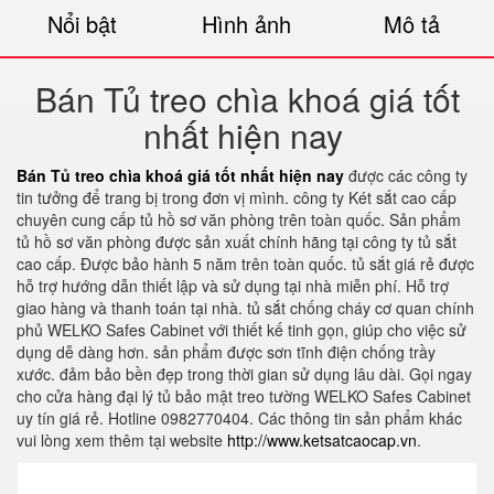
Nổi bật
Hình ảnh
Mô tả
Bán Tủ treo chìa khoá giá tốt
nhất hiện nay
Bán Tủ treo chìa khoá giá tốt nhất hiện nay
được các công ty
tin tưởng để trang bị trong đơn vị mình. công ty Két sắt cao cấp
chuyên cung cấp tủ hồ sơ văn phòng trên toàn quốc. Sản phẩm
tủ hồ sơ văn phòng được sản xuất chính hãng tại công ty tủ sắt
cao cấp. Được bảo hành 5 năm trên toàn quốc. tủ sắt giá rẻ được
hỗ trợ hướng dẫn thiết lập và sử dụng tại nhà miễn phí. Hỗ trợ
giao hàng và thanh toán tại nhà. tủ sắt chống cháy cơ quan chính
phủ WELKO Safes Cabinet với thiết kế tinh gọn, giúp cho việc sử
dụng dễ dàng hơn. sản phẩm được sơn tĩnh điện chống trầy
xước. đảm bảo bền đẹp trong thời gian sử dụng lâu dài. Gọi ngay
cho cửa hàng đại lý tủ bảo mật treo tường WELKO Safes Cabinet
uy tín giá rẻ. Hotline 0982770404. Các thông tin sản phẩm khác
vui lòng xem thêm tại website
http://www.ketsatcaocap.vn
.