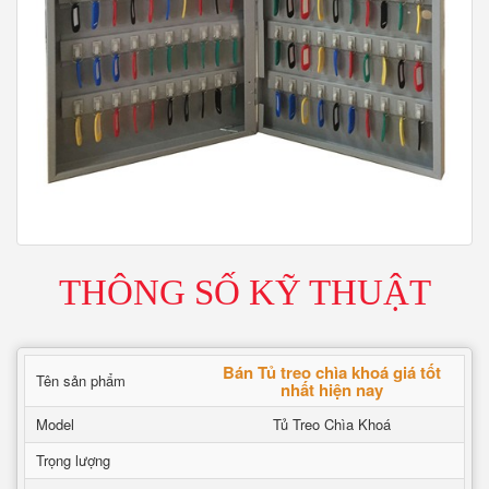
THÔNG SỐ KỸ THUẬT
Bán Tủ treo chìa khoá giá tốt
Tên sản phẩm
nhất hiện nay
Model
Tủ Treo Chìa Khoá
Trọng lượng