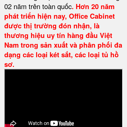
02 năm trên toàn quốc
. Hơn 20 năm
phát triển hiện nay,
Office Cabinet
được thị trường đón nhận, là
thương hiệu uy tín hàng đầu Việt
Nam trong sản xuất và phân phối đa
dạng các loại két sắt, các loại tủ hồ
sơ.