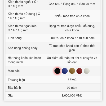
Kích thước ngoài ( C *
Cao 650 * Rộng 350 * Sâu 70 mm
R * S ) mm
Kích thước sử dụng ( C
Nhiều móc treo chìa khoá
* R * S ) mm
Kích thước ngăn kéo (
Rộng rãi treo được nhiều đồ dùng,
C * R * S ) mm
chìa khoá
Tính năng
Lưu trữ chìa khoá từ 10-100 năm
Tủ treo chìa khoá bền bỉ theo thời
Khả năng chống cháy
gian
Hệ thống khóa liên hoàn
Ưu điểm dễ tháo rời khi di chuyển và
thông minh
lắp đặt
Đen
Xanh
Nâu
Đỏ
Trắng
Mầu sắc
Thương hiệu
BEMC
Bảo hành
02 năm
Giá
3.600.000 VNĐ