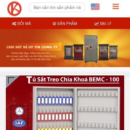
ĐỔI MÃ
SẢN PHẨM
ĐẠI LÝ