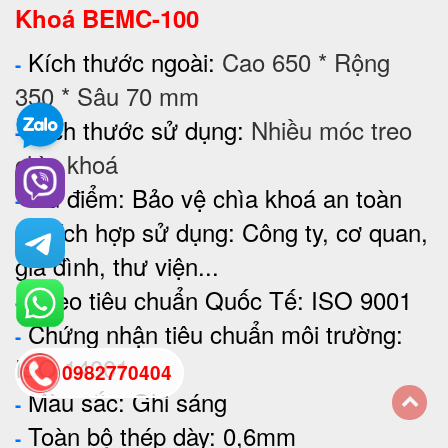
Khoá BEMC-100
Kích thước ngoài:
Cao 650 * Rộng
-
350 * Sâu 70 mm
Kích thước sử dụng:
Nhiều móc treo
-
chìa khoá
Ưu điểm: Bảo vệ chìa khoá an toàn
-
Thích hợp sử dụng: Công ty, cơ quan,
-
gia đình, thư viện...
Theo tiêu chuẩn Quốc Tế: ISO 9001
-
Chứng nhận tiêu chuẩn môi trường:
-
ISO 14001
0982770404
Màu sắc: Ghi sáng
-
Toàn bộ thép dày: 0,6mm
back
-