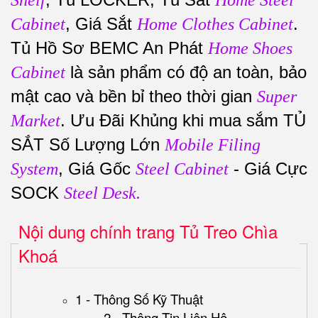
Shelf
Home Steel
, Giá Sắt
.
Cabinet
Home Clothes Cabinet
Tủ Hồ Sơ BEMC An Phát
Home Shoes
là sản phẩm có độ an toàn, bảo
Cabinet
mật cao và bền bỉ theo thời gian
Super
. Ưu Đãi Khủng khi mua sắm TỦ
Market
SẮT Số Lượng Lớn
Mobile Filing
, Giá Gốc
- Giá Cực
System
Steel Cabinet
SOCK
Steel Desk.
Nội dung chính trang Tủ Treo Chìa
Khoá
1 - Thông Số Kỹ Thuật
2 - Thông Tin Liên Hệ