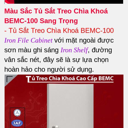
Màu Sắc Tủ Sắt Treo Chìa Khoá
BEMC-100 Sang Trọng
-
Tủ Sắt Treo Chìa Khoá BEMC-100
với mặt ngoài được
Iron File Cabinet
sơn màu ghi sáng
, đường
Iron Shelf
vân sắc nét, đây sẽ là sự lựa chọn
hoàn hảo cho người sử dụng.