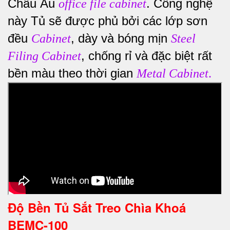
Châu Âu
. Công nghệ
office file cabinet
này Tủ sẽ được phủ bởi các lớp sơn
đều
, dày và bóng mịn
Cabinet
Steel
, chống rỉ và đặc biệt rất
Filing Cabinet
bền màu theo thời gian
Metal Cabinet
.
Độ Bền Tủ Sắt Treo Chìa Khoá
BEMC-100