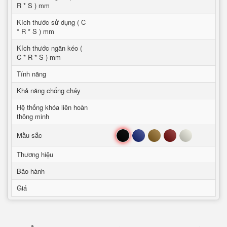
R * S ) mm
Kích thước sử dụng ( C
* R * S ) mm
Kích thước ngăn kéo (
C * R * S ) mm
Tính năng
Khả năng chống cháy
Hệ thống khóa liên hoàn
thông minh
Đen
Xanh
Nâu
Đỏ
Trắng
Mầu sắc
Thương hiệu
Bảo hành
Giá