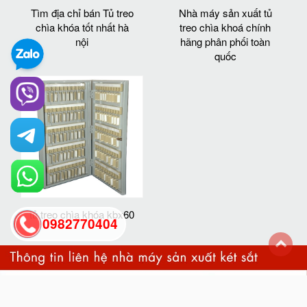
Tìm địa chỉ bán Tủ treo
Nhà máy sản xuất tủ
chìa khóa tốt nhất hà
treo chìa khoá chính
nội
hãng phân phối toàn
quốc
tủ treo chìa khóa kbx60
0982770404
back
to