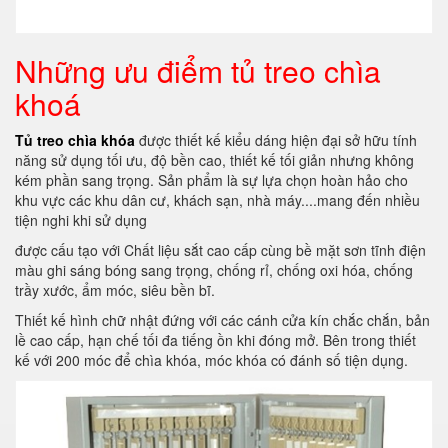
Những ưu điểm tủ treo chìa
khoá
Tủ treo chìa khóa
được thiết kế kiểu dáng hiện đại sở hữu tính
năng sử dụng tối ưu, độ bền cao, thiết kế tối giản nhưng không
kém phần sang trọng. Sản phẩm là sự lựa chọn hoàn hảo cho
khu vực các khu dân cư, khách sạn, nhà máy....mang đến nhiều
tiện nghi khi sử dụng
được cấu tạo với Chất liệu sắt cao cấp cùng bề mặt sơn tĩnh điện
màu ghi sáng bóng sang trọng, chống rỉ, chống oxi hóa, chống
trầy xước, ẩm móc, siêu bền bĩ.
Thiết kế hình chữ nhật đứng với các cánh cửa kín chắc chắn, bản
lề cao cấp, hạn chế tối đa tiếng ồn khi đóng mở. Bên trong thiết
kế với 200 móc để chìa khóa, móc khóa có đánh số tiện dụng.