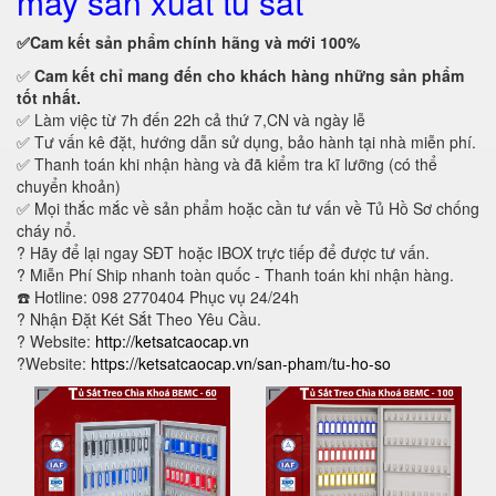
máy sản xuất tủ sắt
✅Cam kết
sản phẩm chính hãng và mới 100%
✅
Cam kết
chỉ mang đến cho khách hàng những sản phẩm
tốt nhất.
✅ Làm việc từ 7h đến 22h cả thứ 7,CN và ngày lễ
✅ Tư vấn kê đặt, hướng dẫn sử dụng, bảo hành tại nhà miễn phí.
✅ Thanh toán khi nhận hàng và đã kiểm tra kĩ lưỡng (có thể
chuyển khoản)
✅ Mọi thắc mắc về sản phẩm hoặc cần tư vấn về Tủ Hồ Sơ chống
cháy nổ.
?
Hãy để lại ngay SĐT hoặc IBOX trực tiếp để được tư vấn.
?
Miễn Phí Ship nhanh toàn quốc - Thanh toán khi nhận hàng.
☎️ Hotline: 098 2770404 Phục vụ 24/24h
?
Nhận Đặt Két Sắt Theo Yêu Cầu.
? Website:
http://ketsatcaocap.vn
?Website:
https://ketsatcaocap.vn/san-pham/tu-ho-so