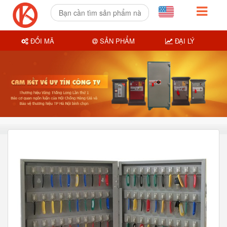
ĐỔI MÃ
SẢN PHẨM
ĐẠI LÝ