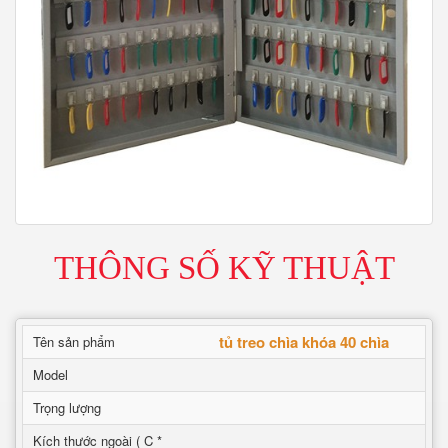
THÔNG SỐ KỸ THUẬT
tủ treo chìa khóa 40 chìa
Tên sản phẩm
Model
Trọng lượng
Kích thước ngoài ( C *