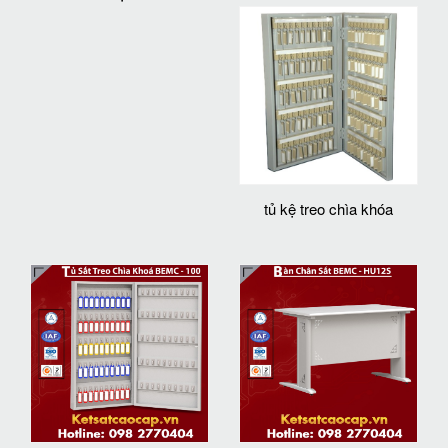
tủ kệ treo chìa khóa