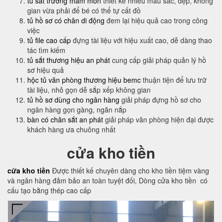
tủ sắt trường mầm mon
thiết kế nhiều màu sắc, đẹp, không
gian vừa phải để bé có thể tự cất đồ
tủ hồ sơ có chân di động
đem lại hiệu quả cao trong công
việc
tủ file cao cấp
đựng tài liệu với hiệu xuất cao, dễ dàng thao
tác tìm kiếm
tủ sắt thương hiệu an phát
cung cấp giải pháp quản lý hồ
sơ hiệu quả
hộc tủ văn phòng thương hiệu bemc
thuận tiện để lưu trữ
tài liệu, nhỏ gọn dễ sắp xếp không gian
tủ hồ sơ dùng cho ngân hàng
giải pháp đựng hồ sơ cho
ngân hàng gọn gàng, ngăn nắp
bàn có chân sắt an phát
giải pháp văn phòng hiện đại được
khách hàng ưa chuông nhất
cửa kho tiền
cửa kho tiền
Được thiết kế chuyên dàng cho kho tiền tiệm vàng
và ngân hàng đảm bảo an toàn tuyệt đối, Dòng cửa kho tiền có
cấu tạo bằng thép cao cấp