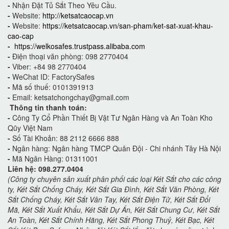
-
Nhận Đặt Tủ Sắt Theo Yêu Cầu.
-
Website:
http://ketsatcaocap.vn
-
Website:
https://ketsatcaocap.vn/san-pham/ket-sat-xuat-khau-
cao-cap
-
https://welkosafes.trustpass.alibaba.com
-
Điện thoại văn phòng: 098 2770404
-
Viber: +84 98 2770404
-
WeChat ID: FactorySafes
-
Mã số thuế: 0101391913
-
Email: ketsatchongchay@gmail.com
Thông tin thanh toán:
-
Công Ty Cổ Phần Thiết Bị Vật Tư Ngân Hàng và An Toàn Kho
Qũy Việt Nam
-
Số Tài Khoản: 88 2112 6666 888
-
Ngân hàng: Ngân hàng TMCP Quân Đội - Chi nhánh Tây Hà Nội
-
Mã Ngân Hàng: 01311001
Liên hệ: 098.277.0404
(Công ty chuyên sản xuất phân phối các loại Két Sắt cho các công
ty, Két Sắt Chống Cháy, Két Sắt Gia Đình, Két Sắt Văn Phòng, Két
Sắt Chống Cháy, Két Sắt Vân Tay, Két Sắt Điện Tử, Két Sắt Đổi
Mã, Két Sắt Xuất Khẩu, Két Sắt Dự Án, Két Sắt Chung Cư, Két Sắt
An Toàn, Két Sắt Chính Hãng, Két Sắt Phong Thuỷ, Két Bạc, Két