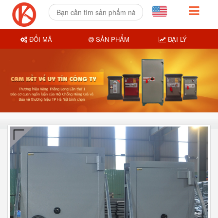
ĐỔI MÃ
SẢN PHẨM
ĐẠI LÝ