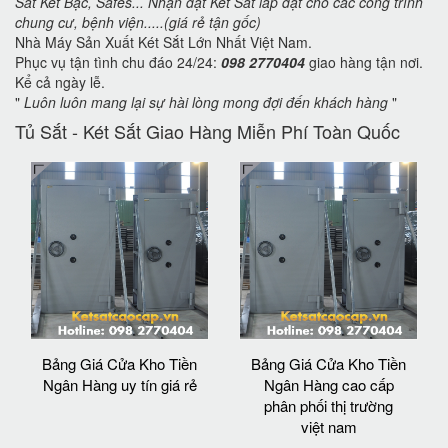
Sắt Két Bạc, Safes... Nhận đặt Két Sắt lắp đặt cho các công trình
chung cư, bệnh viện.....(giá rẻ tận gốc)
Nhà Máy Sản Xuất Két Sắt Lớn Nhất Việt Nam.
Phục vụ tận tình chu đáo 24/24:
098 2770404
giao hàng tận nơi.
Kể cả ngày lễ.
"
Luôn luôn mang lại sự hài lòng mong đợi đến khách hàng
"
Tủ Sắt - Két Sắt Giao Hàng Miễn Phí Toàn Quốc
Bảng Giá Cửa Kho Tiền
Bảng Giá Cửa Kho Tiền
Ngân Hàng uy tín giá rẻ
Ngân Hàng cao cấp
phân phối thị trường
việt nam