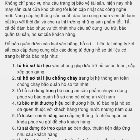
Không chỉ phục vụ nhu cầu trang bị bảo vệ tài sản. hiện nay nhà
máy sản xuất cửa kho chúng tôi luôn cập nhật các công nghệ
mới. Nâng cấp hệ thống sản xuất, đào tạo công nhân viên để luôn
bắt kịp với thời đại và cho ra thị trường những sản phẩm tốt. Tất
cả để đảm bảo phục vụ tốt nhất nhu cầu sử dụng lưu trữ, bảo
quản tài sản, hồ sơ của khách hàng.
Để bảo quản được các loại văn bằng, hồ sơ ... hiện tại công ty két
sắt cao cấp đang cung cấp các dòng tủ đựng hồ sơ tài liệu có
trang bị khóa bảo mật như:
tủ hồ sơ tài liệu
văn phòng giúp lưu trữ hồ sơ an toàn, sắp
xếp gọn gàng
tủ hồ sơ tài liệu chống cháy
trang bị hệ thống an toàn
chống cháy bảo quản hồ sơ tốt nhất
tủ hồ sơ dùng trong bộ công an
sản phẩm chuyên dụng
phục vụ bảo quản hồ sơ cho bộ công an việt nam
tủ bảo mật thương hiệu bdi
thương hiệu tủ bảo mật hồ sơ
đã quen thuộc với khách hàng trong nước những năm qua
tủ locker chính hãng cao cấp
hệ thống tủ nhiều ngăn có
khóa phục vụ gửi đồ cho khách hàng
tủ sắt đựng đồ treo quần áo
bền đẹp, thuận tiện đáp ứng
nhu cầu khách hàng