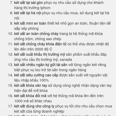
két sắt tại sài gòn
phục vụ nhu cầu sử dụng cho khách
hàng thị trường tphcm
két sắt tại hà nội
phục vụ nhu cầu mua, sử dụng két tại hà
nội
két sắt mini an toàn
thiết kế nhỏ gọn an toàn, thuận tiện để
sắp xếp phòng
két sắt an toàn chống cháy
trang bị hệ thống mã khóa
chống trộm, chống sao chép
két sắt chống cháy khóa điện tử
có thể chịu được nhiệt độ
lên đến trên 2000 độ C
két sắt xuất khẩu thị trường mỹ
sản phẩm xuất khẩu đáp
ứng nhu cầu thị trường mỹ, canada
két sắt nhiều ngăn ký gửi tài sản
với từng ngăn két riêng
biệt phục vụ lưu trữ tài sản trong ngân hàng
két sắt siêu cường cao cấp
được sản xuất với nguyên vật
liệu nhập khẩu 100%
két sắt khóa vân tay
sử dụng công nghệ nhận dạng vân tay
hiện đại để mở khóa
két sắt khóa đổi mã
với hệ thống mã khóa lên đến trên
1000 mã số khác nhau
két sắt dùng cho công ty
phục vụ tốt cho nhu cầu chọn mua
két sắt của từng doanh nghiệp