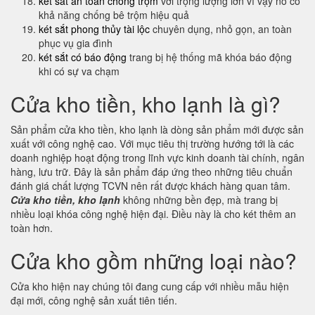
két sắt an toàn chông trộm
với trọng lượng lớn vì vậy nó có
khả năng chống bê trộm hiệu quả
két sắt phong thủy tài lộc
chuyên dụng, nhỏ gọn, an toàn
phục vụ gia đình
két sắt có báo động
trang bị hệ thống mã khóa báo động
khi có sự va chạm
Cửa kho tiền, kho lạnh là gì?
Sản phẩm cửa kho tiền, kho lạnh là dòng sản phẩm mới được sản
xuất với công nghệ cao. Với mục tiêu thị trường hướng tới là các
doanh nghiệp hoạt động trong lĩnh vực kinh doanh tài chính, ngân
hàng, lưu trữ. Đây là sản phẩm đáp ứng theo những tiêu chuẩn
đánh giá chất lượng TCVN nên rất được khách hàng quan tâm.
Cửa kho tiền, kho lạnh
không những bền đẹp, mà trang bị
nhiều loại khóa công nghệ hiện đại. Điều này là cho két thêm an
toàn hơn.
Cửa kho gồm những loại nào?
Cửa kho hiện nay chúng tôi đang cung cấp với nhiều mẫu hiện
đại mới, công nghệ sản xuất tiên tiến.